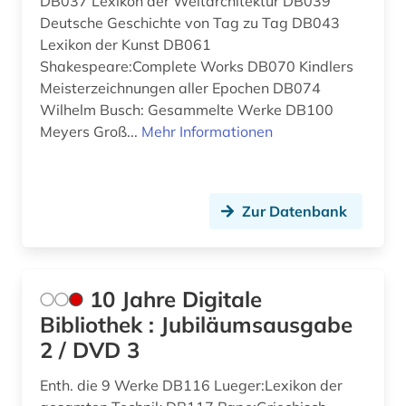
DB037 Lexikon der Weltarchitektur DB039
anden (1)
Deutsche Geschichte von Tag zu Tag DB043
Ungarn (25)
Lexikon der Kunst DB061
andreas (1)
Vatikanstadt (3)
Shakespeare:Complete Works DB070 Kindlers
Meisterzeichnungen aller Epochen DB074
anfänge - 1965 (1)
Zypern (2)
Wilhelm Busch: Gesammelte Werke DB100
anglikanische kirche der provinz uganda (1)
Meyers Groß...
Mehr Informationen
anglistik (5)
anglo-amerikanische beziehungen (1)
Zur Datenbank
angloamerika (1)
angloamerikanischer kulturraum (1)
10 Jahre Digitale
anne frank (1)
Bibliothek : Jubiläumsausgabe
2 / DVD 3
anschrift (1)
Enth. die 9 Werke DB116 Lueger:Lexikon der
ansichtskarte (1)