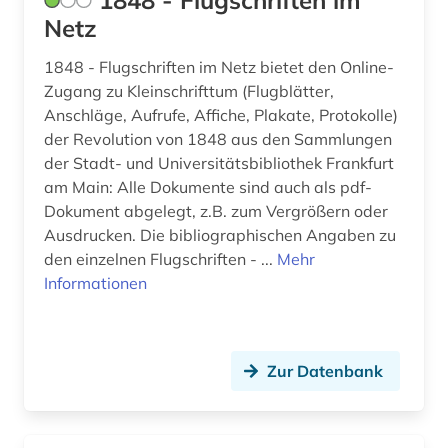
1848 - Flugschriften im
Netz
authentizität (1)
autobiografie (3)
1848 - Flugschriften im Netz bietet den Online-
Zugang zu Kleinschrifttum (Flugblätter,
autobiografische literatur (4)
Anschläge, Aufrufe, Affiche, Plakate, Protokolle)
der Revolution von 1848 aus den Sammlungen
autobiographie (1)
der Stadt- und Universitätsbibliothek Frankfurt
am Main: Alle Dokumente sind auch als pdf-
autografen (1)
Dokument abgelegt, z.B. zum Vergrößern oder
autograph (3)
Ausdrucken. Die bibliographischen Angaben zu
den einzelnen Flugschriften - ...
Mehr
autor (2)
Informationen
außenhandel (3)
außenministerium (3)
Zur Datenbank
außenpolitik (18)
außenwirtschaft (1)