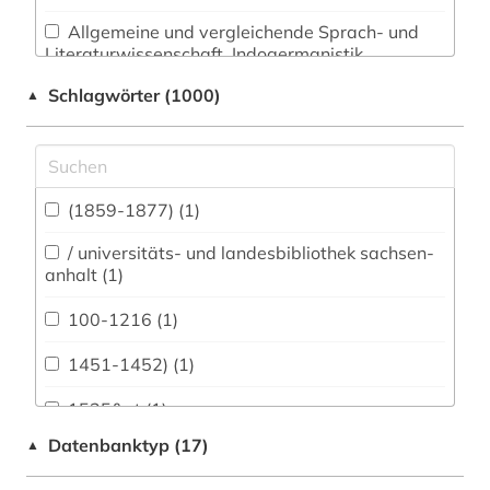
Allgemeine und vergleichende Sprach- und
Literaturwissenschaft. Indogermanistik.
Außereuropäische Sprachen und Literaturen
Schlagwörter (1000)
▲
(174)
Anglistik. Amerikanistik (199)
Archäologie (149)
(1859-1877) (1)
Architektur, Bauingenieur- und
Vermessungswesen (72)
/ universitäts- und landesbibliothek sachsen-
anhalt (1)
Biologie, Biotechnologie (38)
100-1216 (1)
Buch- und Bibliothekswesen,
Informationswissenschaft (151)
1451-1452) (1)
Chemie und Pharmazie (17)
1525&gt (1)
Datenbanktyp (17)
▲
Elektrotechnik, Elektronik, Nachrichtentechnik
1535-1920 (1)
(10)