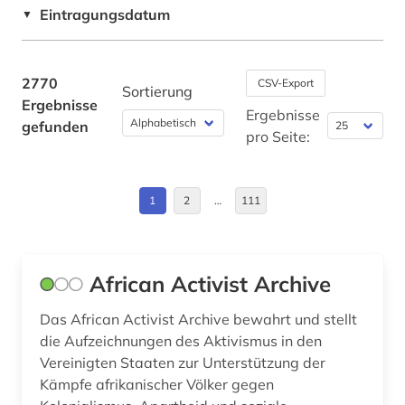
Bosnien-Herzegowina (9)
Eintragungsdatum
▼
adressverzeichnis (1)
Brandenburg (14)
afghanistan (2)
Bremen (3)
2770
CSV-Export
Sortierung
african studies (2)
Ergebnisse
Bulgarien (7)
Ergebnisse
gefunden
afrika (29)
pro Seite:
Byzantinisches Reich (9)
afrika amerika großbritannien sklavenhandel
lateinamerika (1)
China (34)
1
2
…
111
afrikaforschung (2)
Daenemark (141)
afrikanistik (2)
Deutschland (356)
African Activist Archive
afrikastudien (2)
Deutschland (DDR) (49)
Das African Activist Archive bewahrt und stellt
afrikawissenschaften (3)
Estland (13)
die Aufzeichnungen des Aktivismus in den
Vereinigten Staaten zur Unterstützung der
afro-amerikanische frauen (1)
Europa (80)
Kämpfe afrikanischer Völker gegen