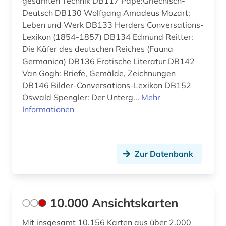
gesamten Technik DB117 Pape:Griechisch-
ansichtspostkarte (4)
Deutsch DB130 Wolfgang Amadeus Mozart:
Leben und Werk DB133 Herders Conversations-
antarktika (1)
Lexikon (1854-1857) DB134 Edmund Reitter:
Die Käfer des deutschen Reiches (Fauna
antarktis (2)
Germanica) DB136 Erotische Literatur DB142
anthologie (6)
Van Gogh: Briefe, Gemälde, Zeichnungen
DB146 Bilder-Conversations-Lexikon DB152
anthropologie (9)
Oswald Spengler: Der Unterg...
Mehr
Informationen
anthroposophie (1)
anthropozän (1)
Zur Datenbank
antifaschismus (2)
antiheld (1)
antijüdische propaganda (1)
10.000 Ansichtskarten
antike (22)
Mit insgesamt 10.156 Karten aus über 2.000