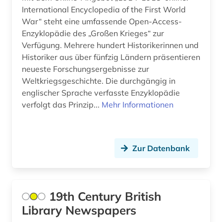
International Encyclopedia of the First World
begriffsgeschichte &amp;lt;fach&amp;gt; (1)
War“ steht eine umfassende Open-Access-
Enzyklopädie des „Großen Krieges“ zur
begräbnis (1)
Verfügung. Mehrere hundert Historikerinnen und
Historiker aus über fünfzig Ländern präsentieren
begräbnisstätte (1)
neueste Forschungsergebnisse zur
behinderung (2)
Weltkriegsgeschichte. Die durchgängig in
englischer Sprache verfasste Enzyklopädie
behringwerke (1)
verfolgt das Prinzip...
Mehr Informationen
behörde (1)
behörden (1)
Zur Datenbank
belgien (7)
belletristik (1)
19th Century British
belzyze (1)
Library Newspapers
ben (1)