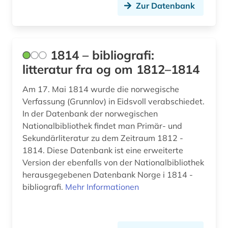
aufsatz (1)
Zur Datenbank
aufsatzsammlung (5)
augenzeuge (8)
1814 – bibliografi:
augenzeugenbericht (1)
litteratur fra og om 1812–1814
augsburg (1)
Am 17. Mai 1814 wurde die norwegische
Verfassung (Grunnlov) in Eidsvoll verabschiedet.
augustinus (1)
In der Datenbank der norwegischen
Nationalbibliothek findet man Primär- und
auktionshaus (1)
Sekundärliteratur zu dem Zeitraum 1812 -
aurelius (1)
1814. Diese Datenbank ist eine erweiterte
Version der ebenfalls von der Nationalbibliothek
ausbildung (2)
herausgegebenen Datenbank Norge i 1814 -
bibliografi.
Mehr Informationen
auschwitz-prozess (3)
ausgrabung (2)