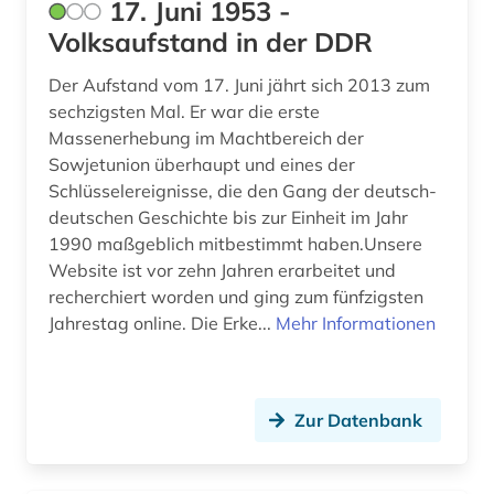
17. Juni 1953 -
Volksaufstand in der DDR
archäologische stätte (1)
argentinien (3)
Der Aufstand vom 17. Juni jährt sich 2013 zum
sechzigsten Mal. Er war die erste
arisierung (1)
Massenerhebung im Machtbereich der
Sowjetunion überhaupt und eines der
arkadien (1)
Schlüsselereignisse, die den Gang der deutsch-
deutschen Geschichte bis zur Einheit im Jahr
arktis (5)
1990 maßgeblich mitbestimmt haben.Unsere
armeezeitungen (1)
Website ist vor zehn Jahren erarbeitet und
recherchiert worden und ging zum fünfzigsten
armenfürsorge (4)
Jahrestag online. Die Erke...
Mehr Informationen
armenien (2)
armenien (west) (1)
Zur Datenbank
artefakte (1)
artek (2)