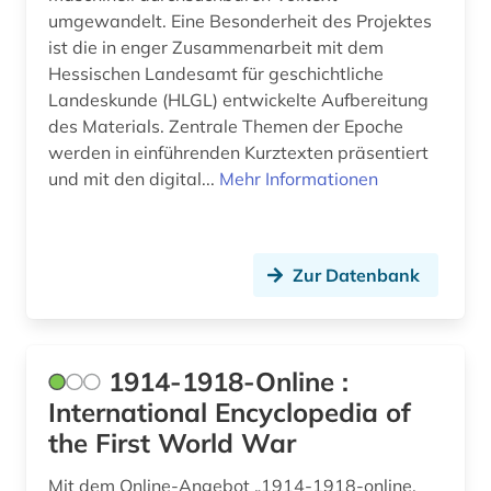
umgewandelt. Eine Besonderheit des Projektes
bauingenieurwesen (1)
ist die in enger Zusammenarbeit mit dem
Hessischen Landesamt für geschichtliche
bautzen (1)
Landeskunde (HLGL) entwickelte Aufbereitung
des Materials. Zentrale Themen der Epoche
bauunternehmer (1)
werden in einführenden Kurztexten präsentiert
bauwerk (1)
und mit den digital...
Mehr Informationen
bayerisch-schwaben (1)
bayerische motoren-werke (1)
Zur Datenbank
bayerische staatsbibliothek (4)
bayern (25)
1914-1918-Online :
bayern. bayerische staatsregierung (1)
International Encyclopedia of
the First World War
beamter (1)
Mit dem Online-Angebot „1914-1918-online.
beeinträchtigung (1)