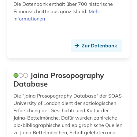
altes buch (10)
Die Datenbank enthält über 700 historische
Norwegen (77)
Filmausschnitte aus ganz Island.
Mehr
altes testament (1)
Oesterreich (100)
Informationen
altes ägypten (1)
Osmanisches Reich (11)
altfäröisch (1)
Ostasien (21)
Zur Datenbank
altgermanistik (3)
Osteuropa (45)
altgriechisch (1)
Ostmitteleuropa (21)
Jaina Prosopography
altgutnisch (1)
Palaestina (8)
Database
althochdeutsch (1)
Polen (51)
Die "Jaina Prosopography Database" der SOAS
University of London dient der soziologischen
altisländisch (1)
Portugal (7)
Erforschung der Geschichte und Kultur der
altkarte (1)
Jaina-Bettelmönche. Dafür wurden zahlreiche
Rheinland-Pfalz (13)
bio-bibliographische und epigraphische Quellen
altnorwegisch (1)
Roemisches Reich (16)
zu Jaina Bettelmönchen, Schriftgelehrten und