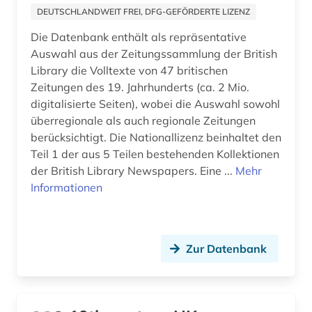
DEUTSCHLANDWEIT FREI, DFG-GEFÖRDERTE LIZENZ
benedikt &lt (1)
Die Datenbank enthält als repräsentative
Auswahl aus der Zeitungssammlung der British
benediktinerabtei (1)
Library die Volltexte von 47 britischen
benediktinerkloster sankt salvator und
Zeitungen des 19. Jahrhunderts (ca. 2 Mio.
bonifatius (1)
digitalisierte Seiten), wobei die Auswahl sowohl
überregionale als auch regionale Zeitungen
beneluxländer (1)
berücksichtigt. Die Nationallizenz beinhaltet den
Teil 1 der aus 5 Teilen bestehenden Kollektionen
benin (1)
der British Library Newspapers. Eine ...
Mehr
benjamin (1)
Informationen
berber (1)
bergbau (2)
Zur Datenbank
bergen (2)
bergen (norwegen) (2)