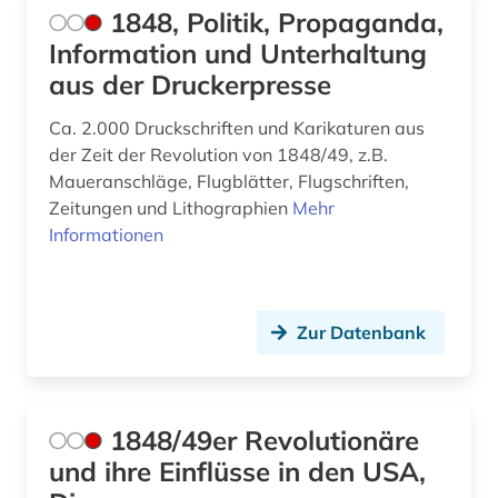
1848, Politik, Propaganda,
avantgarde (2)
Information und Unterhaltung
axel oxenstierna (1)
aus der Druckerpresse
bad kissingen (1)
Ca. 2.000 Druckschriften und Karikaturen aus
der Zeit der Revolution von 1848/49, z.B.
bad reichenhall (1)
Maueranschläge, Flugblätter, Flugschriften,
Zeitungen und Lithographien
Mehr
baden (2)
Informationen
baden-württemberg (12)
bagdad (1)
Zur Datenbank
balkanromanistik (1)
ballangen (1)
1848/49er Revolutionäre
ballett (1)
und ihre Einflüsse in den USA,
baltikum (4)