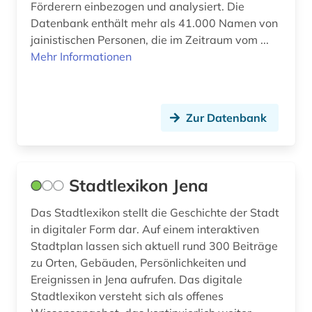
Förderern einbezogen und analysiert. Die
altokzitanisch (1)
Rumänien (13)
Datenbank enthält mehr als 41.000 Namen von
altorientalistik (2)
jainistischen Personen, die im Zeitraum vom ...
Russland, Sowjetunion (86)
Mehr Informationen
altschwedisch (1)
Saarland (7)
altsächsisch (1)
Sachsen (23)
Zur Datenbank
amager (1)
Sachsen-Anhalt (8)
american indian movement (1)
Schleswig-Holstein (8)
american numismatic society (2)
Stadtlexikon Jena
Schweden (190)
amerika (31)
Das Stadtlexikon stellt die Geschichte der Stadt
Schweiz (35)
in digitaler Form dar. Auf einem interaktiven
amerika + schwarze (1)
Serbien (11)
Stadtplan lassen sich aktuell rund 300 Beiträge
zu Orten, Gebäuden, Persönlichkeiten und
amerikanische geschichte (7)
Skandinavien (10)
Ereignissen in Jena aufrufen. Das digitale
amerikanische revolution (1)
Stadtlexikon versteht sich als offenes
Slowakei (20)