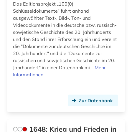
Das Editionsprojekt „100(0)
arabische literatur (1)
Schlüsseldokumente“ führt anhand
ausgewählter Text-, Bild-, Ton- und
arabische staaten (3)
Videodokumente in die deutsche bzw. russisch-
sowjetische Geschichte des 20. Jahrhunderts
arabistik (6)
und den Stand ihrer Erforschung ein und vereint
arbeit (1)
die "Dokumente zur deutschen Geschichte im
20. Jahrhundert" und die "Dokumente zur
arbeiterbewegung (11)
russischen und sowjetischen Geschichte im 20.
Jahrhundert" in einer Datenbank mi...
Mehr
arbeiterin (1)
Informationen
arbeiterklasse (1)
arbeitsbeziehungen (1)
Zur Datenbank
arbeitskampf (1)
architektur (11)
1648: Krieg und Frieden in
architekturgeschichte (1)