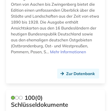
Orten von Aachen bis Zwingenberg bietet die
antike religionen (1)
Edition einen umfassenden Überblick über die
Städte und Landschaften aus der Zeit von etwa
antikolonialismus (2)
1890 bis 1928. Die Ausgabe enthält
antisemitismus (8)
Ansichtskarten aus den 16 Bundesländern der
heutigen Bundesrepublik Deutschland sowie
antisemitismus (motiv) (1)
aus den ehemaligen deutschen Ostgebieten
(Ostbrandenburg, Ost- und Westpreußen,
antisemitismusforschung (1)
Pommern, Posen, S...
Mehr Informationen
apartheid (3)
apologetik (1)
Zur Datenbank
apostolische pönitentiarie (1)
apotheke (1)
100(0)
aquarell (1)
Schlüsseldokumente
arabisch (11)