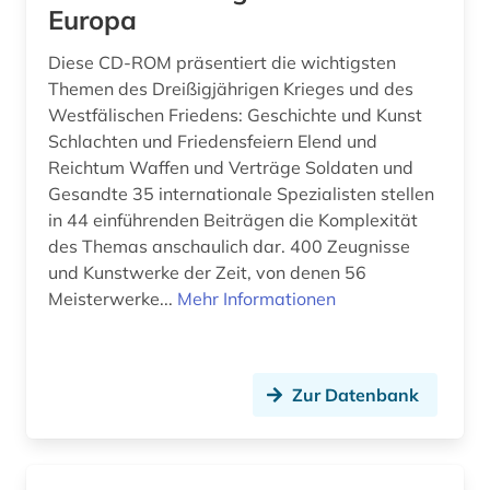
Europa
archiv (60)
Diese CD-ROM präsentiert die wichtigsten
archiv für kindertexte eva maria kohl (1)
Themen des Dreißigjährigen Krieges und des
Westfälischen Friedens: Geschichte und Kunst
archival documents (1)
Schlachten und Friedensfeiern Elend und
Reichtum Waffen und Verträge Soldaten und
archivalien (5)
Gesandte 35 internationale Spezialisten stellen
archivbestand (2)
in 44 einführenden Beiträgen die Komplexität
des Themas anschaulich dar. 400 Zeugnisse
archive (1)
und Kunstwerke der Zeit, von denen 56
Meisterwerke...
Mehr Informationen
archivmaterial (1)
archivmaterialien (1)
archivprojekte (1)
Zur Datenbank
archivwesen (4)
archäologie (26)