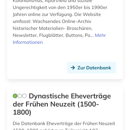
afro-amerikanische geschichte (1)
Kolonialismus, Apartheid und soziale
Finnland (40)
Ungerechtigkeit von den 1950er bis 1990er
afroamerikaner (2)
Frankreich (61)
Jahren online zur Verfügung. Die Website
umfasst: Wachsendes Online-Archiv
agder (2)
GUS (5)
historischer Materialien- Broschüren,
Newsletter, Flugblätter, Buttons, Po...
Mehr
agence france-presse (1)
Gibraltar (1)
Informationen
agrargeschichte (1)
Griechenland (4)
agrarkultur (1)
Griechenland (Altertum) (12)
Zur Datenbank
akdademie der künste (1)
Großbritannien (109)
akte (2)
Hamburg (8)
Dynastische Eheverträge
aktiengesellschaft (1)
Hessen (18)
der Frühen Neuzeit (1500-
albanien (1)
Irland (15)
1800)
albert (1)
Island (23)
Die Datenbank Eheverträge der Frühen Neuzeit