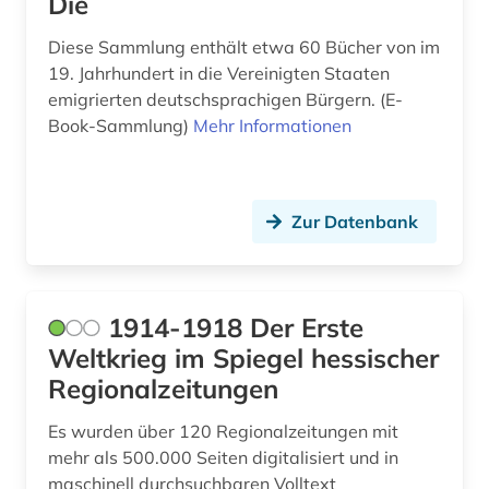
Die
bamberg (1)
Diese Sammlung enthält etwa 60 Bücher von im
19. Jahrhundert in die Vereinigten Staaten
bamberg kreis (1)
emigrierten deutschsprachigen Bürgern. (E-
banknote (1)
Book-Sammlung)
Mehr Informationen
bantusprachen (1)
barbosa (1)
Zur Datenbank
barock (1)
bartensleben <familie> (1)
1914-1918 Der Erste
barßel (1)
Weltkrieg im Spiegel hessischer
Regionalzeitungen
baudenkmal (2)
Es wurden über 120 Regionalzeitungen mit
bauernhof (5)
mehr als 500.000 Seiten digitalisiert und in
bauernkrieg &lt (1)
maschinell durchsuchbaren Volltext