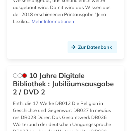
Wissensangebot, das kontinuierlich weiter
amerikanischer bürgerkrieg (1)
Slowenien (11)
ausgebaut wird. Damit wird das Wissen aus
der 2018 erschienenen Printausgabe "Jena
amerikanistik (3)
Spanien (17)
Lexiko...
Mehr Informationen
amman (1)
Suedamerika (36)
ammianus marcellinus (1)
Suedasien (8)
Zur Datenbank
amsterdam (1)
Suedostasien (5)
amtsdrucksache (5)
Suedosteuropa (13)
10 Jahre Digitale
analysen (1)
Thueringen (14)
Bibliothek : Jubiläumsausgabe
anarchie (1)
2 / DVD 2
Tschechische Republik (32)
anarchismus (2)
Tuerkei (12)
Enth. die 17 Werke DB012 Die Religion in
Geschichte und Gegenwart DB027 In medias
anarchist (1)
USA (137)
res DB028 Dürer: Das Gesamtwerk DB036
Wörterbuch der deutschen Umgangssprache
anarchosyndikalismus (1)
Ukraine (25)