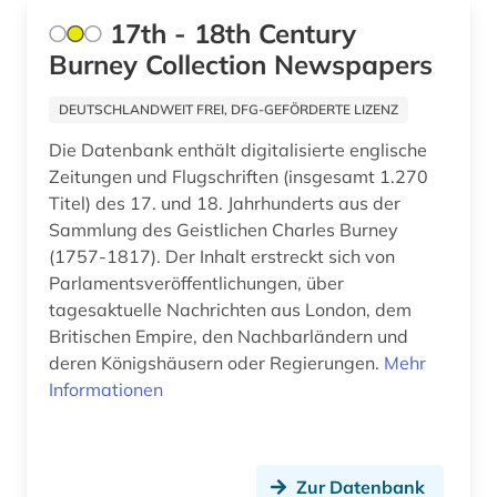
17th - 18th Century
arzneimittel (1)
Burney Collection Newspapers
arzt (1)
DEUTSCHLANDWEIT FREI, DFG-GEFÖRDERTE LIZENZ
asch (1)
Die Datenbank enthält digitalisierte englische
Zeitungen und Flugschriften (insgesamt 1.270
aschach (1)
Titel) des 17. und 18. Jahrhunderts aus der
aschaffenburg (1)
Sammlung des Geistlichen Charles Burney
(1757-1817). Der Inhalt erstreckt sich von
asean (1)
Parlamentsveröffentlichungen, über
tagesaktuelle Nachrichten aus London, dem
asiatische studien (1)
Britischen Empire, den Nachbarländern und
asien (11)
deren Königshäusern oder Regierungen.
Mehr
Informationen
asienforschung (4)
assisi (1)
Zur Datenbank
assyriologie (1)