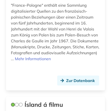
altbestand (2)
Makedonien (6)
"France-Pologne" enthält eine Sammlung
digitalisierter Quellen zu den französisch-
altdänisch (1)
Malta (1)
polnischen Beziehungen über einen Zeitraum
alte drucke (1)
von fünf Jahrhunderten, beginnend im 16.
Mecklenburg-Vorpommern (11)
Jahrhundert mit der Wahl von Henri de Valois
alte geschichte (8)
Mittelamerika (30)
zum König von Polen bis zum Polen-Besuch von
Charles de Gaulle im Jahr 1967. Die Dokumente
alte landesschule korbach (1)
Moldawien (7)
(Manuskripte, Drucke, Zeitungen, Stiche, Karten,
alter orient (4)
Fotografien und audiovisuelle Aufzeichnungen)
Monaco (1)
...
Mehr Informationen
alternativbewegung (2)
Montenegro (8)
altersversorung (1)
Niederlande (57)
Zur Datenbank
altertum (18)
Niedersachsen (26)
altertumswissenschaft (12)
Nordamerika (21)
altertumswissenschaften (6)
Ísland á filmu
Nordrhein-Westfalen (15)