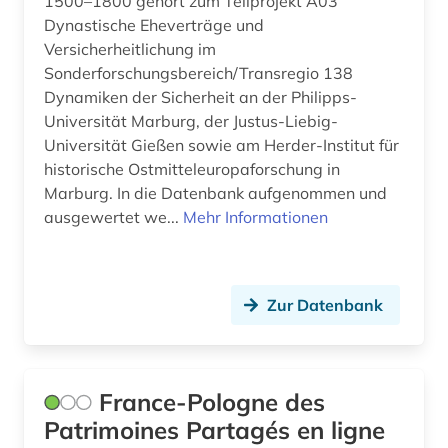
1500–1800 gehört zum Teilprojekt A03
albrecht (1)
Israel (37)
Dynastische Eheverträge und
alexander von humboldt (3)
Versicherheitlichung im
Italien (33)
Sonderforschungsbereich/Transregio 138
alfred escher (1)
Japan (7)
Dynamiken der Sicherheit an der Philipps-
Universität Marburg, der Justus-Liebig-
algerien (1)
Jugoslawien (9)
Universität Gießen sowie am Herder-Institut für
allgemeine kulturwissenschaft (1)
historische Ostmitteleuropaforschung in
Kanada (21)
Marburg. In die Datenbank aufgenommen und
allgemeine sammelwerke (1)
Korea (3)
ausgewertet we...
Mehr Informationen
allierte (1)
Kroatien (11)
alltag (6)
Lettland (10)
Zur Datenbank
alltagsgeschichte &lt;fach&gt; (4)
Liechtenstein (6)
alltagskultur (4)
Litauen (14)
France-Pologne des
alltagsleben (1)
Luxemburg (4)
Patrimoines Partagés en ligne