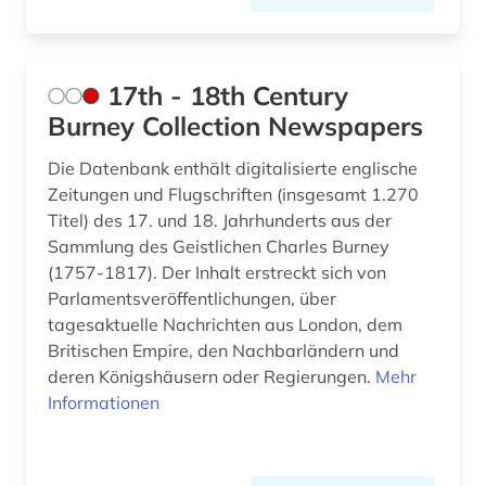
astronomie (2)
atlas (10)
17th - 18th Century
Burney Collection Newspapers
atomare bedrohung (1)
Die Datenbank enthält digitalisierte englische
audio recordings (1)
Zeitungen und Flugschriften (insgesamt 1.270
Titel) des 17. und 18. Jahrhunderts aus der
audiodatei (3)
Sammlung des Geistlichen Charles Burney
audioführung (1)
(1757-1817). Der Inhalt erstreckt sich von
Parlamentsveröffentlichungen, über
audiothek (1)
tagesaktuelle Nachrichten aus London, dem
Britischen Empire, den Nachbarländern und
audiovisuelles material (3)
deren Königshäusern oder Regierungen.
Mehr
aufgebot (1)
Informationen
aufklärung (10)