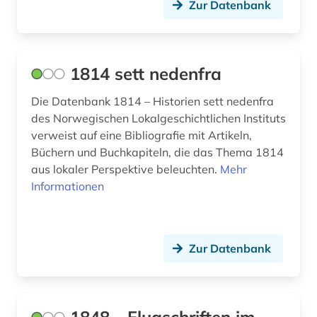
ausländer (2)
Zur Datenbank
ausländisches kulturgut (1)
aussenpolitik (1)
1814 sett nedenfra
ausstellung (4)
Die Datenbank 1814 – Historien sett nedenfra
des Norwegischen Lokalgeschichtlichen Instituts
ausstellungskatalog (2)
verweist auf eine Bibliografie mit Artikeln,
australien (8)
Büchern und Buchkapiteln, die das Thema 1814
aus lokaler Perspektive beleuchten.
Mehr
auswanderer (3)
Informationen
auswanderung (14)
auswanderungspolitik (1)
Zur Datenbank
ausweisung (1)
auswärtiger ausschuss des deutschen
bundestages (1)