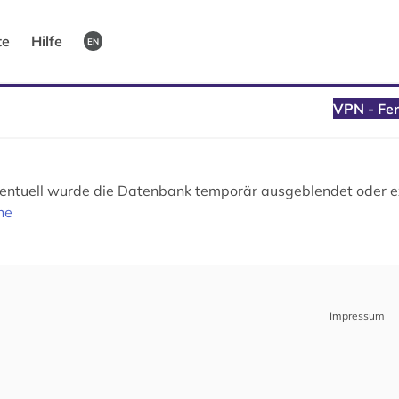
te
Hilfe
EN
VPN - Fer
Eventuell wurde die Datenbank temporär ausgeblendet oder ex
he
Impressum