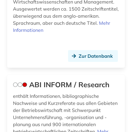
Wirtschaftswissenschaften und Management.
berufliche weiterbildung (1)
Ausgewertet werden ca. 1500 Zeitschriftentitel,
überwiegend aus dem anglo-amerikan.
berufsbildung (3)
Sprachraum, aber auch deutsche Titel.
Mehr
berufseinstieg (1)
Informationen
berufsforschung (1)
berufspädagogik (1)
Zur Datenbank
berufsstrategie (1)
berusbildungssystem (1)
ABI INFORM / Research
beschaffung (1)
enthält Informationen, bibliographische
beschäftigung (5)
Nachweise und Kurzreferate aus allen Gebieten
der Betriebswirtschaft mit Schwerpunkt
beschäftigungspolitik (1)
Unternehmensführung, -organisation und -
planung aus rund 900 internationalen
bestand (1)
betriebswirtschaftlichen Zeitschriften.
Mehr