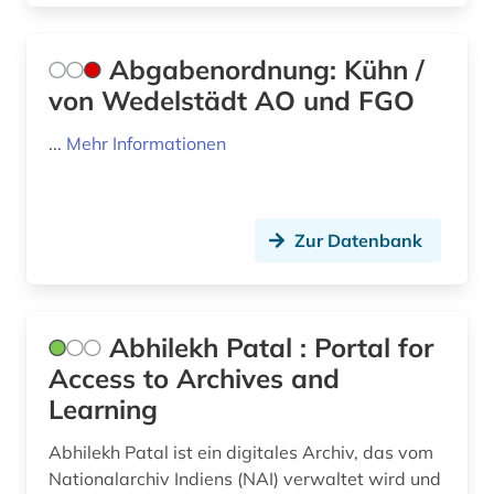
baubetrieb (1)
Zypern (2)
baumangel (1)
Abgabenordnung: Kühn /
von Wedelstädt AO und FGO
baurecht (1)
...
Mehr Informationen
bayerische motoren-werke (1)
bayern (6)
Zur Datenbank
bedarfsforschung (1)
beherbergungsgewerbe tourismus
volkswirtschaft tourismus gaststättengewerbe
hotelgewerbe kulturkontakt reisen tourismus (1)
Abhilekh Patal : Portal for
Access to Archives and
behinderung (1)
Learning
behörde (2)
Abhilekh Patal ist ein digitales Archiv, das vom
beitrittsstaaten (1)
Nationalarchiv Indiens (NAI) verwaltet wird und