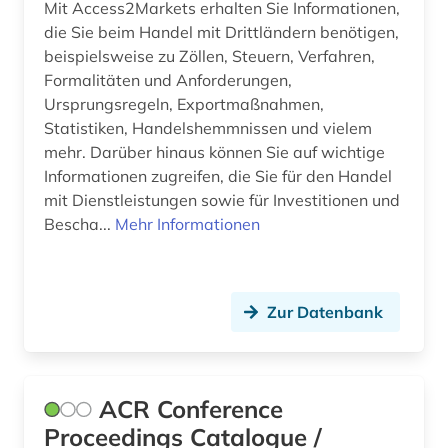
Mit Access2Markets erhalten Sie Informationen,
computerunterstütztes lernen (1)
die Sie beim Handel mit Drittländern benötigen,
controlling (5)
beispielsweise zu Zöllen, Steuern, Verfahren,
Formalitäten und Anforderungen,
corporate finance (1)
Ursprungsregeln, Exportmaßnahmen,
Statistiken, Handelshemmnissen und vielem
corporate governance (1)
mehr. Darüber hinaus können Sie auf wichtige
corporate social responsibility (1)
Informationen zugreifen, die Sie für den Handel
mit Dienstleistungen sowie für Investitionen und
corporate-governence-daten (1)
Bescha...
Mehr Informationen
coworking (1)
csr (1)
Zur Datenbank
cusip-identifier (1)
darstellende kunst (1)
ACR Conference
darwin, charles | naturwissenschaftler;
Proceedings Catalogue /
biologe; geologe (1)