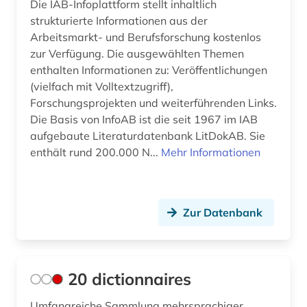
Die IAB-Infoplattform stellt inhaltlich
arbeitsschutz (5)
Gibraltar (1)
strukturierte Informationen aus der
Arbeitsmarkt- und Berufsforschung kostenlos
arbeitssicherheit (6)
Griechenland (4)
zur Verfügung. Die ausgewählten Themen
enthalten Informationen zu: Veröffentlichungen
arbeitssicherheitsrecht (1)
Großbritannien (29)
(vielfach mit Volltextzugriff),
architektur (3)
Irland (5)
Forschungsprojekten und weiterführenden Links.
Die Basis von InfoAB ist die seit 1967 im IAB
archiv (4)
Island (2)
aufgebaute Literaturdatenbank LitDokAB. Sie
enthält rund 200.000 N...
Mehr Informationen
archäologie (2)
Israel (2)
arizona (1)
Italien (7)
armut (2)
Zur Datenbank
Japan (7)
armutspolitik (1)
Jugoslawien (3)
arzneimittelmarkt (3)
Kanada (5)
20 dictionnaires
asean (1)
Korea (2)
Umfangreiche Sammlung mehrsprachiger