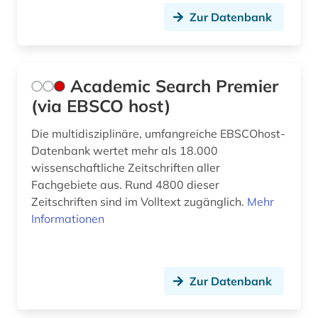
Zur Datenbank
biologie (3)
biowissenschaften (2)
bodennutzung (1)
Academic Search Premier
(via EBSCO host)
bodenpolitik (1)
Die multidisziplinäre, umfangreiche EBSCOhost-
bodenrecht (1)
Datenbank wertet mehr als 18.000
wissenschaftliche Zeitschriften aller
bodenschutz (1)
Fachgebiete aus. Rund 4800 dieser
bonitätsprüfung (1)
Zeitschriften sind im Volltext zugänglich.
Mehr
Informationen
botanik (1)
branche (4)
Zur Datenbank
branchen (1)
branchenanalyse (3)