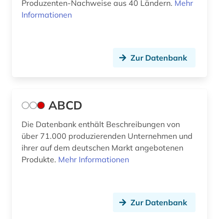
Produzenten-Nachweise aus 40 Ländern.
Mehr
Informationen
baden-württemberg (4)
Slowenien (3)
bank (6)
Spanien (4)
bank kreditinstitut finanzdienstleistung
Suedamerika (8)
Zur Datenbank
kreditwirtschaft (1)
Suedasien (2)
bankarchiv (1)
Suedostasien (4)
ABCD
banken (1)
Suedosteuropa (3)
Die Datenbank enthält Beschreibungen von
bankenregulierung (1)
über 71.000 produzierenden Unternehmen und
Tschechische Republik (5)
bankenstatistik (3)
ihrer auf dem deutschen Markt angebotenen
Tuerkei (2)
Produkte.
Mehr Informationen
bankgeheimnis (1)
USA (32)
bankrecht (1)
Ukraine (2)
Zur Datenbank
bankwesen (4)
Ungarn (3)