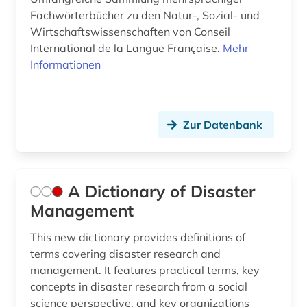
Fachwörterbücher zu den Natur-, Sozial- und
asean-staaten (1)
Kroatien (3)
Wirtschaftswissenschaften von Conseil
asiatisch-pazifischer raum (3)
Lettland (3)
International de la Langue Française.
Mehr
Informationen
asien (6)
Liechtenstein (3)
asien-pazifik (1)
Litauen (3)
Zur Datenbank
asienforschung (1)
Luxemburg (3)
asyl (1)
Makedonien (2)
atomkraft (1)
Malta (3)
A Dictionary of Disaster
Management
audiovisuelles material (1)
Mecklenburg-Vorpommern (4)
This new dictionary provides definitions of
ausbildung (1)
Mittelamerika (6)
terms covering disaster research and
management. It features practical terms, key
ausbildungsförderung (1)
Moldawien (4)
concepts in disaster research from a social
ausenhandelswirtschaft (1)
Monaco (2)
science perspective, and key organizations