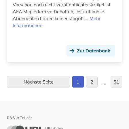
Vorschau noch nicht veröffentlichter Artikel ist
deutschland. bundesarbeitsgericht (1)
AEA Migliedern vorbehalten, Institutionelle
deutschland. finanzministerium (1)
Abonnenten haben keinen Zugriff....
Mehr
Informationen
deutschsprachige gemeinschaft belgien (2)
deutschsprachiger raum (1)
Zur Datenbank
devisen (1)
diagramm (1)
didaktik (1)
Nächste Seite
1
2
…
61
diebstahlsicherung (1)
dienstleistung (7)
dienstleistungsanbieter (1)
DBIS ist Teil der
dienstleistungsgewerbe (1)