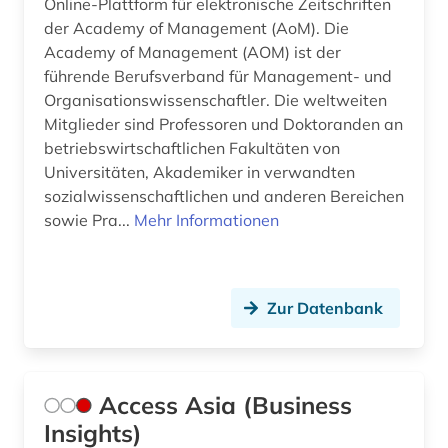
bundeshaushalt (1)
Online-Plattform für elektronische Zeitschriften
der Academy of Management (AoM). Die
bundeshaushaltsrecht (1)
Academy of Management (AOM) ist der
führende Berufsverband für Management- und
business (9)
Organisationswissenschaftler. Die weltweiten
business skills (1)
Mitglieder sind Professoren und Doktoranden an
betriebswirtschaftlichen Fakultäten von
bwl (2)
Universitäten, Akademiker in verwandten
sozialwissenschaftlichen und anderen Bereichen
börse (12)
sowie Pra...
Mehr Informationen
börseninformation (2)
börseninformationssystem (1)
Zur Datenbank
börsenkurs (2)
börsennotierte unternehmen (1)
Access Asia (Business
bücher (1)
Insights)