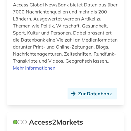
china (11)
Access Global NewsBank bietet Daten aus über
7000 Nachrichtenquellen und mehr als 200
cloud computing (1)
Ländern. Ausgewertet werden Artikel zu
Themen wie Politik, Wirtschaft, Gesundheit,
coaching (1)
Sport, Kultur und Personen. Dabei präsentiert
codierung (1)
die Datenbank eine Vielzahl an Medienformaten
darunter Print- und Online-Zeitungen, Blogs,
comesa-staaten (1)
Nachrichtenagenturen, Zeitschriften, Rundfunk-
Transkripte und Videos. Geografisch lassen...
commonwealth (2)
Mehr Informationen
community currency (1)
compliance (2)
Zur Datenbank
computer (1)
computer to plate (1)
Access2Markets
computersicherheit (1)