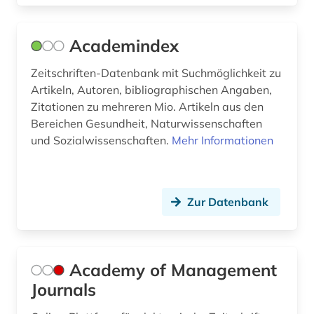
british academy (1)
Academindex
browser (1)
Zeitschriften-Datenbank mit Suchmöglichkeit zu
bruttoinlandsprodukt (1)
Artikeln, Autoren, bibliographischen Angaben,
Zitationen zu mehreren Mio. Artikeln aus den
brüssel (1)
Bereichen Gesundheit, Naturwissenschaften
und Sozialwissenschaften.
Mehr Informationen
buchbestand (1)
buchführung (6)
budget (1)
Zur Datenbank
bundesbank (1)
bundesdatenschutzgesetz (1)
Academy of Management
bundesfinanzhof (1)
Journals