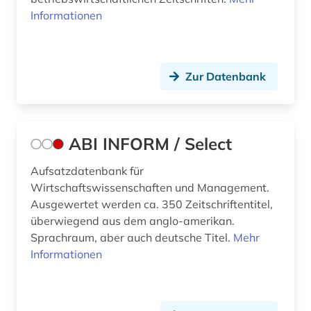
bestechung (1)
Informationen
beteiligung (1)
betrieb (3)
Zur Datenbank
betriebliches informationssystem (1)
betriebsanalyse (1)
ABI INFORM / Select
betriebsdaten (7)
Aufsatzdatenbank für
betriebsführung (6)
Wirtschaftswissenschaften und Management.
Ausgewertet werden ca. 350 Zeitschriftentitel,
betriebsorganisation (1)
überwiegend aus dem anglo-amerikan.
Sprachraum, aber auch deutsche Titel.
Mehr
betriebsrat (2)
Informationen
betriebssicherheit (2)
betriebssicherheitsverordnung (1)