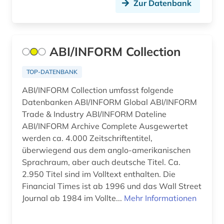
Zur Datenbank
betriebssystem (1)
betriebsverfassungsgesetz (1)
ABI/INFORM Collection
betriebswirtschaft (18)
TOP-DATENBANK
betriebswirtschaftliche steuerlehre (1)
ABI/INFORM Collection umfasst folgende
betriebswirtschaftslehre (26)
Datenbanken ABI/INFORM Global ABI/INFORM
Trade & Industry ABI/INFORM Dateline
betrug (1)
ABI/INFORM Archive Complete Ausgewertet
bevölkerung (3)
werden ca. 4.000 Zeitschriftentitel,
überwiegend aus dem anglo-amerikanischen
bevölkerungsentwicklung (1)
Sprachraum, aber auch deutsche Titel. Ca.
2.950 Titel sind im Volltext enthalten. Die
bevölkerungsforschung (1)
Financial Times ist ab 1996 und das Wall Street
bevölkerungsstatistik (7)
Journal ab 1984 im Vollte...
Mehr Informationen
bewerbung (1)