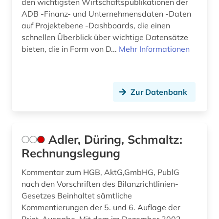
den wichtigsten Wirtschaftspublikationen der
ADB -Finanz- und Unternehmensdaten -Daten
deep learning (1)
auf Projektebene -Dashboards, die einen
demographie (16)
schnellen Überblick über wichtige Datensätze
bieten, die in Form von D...
Mehr Informationen
denkfabrik (1)
design (6)
Zur Datenbank
design &amp; publishing (1)
designrecht (1)
designschutz (4)
Adler, Düring, Schmaltz:
Rechnungslegung
desktop publishing (1)
Kommentar zum HGB, AktG,GmbHG, PublG
desktop-publishing (1)
nach den Vorschriften des Bilanzrichtlinien-
Gesetzes Beinhaltet sämtliche
deutsch (26)
Kommentierungen der 5. und 6. Auflage der
deutsche bundesbank (2)