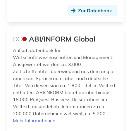
bgvr (2)
Zur Datenbank
bibliografie (21)
bibliographie (9)
ABI/INFORM Global
bibliometrie (1)
Aufsatzdatenbank für
bibliotheksbestand (1)
Wirtschaftswissenschaften und Management.
Ausgewertet werden ca. 3.000
bibliothekskatalog plus (1)
Zeitschriftentitel, überwiegend aus dem anglo-
amerikan. Sprachraum, aber auch deutsche
bilanz (13)
Titel. Von diesen sind ca. 1.900 Titel im Volltext
bilanzanalyse (2)
enthalten. ABI/INFORM bietet darüberhinaus
18.000 ProQuest Business Dissertations im
bilanzdaten (1)
Volltext, ausgedehnte Informationen zu ca.
200.000 Unternehmen weltweit, ca. 5.200...
bilanzen (5)
Mehr Informationen
bilanzrecht (13)