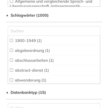
Allgemeine und vergleichende Sprach- und
Literaturwissenschaft. Indogermanistik.
Außereuropäische Sprachen und Literaturen (52)
Schlagwörter (1000)
▲
Anglistik. Amerikanistik (47)
Archäologie (19)
Architektur, Bauingenieur- und
1900-1949 (1)
Vermessungswesen (50)
abgabeordnung (1)
Biologie, Biotechnologie (59)
abschlussarbeiten (1)
Buch- und Bibliothekswesen,
Informationswissenschaft (22)
abstract-dienst (1)
Chemie und Pharmazie (48)
abwanderung (1)
Elektrotechnik, Elektronik, Nachrichtentechnik
acquisitions (1)
Datenbanktyp (15)
▲
(50)
adressbuch (20)
Energietechnik (66)