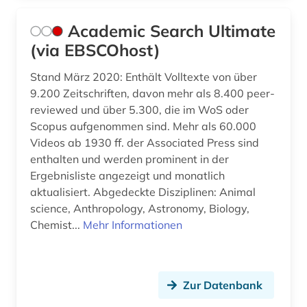
branchenberichte (3)
Academic Search Ultimate
(via EBSCOhost)
branchendaten (1)
Stand März 2020: Enthält Volltexte von über
brancheninformation (1)
9.200 Zeitschriften, davon mehr als 8.400 peer-
branchenprofil (1)
reviewed und über 5.300, die im WoS oder
Scopus aufgenommen sind. Mehr als 60.000
branchenreport (1)
Videos ab 1930 ff. der Associated Press sind
enthalten und werden prominent in der
brandenburg (2)
Ergebnisliste angezeigt und monatlich
aktualisiert. Abgedeckte Disziplinen: Animal
brandschutz (3)
science, Anthropology, Astronomy, Biology,
braunkohle (1)
Chemist...
Mehr Informationen
brief (1)
briefkastengesellschaft (1)
Zur Datenbank
briefsammlung (1)