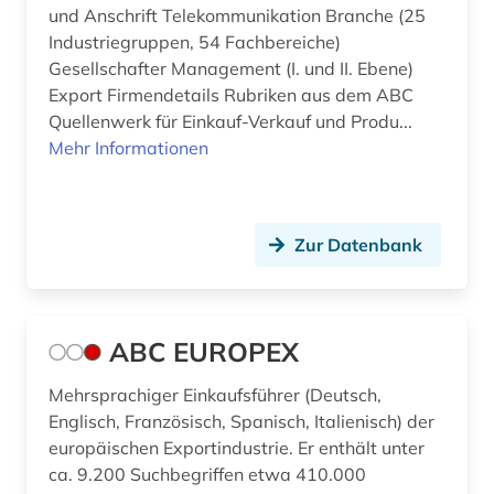
und Anschrift Telekommunikation Branche (25
australien (1)
Polen (5)
Industriegruppen, 54 Fachbereiche)
Gesellschafter Management (I. und II. Ebene)
automobilwirtschaft (1)
Portugal (3)
Export Firmendetails Rubriken aus dem ABC
Quellenwerk für Einkauf-Verkauf und Produ...
außenhandel (13)
Rumänien (3)
Mehr Informationen
außenhandel mit industriegütern (3)
Russland, Sowjetunion (10)
außenhandelsfinanzierung (1)
Sachsen (1)
Zur Datenbank
außenhandelsrecht (1)
San Marino (1)
außenhandelsstatistik (7)
Schweden (5)
ABC EUROPEX
außenpolitik (4)
Schweiz (22)
Mehrsprachiger Einkaufsführer (Deutsch,
außenwirtschaft (6)
Serbien (2)
Englisch, Französisch, Spanisch, Italienisch) der
außenwirtschaftspolitik (2)
Skandinavien (1)
europäischen Exportindustrie. Er enthält unter
ca. 9.200 Suchbegriffen etwa 410.000
außenwirtschaftsrecht (1)
Slowakei (5)