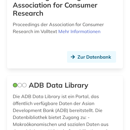
Association for Consumer
data science (1)
Research
daten (7)
Proceedings der Association for Consumer
Research im Volltext
Mehr Informationen
datenanalyse (7)
datenaustausch (1)
datenbank genesis (1)
Zur Datenbank
datenerhebung (1)
datenmanagement (1)
ADB Data Library
datensammlung (7)
Die ADB Data Library ist ein Portal, das
öffentlich verfügbare Daten der Asian
datenschutz (1)
Development Bank (ADB) bereitstellt. Die
datensicherung (1)
Datenbibliothek bietet Zugang zu: -
Makroökonomischen und sozialen Daten aus
datenverarbeitung (1)