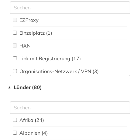
amerika (1)
Politologie (283)
amerikanistik (2)
EZProxy
Psychologie (83)
amtliche bekanntmachung (1)
Einzelplatz (1)
Rechtswissenschaft (278)
amtliche statistik (2)
HAN
Romanistik (29)
amtsblatt (1)
Link mit Registrierung (17)
Slavistik (20)
amtsdrucksache (1)
Organisations-Netzwerk / VPN (3)
Soziologie (275)
analyse (2)
Shibboleth
Länder (80)
▲
Sport (49)
analysen (1)
Zugriff vor Ort
Technik (94)
andorra (1)
Theologie und Religionswissenschaften (48)
angewandte statistik (1)
Afrika (24)
Werkstoffwissenschaften und
Fertigungstechnik (62)
angewandte technologien (1)
Albanien (4)