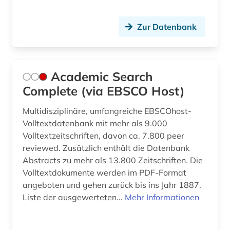
bilanzsteuerecht (1)
Zur Datenbank
bilanzsteurrecht (1)
bildbearbeitung (2)
Academic Search
bildung (10)
Complete (via EBSCO Host)
bildungschancen (2)
Multidisziplinäre, umfangreiche EBSCOhost-
bildungsfinanzierung (1)
Volltextdatenbank mit mehr als 9.000
Volltextzeitschriften, davon ca. 7.800 peer
bildungsforschung (3)
reviewed. Zusätzlich enthält die Datenbank
Abstracts zu mehr als 13.800 Zeitschriften. Die
bildungsinvestition (2)
Volltextdokumente werden im PDF-Format
bildungspolitik (1)
angeboten und gehen zurück bis ins Jahr 1887.
Liste der ausgewerteten...
Mehr Informationen
biografin (1)
biographie (7)