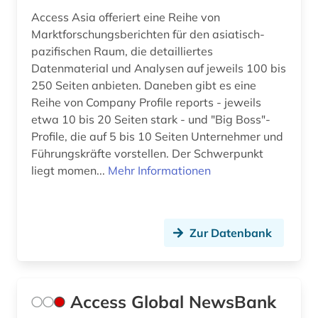
bündnerromanisch (1)
Access Asia offeriert eine Reihe von
bürgerrechtsbewegung (1)
Marktforschungsberichten für den asiatisch-
pazifischen Raum, die detailliertes
bürokratie (1)
Datenmaterial und Analysen auf jeweils 100 bis
250 Seiten anbieten. Daneben gibt es eine
büroorganisation (1)
Reihe von Company Profile reports - jeweils
cd-rom (4)
etwa 10 bis 20 Seiten stark - und "Big Boss"-
Profile, die auf 5 bis 10 Seiten Unternehmer und
centre for economic policy research (1)
Führungskräfte vorstellen. Der Schwerpunkt
liegt momen...
Mehr Informationen
charles (1809-1882) (1)
chemie (33)
Zur Datenbank
chemische grundprodukte (1)
chemische industrie (1)
chile (1)
Access Global NewsBank