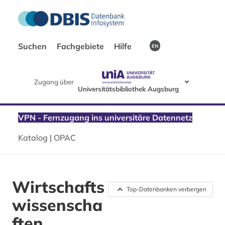
Suchen
Fachgebiete
Hilfe
EN
Zugang über
Universitätsbibliothek Augsburg
VPN - Fernzugang ins universitäre Datennetz
Katalog | OPAC
Wirtschafts
Top-Datenbanken verbergen
wissenscha
ften