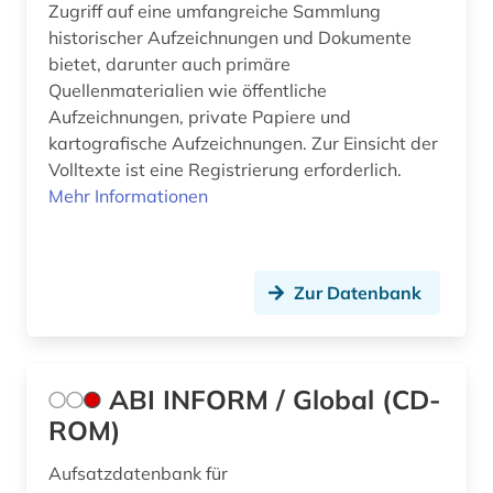
Zugriff auf eine umfangreiche Sammlung
bekleidung (1)
historischer Aufzeichnungen und Dokumente
belgien (8)
bietet, darunter auch primäre
Quellenmaterialien wie öffentliche
benchmark (1)
Aufzeichnungen, private Papiere und
kartografische Aufzeichnungen. Zur Einsicht der
benchmarketing (1)
Volltexte ist eine Registrierung erforderlich.
Mehr Informationen
benchmarking (1)
bergbau (4)
bergbaustatistik (2)
Zur Datenbank
bericht (1)
berlin (2)
ABI INFORM / Global (CD-
beruf (1)
ROM)
berufliche fortbildung (3)
Aufsatzdatenbank für