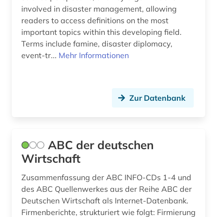
involved in disaster management, allowing
ausfalleffekt (1)
Montenegro (2)
readers to access definitions on the most
important topics within this developing field.
ausgabe (1)
Niederlande (6)
Terms include famine, disaster diplomacy,
ausland (3)
Niedersachsen (1)
event-tr...
Mehr Informationen
auslandsinvestition (2)
Nordamerika (2)
auslandsschulden (3)
Nordrhein-Westfalen (4)
Zur Datenbank
auslandsvermögen (1)
Norwegen (4)
auslandsverschuldung (3)
Oesterreich (31)
ABC der deutschen
ausländer (1)
Osmanisches Reich (1)
Wirtschaft
ausländische direktinvestitionen (2)
Ostasien (5)
Zusammenfassung der ABC INFO-CDs 1-4 und
des ABC Quellenwerkes aus der Reihe ABC der
ausschreibung (1)
Osteuropa (11)
Deutschen Wirtschaft als Internet-Datenbank.
Firmenberichte, strukturiert wie folgt: Firmierung
aussenwirtschaft (1)
Ostmitteleuropa (4)