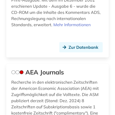
Print-Ausgabe. Mit dem im Dezember 2002
erschienen Update - Ausgabe 6 - wurde die
deutsche philologie (1)
CD-ROM um die Inhalte des Kommentars ADS,
Rechnungslegung nach internationalen
deutscher einwanderer (1)
Standards, erweitert.
Mehr Informationen
deutschland (100)
deutschland (bundesrepublik). statistisches
bundesamt (1)
Zur Datenbank
deutschland <bundesrepublik> (1)
deutschland <östliche länder> (1)
AEA Journals
deutschland firmenverzeichnis (1)
Recherche in den elektronischen Zeitschriften
deutschland handelsmarke (1)
der American Economic Association (AEA) mit
Zugriffsmöglichkeit auf die Volltexte. Die ASM
deutschland statistik (1)
publiziert derzeit (Stand: Dez. 2024) 8
Zeitschriften auf Subskriptionsbasis sowie 1
deutschland warenzeichen (1)
kostenfreie Zeitschrift ("complimentary"). Eine