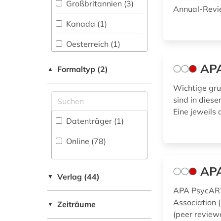
Großbritannien (3)
Annual-Revie
Musikwissenschaft
(25)
bibliographie (5)
Kanada (1)
Natur- und
bibliothek (1)
Oesterreich (1)
Umweltschutz (10)
bildliche darstellung
Schweiz (1)
AP
(1)
Formaltyp (2)
Pädagogik (104)
▲
USA (2)
Wichtige gru
bildungsforschung
Philosophie (56)
(2)
sind in dies
Physik (30)
Eine jeweils a
bioethik (1)
Datenträger (1
)
Politologie (66)
biographie (1)
Online (78
)
Psychologie (323)
biologie (8)
APA
Rechtswissenschaft
Verlag (44)
▼
(40)
biomechanik (1)
APA PsycARTI
Romanistik (26)
biomedizin (2)
Association 
Zeiträume
▼
(peer review
biowissenschaften
Slavistik (18)