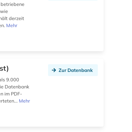
 betriebene
 wie
ält derzeit
en.
Mehr
st)
Zur Datenbank
als 9.000
 die Datenbank
en im PDF-
rteten...
Mehr