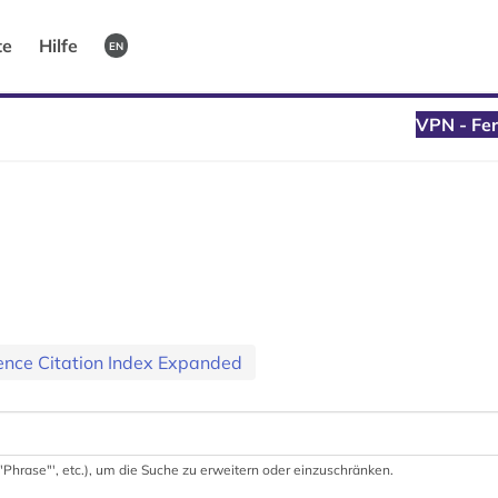
te
Hilfe
EN
VPN - Fer
ience Citation Index Expanded
 '"Phrase"', etc.), um die Suche zu erweitern oder einzuschränken.