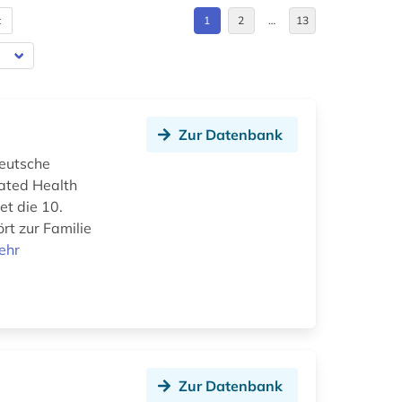
t
1
2
…
13
Zur Datenbank
eutsche
lated Health
et die 10.
rt zur Familie
ehr
Zur Datenbank