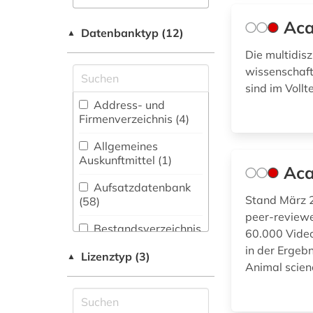
Archäologie (21)
alkohol (1)
Aca
Datenbanktyp (12)
▲
Architektur,
alkoholismus (1)
Die multidis
Bauingenieur- und
wissenschaftl
Vermessungswesen
altenhilfe (2)
(27)
sind im Vollt
Address- und
alter (1)
Biologie,
Firmenverzeichnis (4
)
Biotechnologie (68)
altern (1)
Allgemeines
Buch- und
Auskunftmittel (1
)
Aca
Bibliothekswesen,
altertumswissenschaft
Informationswissenschaft
Aufsatzdatenbank
(1)
(16)
Stand März 2
(58
)
peer-reviewe
amerikanistik (1)
Chemie und
Bestandsverzeichnis
60.000 Video
Pharmazie (51)
(2
)
anatomie (3)
in der Ergebn
Lizenztyp (3)
▲
Elektrotechnik,
Animal scien
Biographische
and criticism (1)
Elektronik,
Datenbank (3
)
Nachrichtentechnik (21)
angewandte
Fachbibliographie