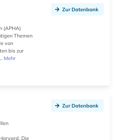
Zur Datenbank
on (APHA)
chtigen Themen
le von
en bis zur
..
Mehr
Zur Datenbank
llen
 Harvard. Die