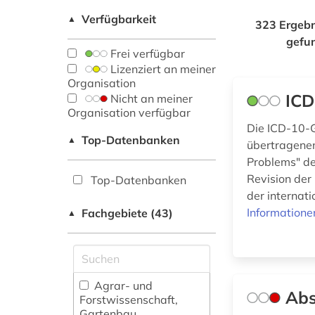
Verfügbarkeit
▲
323 Ergebn
gefu
Frei verfügbar
Lizenziert an meiner
Organisation
IC
Nicht an meiner
Organisation verfügbar
Die ICD-10-
Top-Datenbanken
▲
übertragenen 
Problems" de
Revision der 
Top-Datenbanken
der internat
Informatione
Fachgebiete (43)
▲
Agrar- und
Abs
Forstwissenschaft,
Gartenbau,