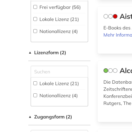
linguistik (1)
Energietechnik (17)
(77
)
Frei verfügbar (56)
anglistik (1)
Ais
Ethnologie (38)
Faktendatenbank
Lokale Lizenz (21)
(20
)
anthropologie (1)
E-Books des 
Geographie (35)
Nationallizenz (4)
Portal (37
)
Mehr Informa
arbeitplatz (1)
Geowissenschaften
(20)
Sammlung Nicht-
arbeitsgestaltung
Textueller-Materialien
Lizenzform (2)
▲
(1)
Germanistik.
(10
)
Niederlandistik.
arbeitspsychologie
Alc
Skandinavistik (31)
Volltextdatenbank
(1)
(179
)
Geschichte (48)
Die Datenban
Lokale Lizenz (21)
arbeitssicherheit (2)
Wörterbuch,
Zeitschriften
Enzyklopädie,
Geschichte der
Nationallizenz (4)
Konferenzbei
arbeitssoziologie (1)
Nachschlagwerk (59
)
Pädagogik und des
Rutgers, The
Bildungswesens (2)
architektur (1)
Zeitungs-,
Zeitschriftenbibliographie
Zugangsform (2)
▲
(3
)
Gesundheitswissenschaften
artificial life (1)
(22)