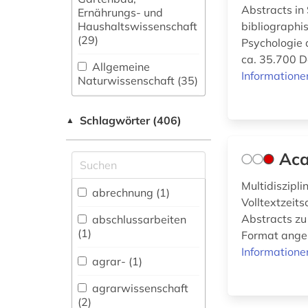
Abstracts in
Ernährungs- und
Haushaltswissenschaft
bibliographi
(29)
Psychologie 
ca. 35.700 D
Allgemeine
Informatione
Naturwissenschaft (35)
Allgemeine und
Schlagwörter (406)
fachübergreifende
▲
Datenbanken (62)
Aca
Allgemeine und
vergleichende Sprach-
Multidiszipl
und
abrechnung (1)
Volltextzeit
Literaturwissenschaft.
Indogermanistik.
Abstracts zu
abschlussarbeiten
Außereuropäische
(1)
Format angeb
Sprachen und
Informatione
Literaturen (50)
agrar- (1)
Anglistik.
agrarwissenschaft
Amerikanistik (30)
(2)