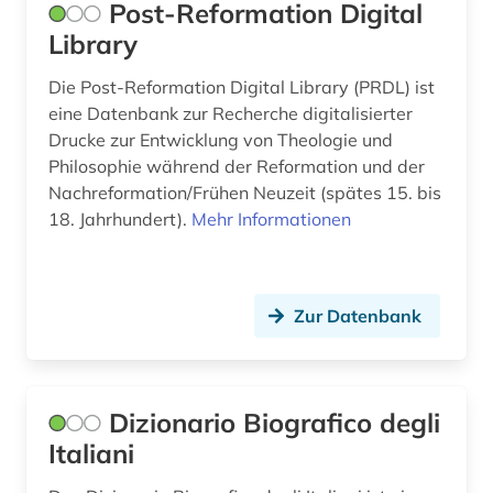
genealogische tafel (1)
Post-Reformation Digital
Library
geographie (1)
Die Post-Reformation Digital Library (PRDL) ist
georg thomas von (1)
eine Datenbank zur Recherche digitalisierter
Drucke zur Entwicklung von Theologie und
germania sacra (1)
Philosophie während der Reformation und der
germanistik (3)
Nachreformation/Frühen Neuzeit (spätes 15. bis
18. Jahrhundert).
Mehr Informationen
gerontologie (1)
geschichte (113)
Zur Datenbank
geschichte 1000-2000 (1)
geschichte 1025-1150 (1)
geschichte 1093-1314 (1)
Dizionario Biografico degli
Italiani
geschichte 1300-1500 (1)