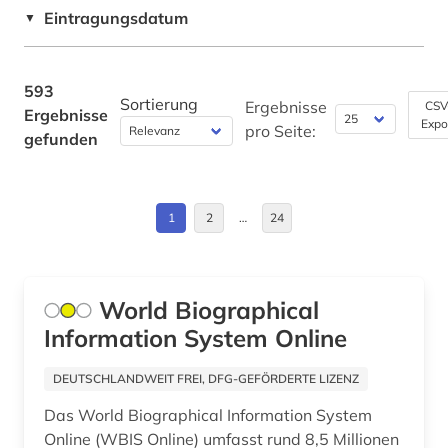
Bremen (1)
Eintragungsdatum
▼
autor (9)
Byzantinisches Reich (1)
bad kissingen (1)
China (2)
593
baden (1)
Sortierung
Ergebnisse
CSV
Ergebnisse
Expo
Daenemark (8)
pro Seite:
gefunden
baden-württemberg (3)
Deutschland (104)
bakterien (1)
Deutschland (DDR) (14)
1
2
…
24
balkanromanistik (1)
Estland (3)
ballett (2)
Europa (10)
World Biographical
baltikum (1)
Information System Online
Finnland (5)
bands (1)
Frankreich (7)
DEUTSCHLANDWEIT FREI, DFG-GEFÖRDERTE LIZENZ
barßel (1)
Das World Biographical Information System
Gibraltar (1)
basel (1)
Online (WBIS Online) umfasst rund 8,5 Millionen