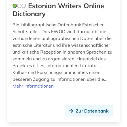
Estonian Writers Online
england (6)
Dictionary
englisch (2)
Bio-bibliographische Datenbank Estnischer
entscheidungsträger (1)
Schriftsteller. Das EWOD zielt darauf ab, die
vorhandenen bibliographischen Daten über die
enzyklopädie (5)
estnische Literatur und ihre wissenschaftliche
und kritische Rezeption in anderen Sprachen zu
eponym (1)
sammeln und zu organisieren. Hauptziel des
erfurt (1)
Projektes ist es, internationalen Literatur-,
Kultur- und Forschungscommunities einen
erinnerung (1)
besseren Zugang zu Informationen über die...
Mehr Informationen
erkennungsdienst (1)
erlebnisbericht (1)
ernst (1)
Zur Datenbank
erzdiözese salzburg (1)