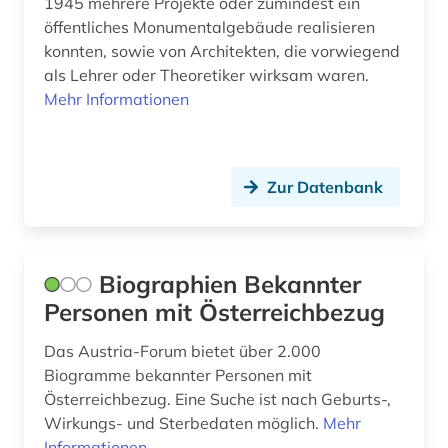
1945 mehrere Projekte oder zumindest ein
öffentliches Monumentalgebäude realisieren
experimentelle archäologie (1)
konnten, sowie von Architekten, die vorwiegend
extremismus (1)
als Lehrer oder Theoretiker wirksam waren.
Mehr Informationen
exulant (1)
fachgeschichte (1)
Zur Datenbank
fachportal (1)
faksimile (1)
familie (23)
Biographien Bekannter
Personen mit Österreichbezug
familienforschung (1)
Das Austria-Forum bietet über 2.000
familienwappen (1)
Biogramme bekannter Personen mit
faulhaber (1)
Österreichbezug. Eine Suche ist nach Geburts-,
Wirkungs- und Sterbedaten möglich.
Mehr
fedderwarden (1)
Informationen