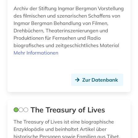
Osmanisches Reich (2)
Archiv der Stiftung Ingmar Bergman Vorstellung
bibliografie (14)
des filmischen und szenarischen Schaffens von
Ostasien (1)
bibliographie (19)
Ingmar Bergman Behandlung von Filmen,
Osteuropa (7)
Drehbüchern, Theaterinszenierungen und
bibliometrie (1)
Produktionen für Fernsehen und Radio
Ostmitteleuropa (4)
biografisches und zeitgeschichtliches Material
bibliothek (1)
Mehr Informationen
Palaestina (1)
bild (2)
Polen (15)
bildbearbeitung (1)
Zur Datenbank
Portugal (1)
bildbeschreibung (1)
Rheinland-Pfalz (4)
bilddatenbank (2)
Roemisches Reich (1)
The Treasury of Lives
bildende kunst (1)
Rumänien (2)
The Treasury of Lives ist eine biographische
bildinformatik (1)
Enzyklopädie und beinhaltet Artikel über
Russland, Sowjetunion (8)
bildmaterial (1)
historische Personen sowie Familien aus Tibet,