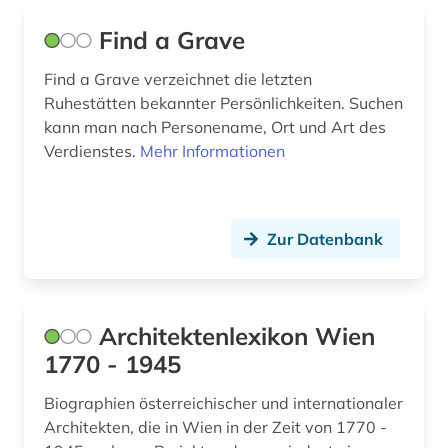
erzählen (1)
Find a Grave
estland (3)
Find a Grave verzeichnet die letzten
Ruhestätten bekannter Persönlichkeiten. Suchen
ethnologie (1)
kann man nach Personename, Ort und Art des
europa (7)
Verdienstes.
Mehr Informationen
europäer (2)
europäische geistesgeschichte (1)
Zur Datenbank
euthanasie &lt;nationalsozialismus&gt; (1)
evangelische geistliche (1)
Architektenlexikon Wien
evangelische kirche (2)
1770 - 1945
evangelische kirchengeschichte (1)
Biographien österreichischer und internationaler
Architekten, die in Wien in der Zeit von 1770 -
exil (1)