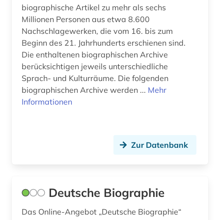
Griechenland (1)
biographische Artikel zu mehr als sechs
bauhaus (1)
Millionen Personen aus etwa 8.600
Griechenland (Altertum) (1)
Nachschlagewerken, die vom 16. bis zum
bayerisch-schwaben (1)
Beginn des 21. Jahrhunderts erschienen sind.
Großbritannien (19)
bayern (9)
Die enthaltenen biographischen Archive
Hamburg (4)
berücksichtigen jeweils unterschiedliche
beamter (1)
Sprach- und Kulturräume. Die folgenden
Hessen (3)
biographischen Archive werden ...
Mehr
beethoven (1)
Informationen
Irland (6)
begräbnisstätte (1)
Israel (3)
behörde (1)
Zur Datenbank
Italien (10)
belarus (1)
Jugoslawien (1)
belarussen (1)
Kanada (4)
Deutsche Biographie
belgien (2)
Kroatien (5)
Das Online-Angebot „Deutsche Biographie“
belletristik (1)