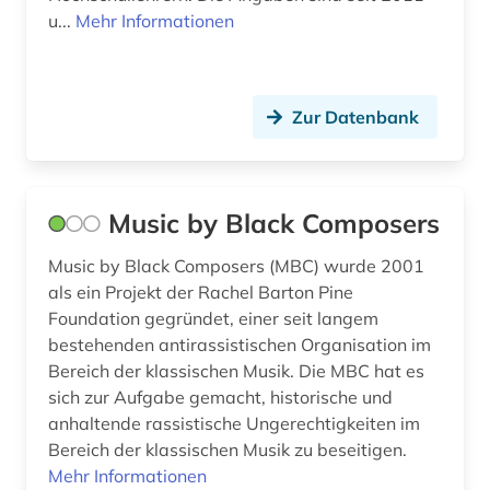
u...
Mehr Informationen
forschung (1)
forschung / außeruniversitäre forschung (1)
Zur Datenbank
forschungsdaten (3)
forschungsprojekt (1)
fotograf (2)
Music by Black Composers
fotografie (3)
Music by Black Composers (MBC) wurde 2001
als ein Projekt der Rachel Barton Pine
fragment (1)
Foundation gegründet, einer seit langem
bestehenden antirassistischen Organisation im
franckesche stiftungen (1)
Bereich der klassischen Musik. Die MBC hat es
frankfurt (2)
sich zur Aufgabe gemacht, historische und
anhaltende rassistische Ungerechtigkeiten im
frankreich (6)
Bereich der klassischen Musik zu beseitigen.
Mehr Informationen
frau (7)