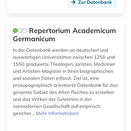
bürgerinnen (1)
Zur Datenbank
bürgerliches wappen (1)
bürgerrechtsbewegung (1)
Repertorium Academicum
Germanicum
care (1)
cd-rom (20)
In der Datenbank werden an deutschen und
auswärtigen Universitäten zwischen 1250 und
chemie (8)
1550 graduierte Theologen, Juristen, Mediziner
und Artisten-Magister in ihren biographischen
chemische verbindungen (1)
und sozialen Daten erfasst. Ziel ist, eine
prosopographisch orientierte Datenbank für das
china (1)
gesamte Gebiet des Alten Reiches zu erstellen
christian christensen (1)
und das Wirken der Gelehrten in der
vormodernen Gesellschaft auf empirisch
christian gottlob (1)
gesicher...
Mehr Informationen
christianisierung (1)