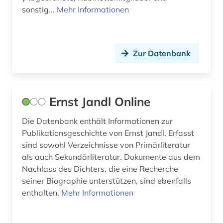
drama (1)
sonstig...
Mehr Informationen
dreißigjähriger krieg (1)
drente (1)
Zur Datenbank
dresden (1)
drittes reich (11)
Ernst Jandl Online
druck (1)
Die Datenbank enthält Informationen zur
drucker (1)
Publikationsgeschichte von Ernst Jandl. Erfasst
sind sowohl Verzeichnisse von Primärliteratur
druckgrafik (1)
als auch Sekundärliteratur. Dokumente aus dem
Nachlass des Dichters, die eine Recherche
drucktechnik (1)
seiner Biographie unterstützen, sind ebenfalls
dynastie (1)
enthalten.
Mehr Informationen
dänemark (8)