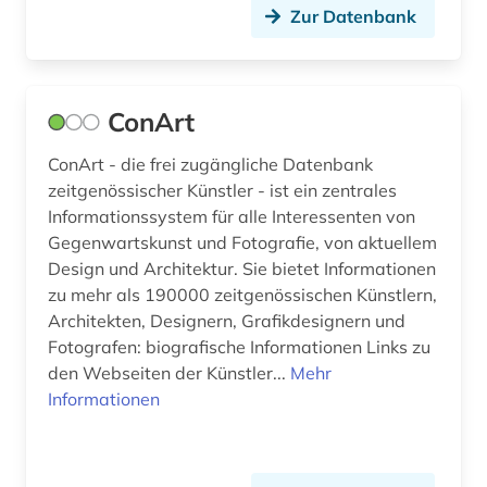
buchhändler (1)
Zur Datenbank
burkina faso (1)
business (1)
ConArt
byzantinisches reich (2)
ConArt - die frei zugängliche Datenbank
byzantinistik (1)
zeitgenössischer Künstler - ist ein zentrales
Informationssystem für alle Interessenten von
byzanz (3)
Gegenwartskunst und Fotografie, von aktuellem
Design und Architektur. Sie bietet Informationen
böhmen (2)
zu mehr als 190000 zeitgenössischen Künstlern,
böhmische länder (1)
Architekten, Designern, Grafikdesignern und
Fotografen: biografische Informationen Links zu
bühnenkünstler (1)
den Webseiten der Künstler...
Mehr
Informationen
bürger (1)
bürgerfamilie (1)