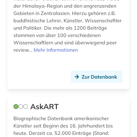
Saarland (1)
der Himalaya-Region und den angrenzenden
bildnismalerei (1)
Gebieten in Zentralasien. Hierzu gehören z.B.
Sachsen (9)
buddhistische Lehrer, Künstler, Wissenschaftler
bildverarbeitung (1)
und Politiker. Die mehr als 1200 Beiträge
Sachsen-Anhalt (4)
stammen von über 100 verschiedenen
biobibliographie (1)
Wissenschaftlern und sind überwiegend peer
Schweden (7)
biograf (1)
review...
Mehr Informationen
Schweiz (18)
biografie (99)
Serbien (3)
biografie anfänge-1970 (1)
Zur Datenbank
Slowakei (2)
biografien (1)
Slowenien (4)
biografien 1901 - 2000 (1)
AskART
Spanien (4)
biografin (1)
Biographische Datenbank amerikanischer
Suedamerika (3)
biographie (136)
Künstler seit Beginn des 16. Jahrhundert bis
Suedasien (3)
heute. Derzeit ca. 52.000 Einträge (Stand:
biographie 1750-1850 (1)