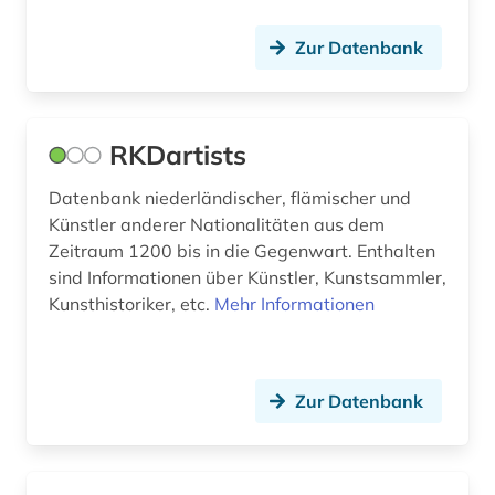
gaza [stadt] (1)
gedenken (1)
Zur Datenbank
gedenktag (1)
gefallener (2)
RKDartists
gefangener (1)
Datenbank niederländischer, flämischer und
Künstler anderer Nationalitäten aus dem
gefängnis (1)
Zeitraum 1200 bis in die Gegenwart. Enthalten
gelehrtenverzeichnis (1)
sind Informationen über Künstler, Kunstsammler,
Kunsthistoriker, etc.
Mehr Informationen
gelehrter (2)
gemälde (2)
Zur Datenbank
gender (1)
genealogie (8)