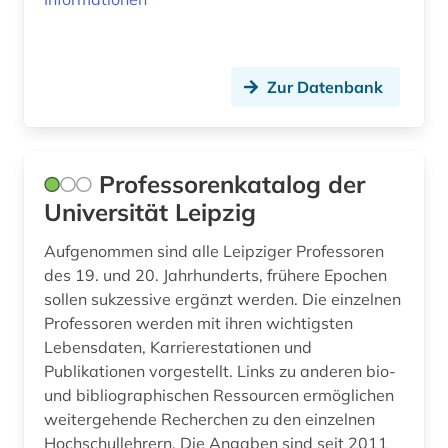
fernsehen (1)
fid darstellende kunst (1)
Zur Datenbank
film (7)
filmwissenschaft (1)
Professorenkatalog der
findbuch (1)
Universität Leipzig
finnland (5)
Aufgenommen sind alle Leipziger Professoren
des 19. und 20. Jahrhunderts, frühere Epochen
firma (1)
sollen sukzessive ergänzt werden. Die einzelnen
fische (1)
Professoren werden mit ihren wichtigsten
Lebensdaten, Karrierestationen und
flucht (2)
Publikationen vorgestellt. Links zu anderen bio-
und bibliographischen Ressourcen ermöglichen
flüchtling (1)
weitergehende Recherchen zu den einzelnen
flüchtlingspolitik (1)
Hochschullehrern. Die Angaben sind seit 2011