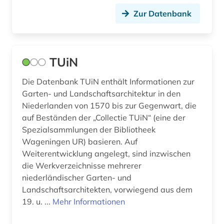
chronik (3)
Zur Datenbank
commonwealth (1)
côte divoire (1)
TUiN
datensammlung (2)
Die Datenbank TUiN enthält Informationen zur
ddr (1)
Garten- und Landschaftsarchitektur in den
Niederlanden von 1570 bis zur Gegenwart, die
dedesdorf (1)
auf Beständen der „Collectie TUiN“ (eine der
demokratie (1)
Spezialsammlungen der Bibliotheek
Wageningen UR) basieren. Auf
dendi (1)
Weiterentwicklung angelegt, sind inzwischen
die Werkverzeichnisse mehrerer
denkmal (3)
niederländischer Garten- und
deportation (2)
Landschaftsarchitekten, vorwiegend aus dem
19. u. ...
Mehr Informationen
design (1)