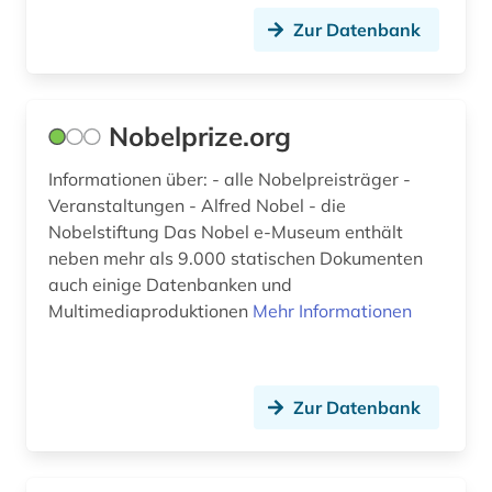
dänisch-hallische mission (1)
Zur Datenbank
edition (1)
ehemalige deutsche gebiete (1)
Nobelprize.org
einwanderer (2)
Informationen über: - alle Nobelpreisträger -
einwanderung (1)
Veranstaltungen - Alfred Nobel - die
Nobelstiftung Das Nobel e-Museum enthält
elektronische bibliothek (2)
neben mehr als 9.000 statischen Dokumenten
auch einige Datenbanken und
elektronische bildverarbeitung (1)
Multimediaproduktionen
Mehr Informationen
elektronische kunst (2)
elektronisches buch (3)
Zur Datenbank
elsfleth (1)
emigration (1)