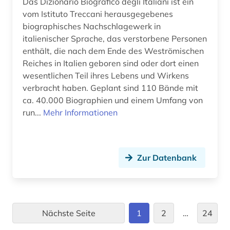
Das Dizionario Biografico degli Italiani ist ein
geschichte 1450-1950 (1)
vom Istituto Treccani herausgegebenes
geschichte 1500 - 1800 (1)
biographisches Nachschlagewerk in
italienischer Sprache, das verstorbene Personen
geschichte 1500-1800 (1)
enthält, die nach dem Ende des Weströmischen
Reiches in Italien geboren sind oder dort einen
geschichte 1574-1739 (1)
wesentlichen Teil ihres Lebens und Wirkens
verbracht haben. Geplant sind 110 Bände mit
geschichte 1620-1800 (1)
ca. 40.000 Biographien und einem Umfang von
geschichte 1621-1905 (2)
run...
Mehr Informationen
geschichte 1630-1725 (1)
geschichte 1650-1750 (1)
Zur Datenbank
geschichte 1652-1818 (1)
geschichte 1673 ff. (1)
Nächste Seite
1
2
…
24
geschichte 1685-1896 (1)