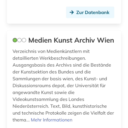
designer (2)
Zur Datenbank
designerin (1)
designfirmen (1)
deutsch (4)
Medien Kunst Archiv Wien
deutsch-deutsche grenze (1)
Verzeichnis von Medienkünstlern mit
detaillierten Werkbeschreibungen.
deutsche (1)
Ausgangsbasis des Archivs sind die Bestände
der Kunstsektion des Bundes und die
deutscher alpenverein (1)
Sammlungen der basis wien, des Kunst- und
deutscher einwanderer (1)
Diskussionsraums depot, der Universität für
angewandte Kunst sowie die
deutsches reich (1)
Videokunstsammlung des Landes
Niederösterreich. Text, Bild, kunsthistorische
deutsches reich. reichsregierung (1)
und technische Protokolle zeigen die Vielfalt der
thema...
Mehr Informationen
deutsches sprachgebiet (12)