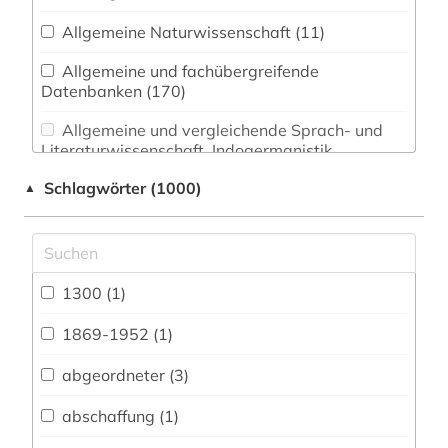
Allgemeine Naturwissenschaft (11)
Allgemeine und fachübergreifende
Datenbanken (170)
Allgemeine und vergleichende Sprach- und
Literaturwissenschaft. Indogermanistik.
Außereuropäische Sprachen und Literaturen (0)
Schlagwörter (1000)
▲
Anglistik. Amerikanistik (0)
Archäologie (0)
Architektur, Bauingenieur- und
1300 (1)
Vermessungswesen (15)
1869-1952 (1)
Biologie, Biotechnologie (7)
abgeordneter (3)
Buch- und Bibliothekswesen,
Informationswissenschaft (21)
abschaffung (1)