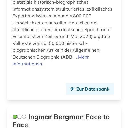
bietet als historisch-biographisches
Liechtenstein (4)
belzyze (1)
Informationssystem strukturiertes lexikalisches
Luxemburg (1)
Expertenwissen zu mehr als 800.000
benin (1)
Persönlichkeiten aus allen Bereichen des
Mecklenburg-Vorpommern (2)
öffentlichen Lebens im deutschen Sprachraum.
bergman (1)
Es umfasst zur Zeit (Stand: Mai 2020) digitale
Mittelamerika (2)
berlin (5)
Volltexte von ca. 50.000 historisch-
biographischen Artikeln der Allgemeinen
Montenegro (2)
berliner klassik (1)
Deutschen Biographie (ADB,...
Mehr
Niederlande (13)
Informationen
berliner mauer (1)
Niedersachsen (20)
berliner nationaltheater (1)
Nordamerika (1)
Zur Datenbank
berne <wesermarsch> (1)
Nordrhein-Westfalen (4)
berühmte persönlichkeit (4)
Norwegen (4)
besetzung (1)
Ingmar Bergman Face to
Oesterreich (40)
Face
bevölkerung (2)