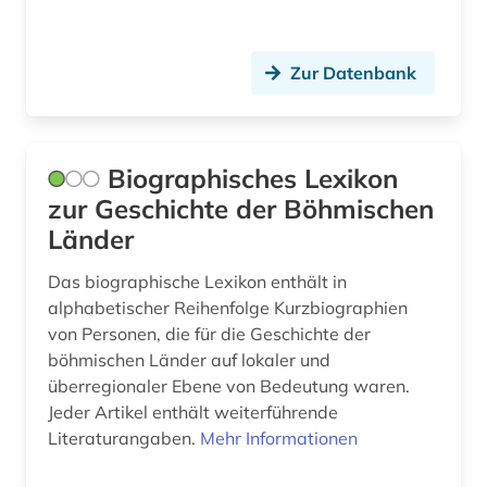
färöer (1)
Zur Datenbank
förster (1)
führungskraft (1)
Biographisches Lexikon
galloromanistik (5)
zur Geschichte der Böhmischen
gartenarchitekt (1)
Länder
gartenarchitektin (1)
Das biographische Lexikon enthält in
alphabetischer Reihenfolge Kurzbiographien
gartenbau (1)
von Personen, die für die Geschichte der
gartengestaltung (1)
böhmischen Länder auf lokaler und
überregionaler Ebene von Bedeutung waren.
gartenkunst (1)
Jeder Artikel enthält weiterführende
Literaturangaben.
Mehr Informationen
gattung (1)