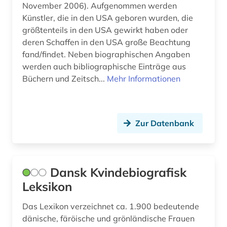
November 2006). Aufgenommen werden
Suedostasien (1)
Künstler, die in den USA geboren wurden, die
biographie 1815-1950 (1)
größtenteils in den USA gewirkt haben oder
Suedosteuropa (2)
biographie 1815-2005 (1)
deren Schaffen in den USA große Beachtung
Thueringen (2)
fand/findet. Neben biographischen Angaben
biographie. (1)
werden auch bibliographische Einträge aus
Tschechische Republik (14)
Büchern und Zeitsch...
Mehr Informationen
biographien (5)
USA (15)
biographische nachschlagewerke (1)
Ukraine (1)
biologie (2)
Zur Datenbank
Ungarn (7)
blexen (1)
bosch (1)
Dansk Kvindebiografisk
Leksikon
bosnien-herzegowina (1)
botanik (2)
Das Lexikon verzeichnet ca. 1.900 bedeutende
dänische, färöische und grönländische Frauen
brake (1)