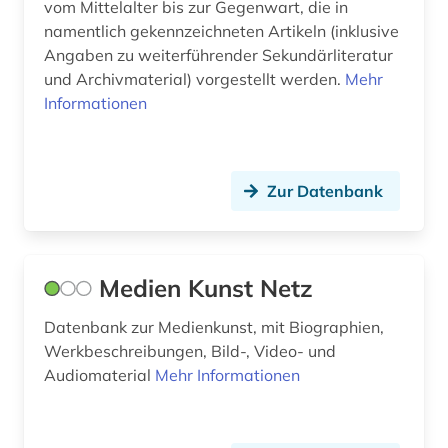
vom Mittelalter bis zur Gegenwart, die in
namentlich gekennzeichneten Artikeln (inklusive
brandenburg (2)
Angaben zu weiterführender Sekundärliteratur
und Archivmaterial) vorgestellt werden.
Mehr
braunschweig (1)
Informationen
bremen (3)
brief (2)
Zur Datenbank
briefe (1)
briefsammlung (2)
Medien Kunst Netz
brünn (1)
buchdruck (1)
Datenbank zur Medienkunst, mit Biographien,
Werkbeschreibungen, Bild-, Video- und
buchdrucker (2)
Audiomaterial
Mehr Informationen
buchhandel (2)