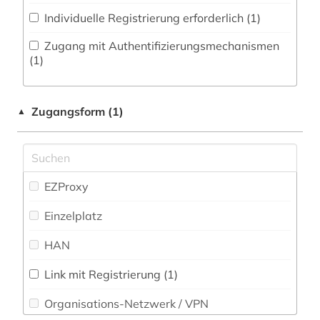
antifaschismus (1)
Individuelle Registrierung erforderlich (1)
Politologie (35)
antike (1)
Zugang mit Authentifizierungsmechanismen
Psychologie (3)
(1)
antisemitismusforschung (1)
Rechtswissenschaft (9)
aquarell (1)
Zugangsform (1)
▲
Romanistik (0)
arabisch (2)
Slavistik (0)
arabische literatur (2)
Soziologie (18)
EZProxy
arbeiterbewegung (4)
Sport (0)
Einzelplatz
architekt (4)
Technik (5)
HAN
architektin (2)
Theologie und Religionswissenschaften (0)
architektur (5)
Link mit Registrierung (1)
Werkstoffwissenschaften und
Organisations-Netzwerk / VPN
archiv (6)
Fertigungstechnik (2)