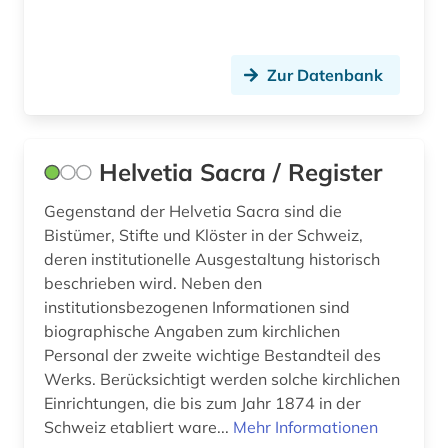
frauen (2)
Zur Datenbank
frauenbewegung (3)
frauenforschung (8)
frauengeschichte (1)
Helvetia Sacra / Register
frauenliteratur (1)
Gegenstand der Helvetia Sacra sind die
Bistümer, Stifte und Klöster in der Schweiz,
freilichtmuseum (1)
deren institutionelle Ausgestaltung historisch
beschrieben wird. Neben den
friedhof (1)
institutionsbezogenen Informationen sind
friesland (provinz) (1)
biographische Angaben zum kirchlichen
Personal der zweite wichtige Bestandteil des
fruchtbringende gesellschaft (1)
Werks. Berücksichtigt werden solche kirchlichen
Einrichtungen, die bis zum Jahr 1874 in der
frühe neuzeit (4)
Schweiz etabliert ware...
Mehr Informationen
funktionär (1)