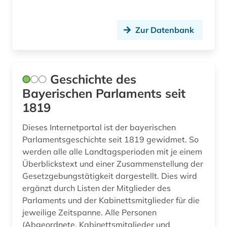
deutschland (38)
deutschland (1)
Zur Datenbank
deutschland &lt ddr &gt (1)
deutschland &lt;ddr, motiv&gt; (1)
Geschichte des
deutschland (ddr) (3)
Bayerischen Parlaments seit
1819
deutschsprachiger raum (1)
Dieses Internetportal ist der bayerischen
digital database (1)
Parlamentsgeschichte seit 1819 gewidmet. So
werden alle alle Landtagsperioden mit je einem
digital humanities (2)
Überblickstext und einer Zusammenstellung der
digitale bildverarbeitung (1)
Gesetzgebungstätigkeit dargestellt. Dies wird
ergänzt durch Listen der Mitglieder des
diskriminierung (1)
Parlaments und der Kabinettsmitglieder für die
jeweilige Zeitspanne. Alle Personen
dominikaner (1)
(Abgeordnete, Kabinettsmitglieder und