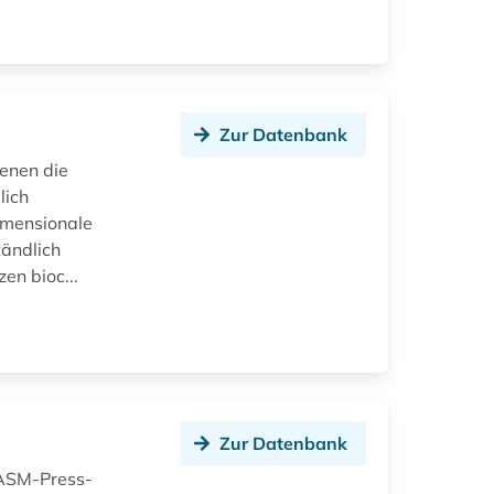
Zur Datenbank
denen die
lich
dimensionale
tändlich
en bioc...
Zur Datenbank
 ASM-Press-