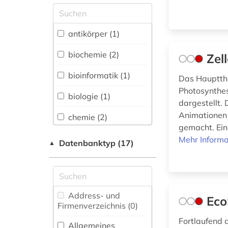
Allgemeine und
vergleichende Sprach-
und
antikörper (1)
Literaturwissenschaft.
Indogermanistik.
biochemie (2)
Zel
Außereuropäische
Sprachen und
bioinformatik (1)
Das Hauptthe
Literaturen (0)
Photosynthes
biologie (1)
Anglistik.
dargestellt.
Amerikanistik (0)
Animationen 
chemie (2)
gemacht. Ein
Archäologie (0)
chromatographie (1)
Mehr Informa
Datenbanktyp (17)
▲
Architektur,
elektrophorese (1)
Bauingenieur- und
Vermessungswesen (0)
escherichia coli (1)
Biologie,
Address- und
Eco
genetik (2)
Biotechnologie (6)
Firmenverzeichnis (0
)
Fortlaufend 
genomik (1)
Buch- und
Allgemeines