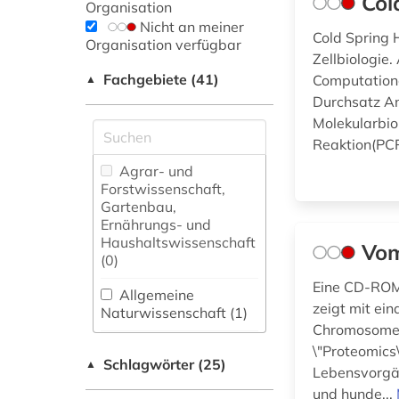
Col
Organisation
Nicht an meiner
Cold Spring 
Organisation verfügbar
Zellbiologie
Fachgebiete (41)
Computation
▲
Durchsatz A
Molekularbio
Reaktion(PCR
Agrar- und
Forstwissenschaft,
Gartenbau,
Ernährungs- und
Haushaltswissenschaft
Vom
(0)
Eine CD-ROM 
Allgemeine
zeigt mit ei
Naturwissenschaft (1)
Chromosomen 
Allgemeine und
\"Proteomics
Schlagwörter (25)
fachübergreifende
▲
Lebensvorgä
Datenbanken (1)
und hunde...