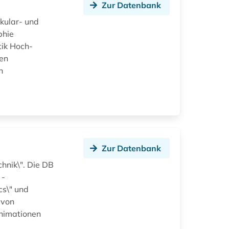
Zur Datenbank
ekular- und
phie
ik Hoch-
en
n
Zur Datenbank
hnik\". Die DB
 -
cs\" und
 von
nimationen