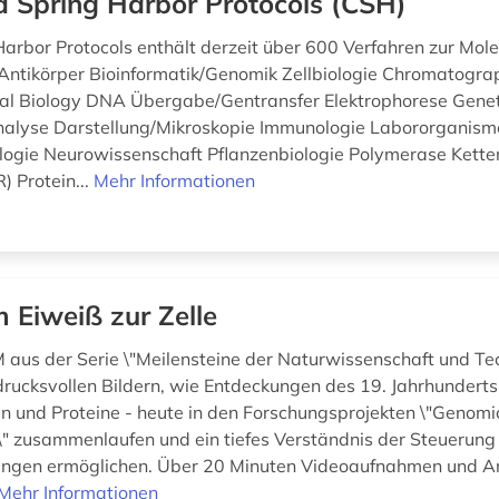
d Spring Harbor Protocols (CSH)
Harbor Protocols enthält derzeit über 600 Verfahren zur Mol
. Antikörper Bioinformatik/Genomik Zellbiologie Chromatogra
al Biology DNA Übergabe/Gentransfer Elektrophorese Genet
nalyse Darstellung/Mikroskopie Immunologie Labororganism
logie Neurowissenschaft Pflanzenbiologie Polymerase Kette
) Protein...
Mehr Informationen
 Eiweiß zur Zelle
aus der Serie \"Meilensteine der Naturwissenschaft und Tec
ndrucksvollen Bildern, wie Entdeckungen des 19. Jahrhunderts
und Proteine - heute in den Forschungsprojekten \"Genomi
\" zusammenlaufen und ein tiefes Verständnis der Steuerung
ngen ermöglichen. Über 20 Minuten Videoaufnahmen und A
Mehr Informationen