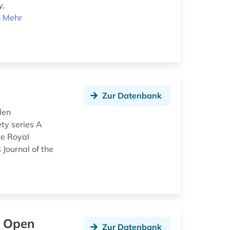
y,
.
Mehr
Zur Datenbank
den
ety series A
he Royal
 Journal of the
o Open
Zur Datenbank