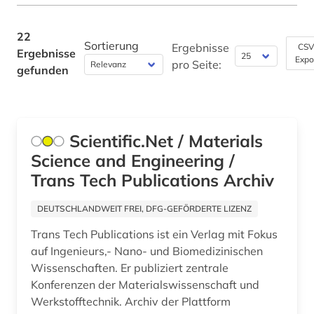
stoffeigenschaft (1)
strömungsmechanik (1)
22
Sortierung
Ergebnisse
CSV
Ergebnisse
technik (3)
Expo
pro Seite:
gefunden
technische chemie (1)
titanium (1)
Scientific.Net / Materials
tribologie (1)
Science and Engineering /
verbundwerkstoff (1)
Trans Tech Publications Archiv
verkehrstechnik (2)
DEUTSCHLANDWEIT FREI, DFG-GEFÖRDERTE LIZENZ
werkstoff (1)
Trans Tech Publications ist ein Verlag mit Fokus
auf Ingenieurs,- Nano- und Biomedizinischen
werkstoffeigenschaften (1)
Wissenschaften. Er publiziert zentrale
Konferenzen der Materialswissenschaft und
werkstoffkunde (22)
Werkstofftechnik. Archiv der Plattform