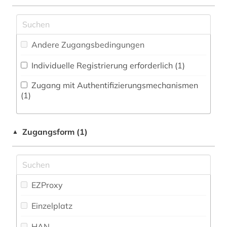
Zeitung (0
)
Pädagogik (0)
industriedesign (1)
Zeitungs-, Zeitschriftenbibliographie (0
)
Philosophie (0)
innovation (1)
Andere Zugangsbedingungen
Physik (5)
keramik (1)
Individuelle Registrierung erforderlich (1)
Politologie (0)
konferenz (1)
Zugang mit Authentifizierungsmechanismen
Psychologie (0)
(1)
legierung (1)
Rechtswissenschaft (0)
lehrbuch (1)
Zugangsform (1)
▲
Romanistik (0)
luftfahrttechnik (1)
Slavistik (0)
maschinenbau (5)
Soziologie (0)
EZProxy
material (1)
Sport (0)
Einzelplatz
materialwissenschaften (1)
Technik (5)
HAN
mechanik (1)