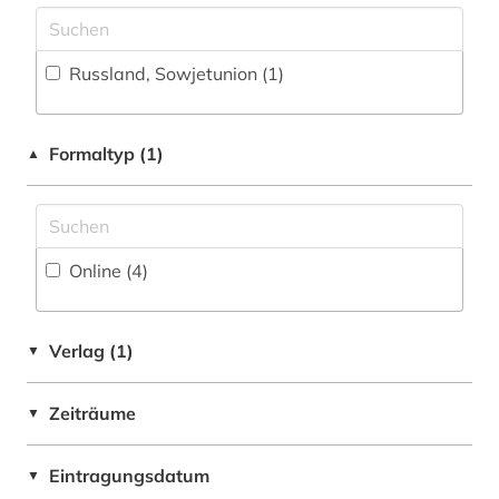
porzellan (1)
produktionstechnologie (2)
Russland, Sowjetunion (1)
pädagogik (2)
rohdaten (1)
Formaltyp (1)
▲
russland (1)
schiff (1)
Online (4
)
schiffstechnik (1)
simulation (1)
Verlag (1)
▼
spektroskopie (1)
Zeiträume
stahl (1)
▼
stahlguss (1)
Eintragungsdatum
▼