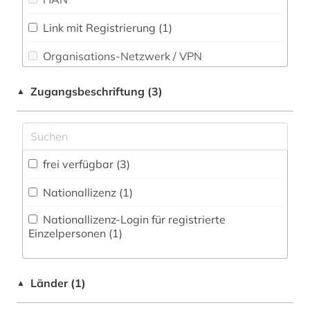
Theologie und Religionswissenschaften (0)
medizin (2)
Link mit Registrierung (1)
Werkstoffwissenschaften und
Organisations-Netzwerk / VPN
medizintechnik (1)
Fertigungstechnik (15)
Shibboleth
meerestechnik (1)
Wirtschaftswissenschaften (1)
Zugangsbeschriftung (3)
▲
Wissenschaftskunde, Forschung, Hochschul-,
Zugriff vor Ort
messtechnik (1)
Museumswesen (0)
metall (1)
frei verfügbar (3)
metallbearbeitung (1)
Nationallizenz (1)
nachrichtentechnik (1)
Nationallizenz-Login für registrierte
naturwissenschaften (2)
Einzelpersonen (1)
numerische mathematik (1)
Länder (1)
physik (3)
▲