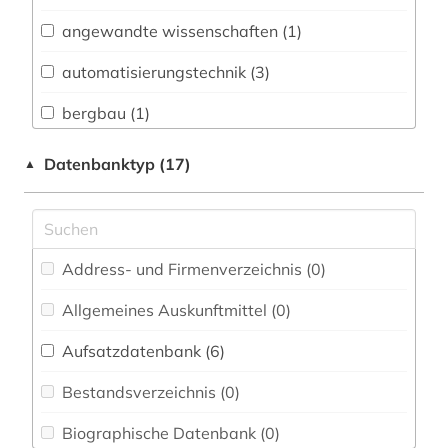
Biologie, Biotechnologie (1)
angewandte wissenschaften (1)
Buch- und Bibliothekswesen,
Informationswissenschaft (0)
automatisierungstechnik (3)
Chemie und Pharmazie (5)
bergbau (1)
Elektrotechnik, Elektronik, Nachrichtentechnik
bildung (2)
Datenbanktyp (17)
▲
(2)
biowissenschaften (1)
Energietechnik (1)
chemie (7)
Ethnologie (0)
Address- und Firmenverzeichnis (0
)
diagramm (1)
Geographie (0)
Allgemeines Auskunftmittel (0
)
elektronik (1)
Geowissenschaften (0)
Aufsatzdatenbank (6
)
elektronische zeitschrift (2)
Germanistik. Niederlandistik. Skandinavistik
(0)
Bestandsverzeichnis (0
)
elektronisches buch (2)
Geschichte (0)
Biographische Datenbank (0
)
elektrotechnik (1)