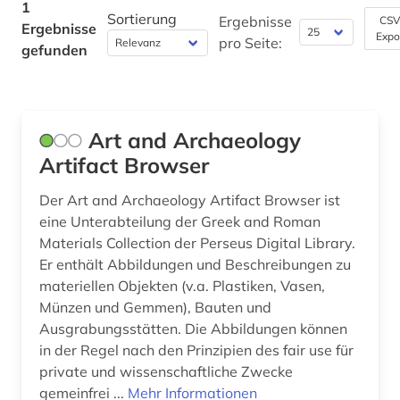
1
Sortierung
Ergebnisse
CSV
Ergebnisse
Politologie (0)
Expo
pro Seite:
gefunden
Psychologie (0)
Rechtswissenschaft (0)
Art and Archaeology
Romanistik (0)
Artifact Browser
Slavistik (0)
Der Art and Archaeology Artifact Browser ist
Soziologie (0)
eine Unterabteilung der Greek and Roman
Materials Collection der Perseus Digital Library.
Sport (0)
Er enthält Abbildungen und Beschreibungen zu
materiellen Objekten (v.a. Plastiken, Vasen,
Technik (0)
Münzen und Gemmen), Bauten und
Theologie und Religionswissenschaften (0)
Ausgrabungsstätten. Die Abbildungen können
in der Regel nach den Prinzipien des fair use für
Werkstoffwissenschaften und
private und wissenschaftliche Zwecke
Fertigungstechnik (0)
gemeinfrei ...
Mehr Informationen