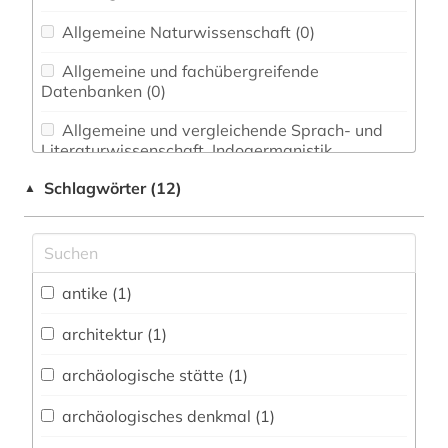
Allgemeine Naturwissenschaft (0)
Allgemeine und fachübergreifende
Datenbanken (0)
Allgemeine und vergleichende Sprach- und
Literaturwissenschaft. Indogermanistik.
Außereuropäische Sprachen und Literaturen (0)
Schlagwörter (12)
▲
Anglistik. Amerikanistik (0)
Archäologie (0)
Architektur, Bauingenieur- und
antike (1)
Vermessungswesen (0)
architektur (1)
Biologie, Biotechnologie (0)
archäologische stätte (1)
Buch- und Bibliothekswesen,
Informationswissenschaft (0)
archäologisches denkmal (1)