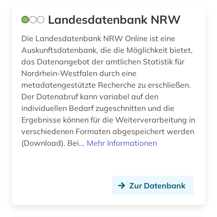
marktforschung (1)
Landesdatenbank NRW
marokko (1)
Die Landesdatenbank NRW Online ist eine
Auskunftsdatenbank, die die Möglichkeit bietet,
massenmedien (1)
das Datenangebot der amtlichen Statistik für
Nordrhein-Westfalen durch eine
mathematik (7)
metadatengestützte Recherche zu erschließen.
mathematische physik (1)
Der Datenabruf kann variabel auf den
individuellen Bedarf zugeschnitten und die
mauritius (1)
Ergebnisse können für die Weiterverarbeitung in
verschiedenen Formaten abgespeichert werden
mecklenburg-vorpommern (4)
(Download). Bei...
Mehr Informationen
medienkonsum (1)
medizin (2)
Zur Datenbank
migrant (1)
migration (8)