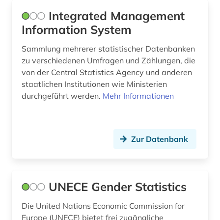
Integrated Management
mindestlohn (1)
Information System
mitgliedsstaaten (7)
Sammlung mehrerer statistischer Datenbanken
mitgliedstaaten (1)
zu verschiedenen Umfragen und Zählungen, die
von der Central Statistics Agency und anderen
mitteleuropa (3)
staatlichen Institutionen wie Ministerien
durchgeführt werden.
Mehr Informationen
mobilkommunikation (1)
monetäre statistik (1)
nachschlagewerk (1)
Zur Datenbank
naturkatastrophe (1)
naturwissenschaft (2)
UNECE Gender Statistics
naturwissenschaften (1)
Die United Nations Economic Commission for
neuseeland (1)
Europe (UNECE) bietet frei zugängliche