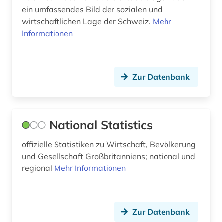
schleswig-holstein (1)
ein umfassendes Bild der sozialen und
wirtschaftlichen Lage der Schweiz.
Mehr
schulden (1)
Informationen
schweiz (4)
sitc (3)
Zur Datenbank
slowakei (1)
social media (1)
National Statistics
sozialausgabe (2)
offizielle Statistiken zu Wirtschaft, Bevölkerung
sozialausgaben (1)
und Gesellschaft Großbritanniens; national und
soziale sicherheit (1)
regional
Mehr Informationen
soziale situation (1)
sozialer indikator (2)
Zur Datenbank