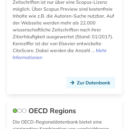
Zeitschriften ist nur über eine Scopus-Lizenz
gesellschaft (3)
möglich. Über Scopus Preview sind kostenfreie
gesellschaftswissenschaften (1)
Inhalte wie z.B. die Autoren-Suche nutzbar. Auf
der Webseite werden mehr als 22.000
gesundheit (6)
wissenschaftliche Zeitschriften nach ihrer
Zitierhäufigkeit ausgewertet (Stand: 01/2017).
gesundheitsberichterstattung (1)
Kennziffer ist der von Elsevier entwickelte
gesundheitsindikator (2)
CiteScore. Dabei werden die Anzahl ...
Mehr
Informationen
gesundheitswesen (5)
gewerblicher rechtsschutz (1)
Zur Datenbank
globalisierung (6)
grafik (1)
graphische darstellung (1)
OECD Regions
griechenland (1)
Die OECD-Regionaldatenbank bietet eine
einzigartige Kombination von vergleichbaren