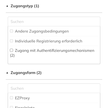
Zeitung (0
)
Pädagogik (10)
Zugangstyp (1)
▲
asyl (1)
Zeitungs-, Zeitschriftenbibliographie (0
)
Philosophie (0)
atlas (2)
Physik (4)
ausgabe (1)
Andere Zugangsbedingungen
Politologie (52)
ausland (1)
Individuelle Registrierung erforderlich
Psychologie (3)
auslandsinvestition (2)
Zugang mit Authentifizierungsmechanismen
Rechtswissenschaft (9)
(2)
auslandsschulden (3)
Romanistik (0)
ausländische direktinvestitionen (2)
Zugangsform (2)
▲
Slavistik (0)
australien (1)
Soziologie (75)
außenhandel (6)
Sport (0)
EZProxy
außenhandelsstatistik (2)
Technik (7)
Einzelplatz
außenwirtschaft (1)