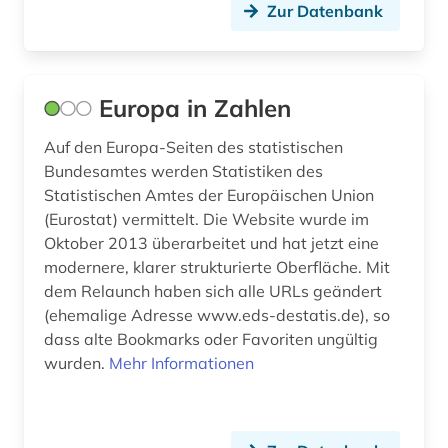
Zur Datenbank
einkommen (4)
elektrizität (1)
Europa in Zahlen
elektrizitätserzeugung (1)
Auf den Europa-Seiten des statistischen
elektronische zeitschrift (1)
Bundesamtes werden Statistiken des
Statistischen Amtes der Europäischen Union
elektronisches buch (8)
(Eurostat) vermittelt. Die Website wurde im
emission (1)
Oktober 2013 überarbeitet und hat jetzt eine
modernere, klarer strukturierte Oberfläche. Mit
energie (8)
dem Relaunch haben sich alle URLs geändert
(ehemalige Adresse www.eds-destatis.de), so
energieeffizienz (1)
dass alte Bookmarks oder Favoriten ungültig
energiemarkt (1)
wurden.
Mehr Informationen
energieverbrauch (1)
entwicklung (8)