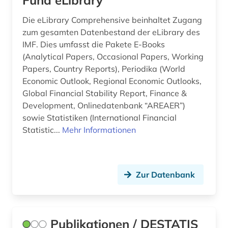
Fund eLibrary
institution (1)
Die eLibrary Comprehensive beinhaltet Zugang
zum gesamten Datenbestand der eLibrary des
international energy agency (3)
IMF. Dies umfasst die Pakete E-Books
(Analytical Papers, Occasional Papers, Working
internationale agentur für erneuerbare
Papers, Country Reports), Periodika (World
energien (1)
Economic Outlook, Regional Economic Outlooks,
internationale kooperation (2)
Global Financial Stability Report, Finance &
Development, Onlinedatenbank “AREAER”)
internationale organisation (1)
sowie Statistiken (International Financial
Statistic...
Mehr Informationen
internationale politik (1)
internationaler kreditmarkt (3)
internationaler vergleich (2)
Zur Datenbank
internationaler währungsfonds (1)
internationales währungssystem (1)
Publikationen / DESTATIS