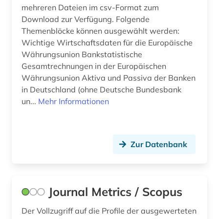
gebrauchsmuster (1)
mehreren Dateien im csv-Format zum
Download zur Verfügung. Folgende
geburt (1)
Themenblöcke können ausgewählt werden:
Wichtige Wirtschaftsdaten für die Europäische
gemeinde (1)
Währungsunion Bankstatistische
gemeinschaft unabhängiger staaten (1)
Gesamtrechnungen in der Europäischen
Währungsunion Aktiva und Passiva der Banken
geographie (2)
in Deutschland (ohne Deutsche Bundesbank
un...
Mehr Informationen
geometrie (1)
geowissenschaften (2)
geschichte (4)
Zur Datenbank
geschichte 1948 - 1997 (1)
geschichte 1960 - 1997 (1)
Journal Metrics / Scopus
geschlechterforschung (3)
Der Vollzugriff auf die Profile der ausgewerteten