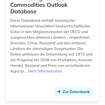
Commodities Outlook
lexikon (1)
Database
lohn (4)
Diese Datenbank enthält statistische
länder (1)
Informationen hinsichtlich landwirtschaftlicher
Güter in den Mitgliedsstaaten der OECD und
ländervergleich (1)
ausgesuchten anderen Ländern - Argentinien,
Brasilien, China, Russland und den anderen
mainfranken (2)
Ländern der ehemaligen Sowjetunion. Die
makroökonomie (1)
Daten umfassen die Entwicklung seit 1970 und
die Prognose bis 2008 von Produktion, Konsum,
malta (1)
Handel, Bestand und Preis von verschiedenen
Agrarpr...
Mehr Informationen
marke (1)
marktanalyse (2)
Zur Datenbank
marktanteil (1)
marktdaten (2)