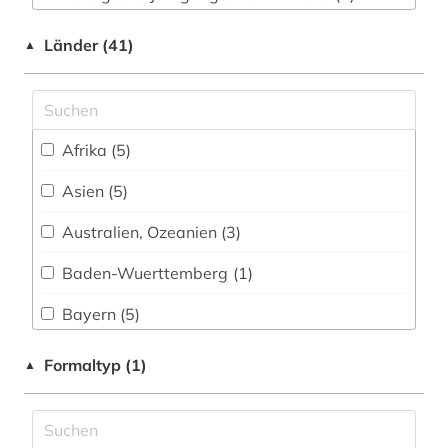
betriebsdaten (2)
Verfügbarer Jahrgang: 2012 (1)
betriebssystem (1)
Länder (41)
▲
frei verfügbar (13)
betriebswirtschaftslehre (1)
bevölkerung (3)
Afrika (5)
bevölkerungsforschung (1)
Asien (5)
bevölkerungsstatistik (3)
Australien, Ozeanien (3)
bibliothek (1)
Baden-Wuerttemberg (1)
bilanzen (1)
Bayern (5)
bildung (7)
Belgien (1)
Formaltyp (1)
▲
bildungsinstitutionen (1)
Brandenburg (1)
bildungspolitik (2)
China (1)