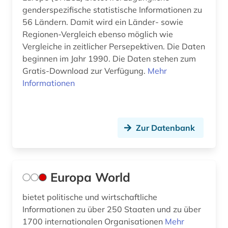
genderspezifische statistische Informationen zu
niedersachsen (3)
56 Ländern. Damit wird ein Länder- sowie
Regionen-Vergleich ebenso möglich wie
nordirland (1)
Vergleiche in zeitlicher Persepektiven. Die Daten
beginnen im Jahr 1990. Die Daten stehen zum
nordirland. statistics and research agency (1)
Gratis-Download zur Verfügung.
Mehr
nordrhein-westfalen (3)
Informationen
notenbank (1)
nürnberg (1)
Zur Datenbank
oecd (51)
oecd-land (2)
Europa World
oecd-staaten (2)
bietet politische und wirtschaftliche
online-publikation (1)
Informationen zu über 250 Staaten und zu über
1700 internationalen Organisationen
Mehr
open data (3)