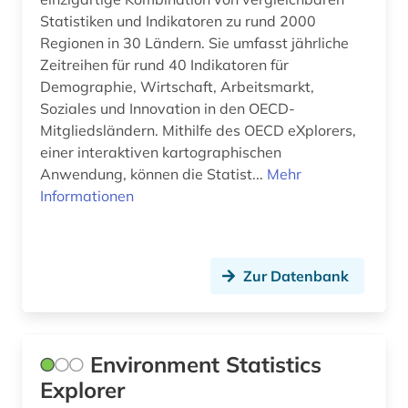
großbritannien (2)
Statistiken und Indikatoren zu rund 2000
Regionen in 30 Ländern. Sie umfasst jährliche
grundsicherung für arbeitsuchende (1)
Zeitreihen für rund 40 Indikatoren für
gus (1)
Demographie, Wirtschaft, Arbeitsmarkt,
Soziales und Innovation in den OECD-
handbuch (1)
Mitgliedsländern. Mithilfe des OECD eXplorers,
einer interaktiven kartographischen
handel (16)
Anwendung, können die Statist...
Mehr
Informationen
harmonisiertes system zur bezeichnung und
codierung der waren (1)
hessen (1)
Zur Datenbank
historische statistik (1)
hochschule (2)
Environment Statistics
homologie (1)
Explorer
homotopie (1)