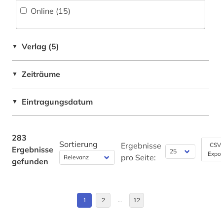
bildungssystem (3)
Online (15
)
Deutschland (24)
bildungswesen (1)
Estland (1)
biografie (1)
Verlag (5)
▼
Europa (12)
biographie (1)
Zeiträume
▼
Frankreich (3)
biologie (2)
Griechenland (1)
Eintragungsdatum
▼
biomedizin (2)
Großbritannien (4)
blume (1)
Irland (1)
283
Sortierung
brancheninformation (1)
Ergebnisse
CSV
Ergebnisse
Expo
Italien (2)
pro Seite:
gefunden
brandenburg (2)
Japan (3)
browser (1)
Kanada (2)
1
2
…
12
bruttoinlandsprodukt (1)
Malta (1)