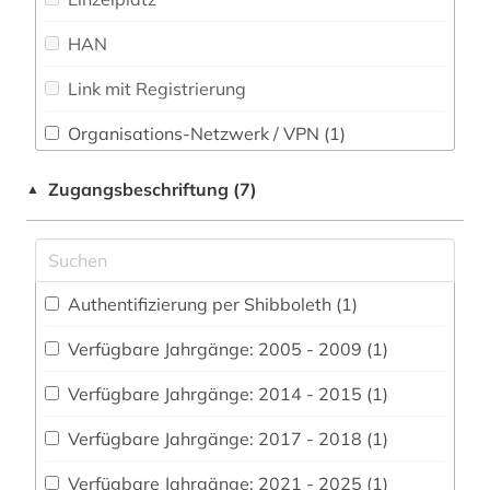
Theologie und Religionswissenschaften (0)
HAN
baden-württemberg (3)
Werkstoffwissenschaften und
Link mit Registrierung
bank (1)
Fertigungstechnik (5)
bankenstatistik (2)
Wirtschaftswissenschaften (223)
Organisations-Netzwerk / VPN (1)
Wissenschaftskunde, Forschung, Hochschul-,
Shibboleth (1)
bankwesen (1)
Zugangsbeschriftung (7)
▲
Museumswesen (1)
Zugriff vor Ort
bayern (6)
behörde (1)
Authentifizierung per Shibboleth (1)
belgien (1)
Verfügbare Jahrgänge: 2005 - 2009 (1)
berlin (1)
Verfügbare Jahrgänge: 2014 - 2015 (1)
beschäftigung (4)
Verfügbare Jahrgänge: 2017 - 2018 (1)
betriebliches informationssystem (1)
Verfügbare Jahrgänge: 2021 - 2025 (1)