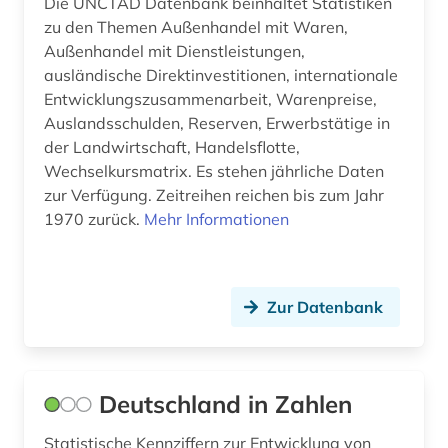
filmindustrie (1)
Die UNCTAD Datenbank beinhaltet Statistiken
zu den Themen Außenhandel mit Waren,
finanzdaten (2)
Außenhandel mit Dienstleistungen,
ausländische Direktinvestitionen, internationale
finanzen (1)
Entwicklungszusammenarbeit, Warenpreise,
Auslandsschulden, Reserven, Erwerbstätige in
finanzinformation (1)
der Landwirtschaft, Handelsflotte,
finanzinformationssystem (1)
Wechselkursmatrix. Es stehen jährliche Daten
zur Verfügung. Zeitreihen reichen bis zum Jahr
finanzmarkt (1)
1970 zurück.
Mehr Informationen
finanzmarktanalyse (1)
finanzstatistik (3)
Zur Datenbank
finanzwirtschaft (6)
firma (1)
Deutschland in Zahlen
firmeninformation (1)
Statistische Kennziffern zur Entwicklung von