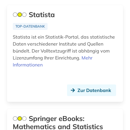
budget (1)
Mecklenburg-Vorpommern (4)
Statista
bundesbank (1)
Mittelamerika (1)
chemie (8)
TOP-DATENBANK
Niederlande (1)
Statista ist ein Statistik-Portal, das statistische
chemometrie (1)
Daten verschiedener Institute und Quellen
Niedersachsen (2)
china (1)
bündelt. Der Volltextzugriff ist abhängig vom
Nordamerika (1)
Lizenzumfang Ihrer Einrichtung.
Mehr
daten (3)
Informationen
Nordrhein-Westfalen (3)
datenanalyse (2)
Oesterreich (6)
datensammlung (5)
Zur Datenbank
Ostasien (1)
datensatz (1)
Osteuropa (2)
demographie (12)
Ostmitteleuropa (1)
Springer eBooks:
deutsche bundesbank (1)
Mathematics and Statistics
Russland, Sowjetunion (1)