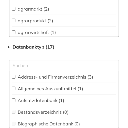
Biologie, Biotechnologie (7)
agrarmarkt (2)
Buch- und Bibliothekswesen,
Informationswissenschaft (2)
agrarprodukt (2)
Chemie und Pharmazie (7)
agrarwirtchaft (1)
Elektrotechnik, Elektronik, Nachrichtentechnik
agrarwirtschaft (1)
Datenbanktyp (17)
▲
(4)
aktienanalyse (1)
Energietechnik (23)
algebra (1)
Ethnologie (0)
Address- und Firmenverzeichnis (3
)
amtliche informationen (1)
Geographie (1)
Allgemeines Auskunftmittel (1
)
amtliche statistik (2)
Geowissenschaften (5)
Aufsatzdatenbank (1
)
analysis (1)
Germanistik. Niederlandistik. Skandinavistik
(0)
Bestandsverzeichnis (0
)
analytische chemie (1)
Geschichte (4)
Biographische Datenbank (0
)
anlage (1)