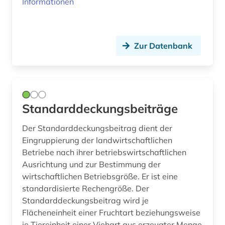
Informationen
postmarkt (1)
postsektor (1)
Zur Datenbank
preisstatistik (1)
privatwirtschaft (1)
produktion (3)
Standarddeckungsbeiträge
produktivität (1)
Der Standarddeckungsbeitrag dient der
Eingruppierung der landwirtschaftlichen
produzierendes gewerbe (1)
Betriebe nach ihrer betriebswirtschaftlichen
Ausrichtung und zur Bestimmung der
public health (1)
wirtschaftlichen Betriebsgröße. Er ist eine
raumentwicklung (1)
standardisierte Rechengröße. Der
Standarddeckungsbeitrag wird je
reaktorunfall (1)
Flächeneinheit einer Fruchtart beziehungsweise
je Tiereinheit einer Viehart aus erzeugter Menge