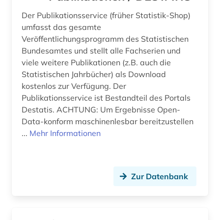
investition (2)
Der Publikationsservice (früher Statistik-Shop)
umfasst das gesamte
investment-firma (1)
Veröffentlichungsprogramm des Statistischen
iran (1)
Bundesamtes und stellt alle Fachserien und
viele weitere Publikationen (z.B. auch die
irland (1)
Statistischen Jahrbücher) als Download
kostenlos zur Verfügung. Der
israel (1)
Publikationsservice ist Bestandteil des Portals
italien (1)
Destatis. ACHTUNG: Um Ergebnisse Open-
Data-konform maschinenlesbar bereitzustellen
jahrbuch (5)
...
Mehr Informationen
japan (2)
jordanien (1)
Zur Datenbank
kanada (1)
kapitalmarkt (1)