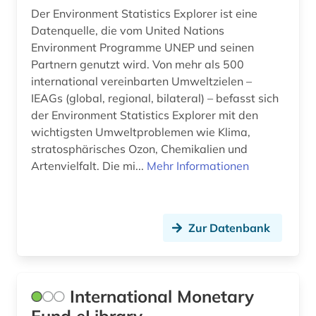
Der Environment Statistics Explorer ist eine
iea (1)
Datenquelle, die vom United Nations
Environment Programme UNEP und seinen
ikt-sektor (1)
Partnern genutzt wird. Von mehr als 500
international vereinbarten Umweltzielen –
impact factors (1)
IEAGs (global, regional, bilateral) – befasst sich
impact faktoren (4)
der Environment Statistics Explorer mit den
wichtigsten Umweltproblemen wie Klima,
impactfaktor (1)
stratosphärisches Ozon, Chemikalien und
Artenvielfalt. Die mi...
Mehr Informationen
import (7)
indien (3)
indikator (4)
Zur Datenbank
industrie (5)
industriestaaten (1)
International Monetary
infrastruktur (1)