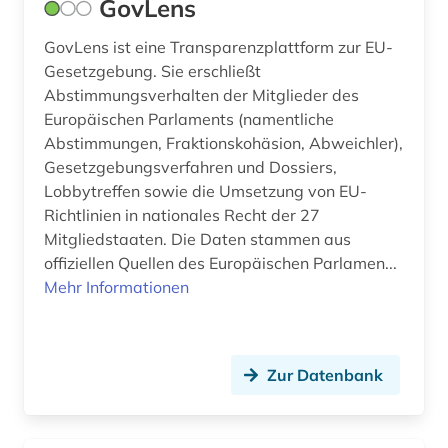
GovLens
kapitalproduktivität (1)
GovLens ist eine Transparenzplattform zur EU-
karibik (1)
Gesetzgebung. Sie erschließt
Abstimmungsverhalten der Mitglieder des
karte (2)
Europäischen Parlaments (namentliche
kaufkraftparität (1)
Abstimmungen, Fraktionskohäsion, Abweichler),
Gesetzgebungsverfahren und Dossiers,
kennzahl (2)
Lobbytreffen sowie die Umsetzung von EU-
Richtlinien in nationales Recht der 27
kennzahlen (2)
Mitgliedstaaten. Die Daten stammen aus
offiziellen Quellen des Europäischen Parlamen...
kino (1)
Mehr Informationen
klimawandel (1)
kohle (2)
Zur Datenbank
kohlenstoffdioxid (1)
kreditwesen (1)