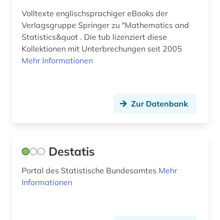
deutschland (18)
Volltexte englischsprachiger eBooks der
Sachsen (2)
deutschland (bundesrepublik). statistisches
Verlagsgruppe Springer zu "Mathematics and
bundesamt (1)
Statistics&quot . Die tub lizenziert diese
Schweiz (5)
Kollektionen mit Unterbrechungen seit 2005
deutschsprachige gemeinschaft belgien (1)
Slowakei (1)
Mehr Informationen
diagramm (1)
Spanien (1)
dienstleistung (6)
Suedamerika (1)
Zur Datenbank
dienstleistungsgewerbe (1)
Suedostasien (1)
dienstleistungssektor (1)
Suedosteuropa (1)
Destatis
digitalisierung (1)
Tschechische Republik (2)
Portal des Statistische Bundesamtes
Mehr
direktinvestition (1)
Tuerkei (1)
Informationen
düngemittel (1)
USA (4)
e-book (2)
Zypern (1)