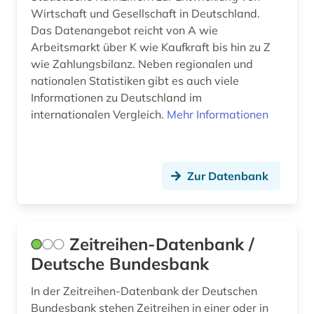
fischerei (1)
Wirtschaft und Gesellschaft in Deutschland.
Das Datenangebot reicht von A wie
forschung (2)
Arbeitsmarkt über K wie Kaufkraft bis hin zu Z
forschungsdaten (1)
wie Zahlungsbilanz. Neben regionalen und
nationalen Statistiken gibt es auch viele
forschungsdatenzentrum (1)
Informationen zu Deutschland im
internationalen Vergleich.
Mehr Informationen
forstwirtschaft (1)
fortschrittsbericht (1)
frankreich (1)
Zur Datenbank
förderung (1)
gartenbau (1)
Zeitreihen-Datenbank /
Deutsche Bundesbank
gas (1)
gebietsänderung (1)
In der Zeitreihen-Datenbank der Deutschen
Bundesbank stehen Zeitreihen in einer oder in