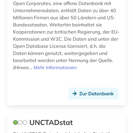
Open Corporates, eine offene Datenbank mit
Unternehmensdaten, enthält Daten zu über 40
europa (6)
Millionen Firmen aus über 50 Ländern und US-
europäische union (9)
Bundesstaaten. Weiterhin beinhaltet sie
Kooperationen zur britischen Regierung, der EU-
europäische zentralbank (1)
Kommission und W3C. Die Daten sind unter der
Open Database License lizensiert, d.h. die
europäisches parlament (1)
Daten können genutzt, weitergegeben und
evaluation (5)
bearbeitet werden unter Nennung der Quelle.
(Hinwe...
Mehr Informationen
export (8)
fachbegriffe (1)
Zur Datenbank
fachhochschule (1)
factbook (1)
film (1)
UNCTADstat