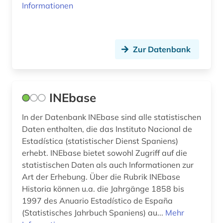
Informationen
osteuropa (3)
patent (3)
Zur Datenbank
patente (1)
pestizide (1)
INEbase
pflanze (1)
In der Datenbank INEbase sind alle statistischen
pharmazie (4)
Daten enthalten, die das Instituto Nacional de
Estadística (statistischer Dienst Spaniens)
philippinen (1)
erhebt. INEbase bietet sowohl Zugriff auf die
physik (2)
statistischen Daten als auch Informationen zur
Art der Erhebung. Über die Rubrik INEbase
pisa (2)
Historia können u.a. die Jahrgänge 1858 bis
1997 des Anuario Estadístico de España
politik (2)
(Statistisches Jahrbuch Spaniens) au...
Mehr
politikwissenschaft (1)