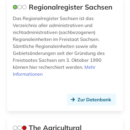
Regionalregister Sachsen
kultur (2)
Das Regionalregister Sachsen ist das
land (1)
Verzeichnis aller administrativen und
landeskunde (3)
nichtadministrativen (sachbezogenen)
Regionaleinheiten im Freistaat Sachsen.
landkreis (1)
Sämtliche Regionaleinheiten sowie alle
Gebietsänderungen seit der Gründung des
landwirtschaft (9)
Freistaates Sachsen am 3. Oktober 1990
landwirtschaftliche maschine (1)
können hier recherchiert werden.
Mehr
Informationen
landwirtschaftsstatistik (1)
lateinamerika (1)
Zur Datenbank
lebensmittel (2)
lebensmittelproduktion (1)
leistungsbewertung (1)
The Agricultural