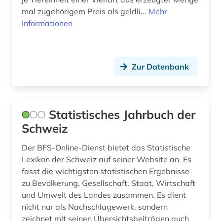
regierung (1)
mal zugehörigem Preis als geldli...
Mehr
region (1)
Informationen
regionalregister (1)
regionalstatistik (1)
Zur Datenbank
rentabilität (1)
repository (1)
Statistisches Jahrbuch der
ressourcentransfer (1)
Schweiz
risikoanalyse (1)
Der BFS-Online-Dienst bietet das Statistische
Lexikon der Schweiz auf seiner Website an. Es
risikobewertung (1)
fasst die wichtigsten statistischen Ergebnisse
zu Bevölkerung, Gesellschaft, Staat, Wirtschaft
russland (2)
und Umwelt des Landes zusammen. Es dient
sachsen (2)
nicht nur als Nachschlagewerk, sondern
zeichnet mit seinen Übersichtsbeiträgen auch