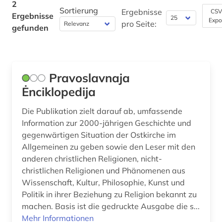
2
Sortierung
Ergebnisse
CSV
Ergebnisse
Politologie (0)
Expo
pro Seite:
gefunden
Psychologie (0)
Rechtswissenschaft (0)
Pravoslavnaja
Romanistik (0)
Ėnciklopedija
Slavistik (0)
Die Publikation zielt darauf ab, umfassende
Soziologie (0)
Information zur 2000-jährigen Geschichte und
gegenwärtigen Situation der Ostkirche im
Sport (0)
Allgemeinen zu geben sowie den Leser mit den
anderen christlichen Religionen, nicht-
Technik (0)
christlichen Religionen und Phänomenen aus
Theologie und Religionswissenschaften (0)
Wissenschaft, Kultur, Philosophie, Kunst und
Politik in ihrer Beziehung zu Religion bekannt zu
Werkstoffwissenschaften und
machen. Basis ist die gedruckte Ausgabe die s...
Fertigungstechnik (0)
Mehr Informationen