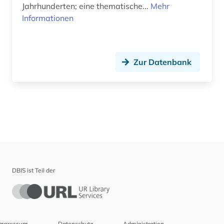
Jahrhunderten; eine thematische...
Mehr
Informationen
Zur Datenbank
DBIS ist Teil der
Impressum
Datenschutz
Administration