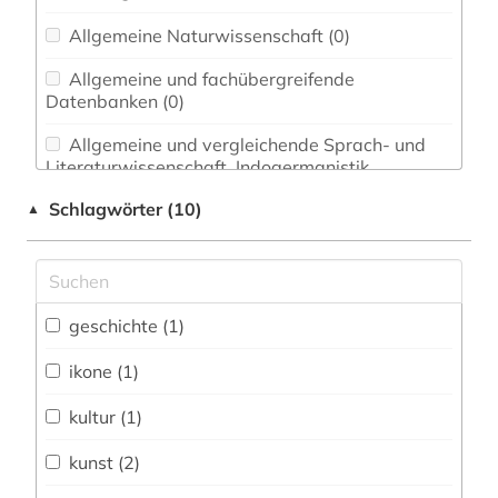
Allgemeine Naturwissenschaft (0)
Allgemeine und fachübergreifende
Datenbanken (0)
Allgemeine und vergleichende Sprach- und
Literaturwissenschaft. Indogermanistik.
Außereuropäische Sprachen und Literaturen (0)
Schlagwörter (10)
▲
Anglistik. Amerikanistik (0)
Archäologie (0)
Architektur, Bauingenieur- und
geschichte (1)
Vermessungswesen (0)
ikone (1)
Biologie, Biotechnologie (0)
kultur (1)
Buch- und Bibliothekswesen,
Informationswissenschaft (0)
kunst (2)