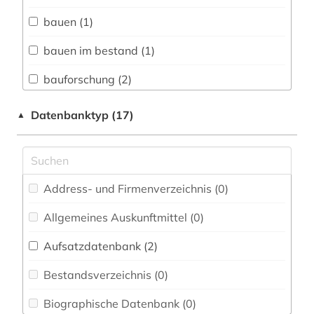
Biologie, Biotechnologie (0)
bauen (1)
Buch- und Bibliothekswesen,
Informationswissenschaft (0)
bauen im bestand (1)
Chemie und Pharmazie (0)
bauforschung (2)
Elektrotechnik, Elektronik, Nachrichtentechnik
baukonstruktion (2)
Datenbanktyp (17)
▲
(0)
bauphysik (1)
Energietechnik (0)
bauplanungsrecht (1)
Ethnologie (0)
Address- und Firmenverzeichnis (0
)
baurecht (3)
Geographie (1)
Allgemeines Auskunftmittel (0
)
bauschaden (1)
Geowissenschaften (3)
Aufsatzdatenbank (2
)
baustoff (1)
Germanistik. Niederlandistik. Skandinavistik
(0)
Bestandsverzeichnis (0
)
bautechnik (2)
Geschichte (0)
Biographische Datenbank (0
)
bauwesen (3)