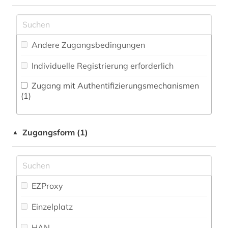
Zeitung (0
)
Pädagogik (0)
karten (2)
Zeitungs-, Zeitschriftenbibliographie (0
)
Philosophie (0)
küste (1)
Andere Zugangsbedingungen
Physik (0)
küstengebiet (1)
Individuelle Registrierung erforderlich
Politologie (1)
küstenmeer (1)
Zugang mit Authentifizierungsmechanismen
Psychologie (0)
(1)
küstenschutz (1)
Rechtswissenschaft (1)
landesplanung (2)
Zugangsform (1)
▲
Romanistik (0)
landschaftsplanung (2)
Slavistik (0)
meereskunde (1)
Soziologie (2)
EZProxy
oecd (1)
Sport (0)
Einzelplatz
offshore-technik (1)
Technik (2)
HAN
planen (1)