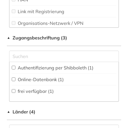
Theologie und Religionswissenschaften (0)
Link mit Registrierung
planung (1)
Werkstoffwissenschaften und
Organisations-Netzwerk / VPN
Fertigungstechnik (0)
raumbezogene daten (2)
Shibboleth (1)
raumentwicklung (1)
Wirtschaftswissenschaften (3)
Zugangsbeschriftung (3)
▲
Wissenschaftskunde, Forschung, Hochschul-,
Zugriff vor Ort
raumforschung (2)
Museumswesen (0)
raumordnung (12)
Authentifizierung per Shibboleth (1)
region (1)
Online-Datenbank (1)
regionale geographie (1)
frei verfügbar (1)
regionalentwicklung (2)
rheinland-pfalz (1)
Länder (4)
▲
schifffahrt (1)