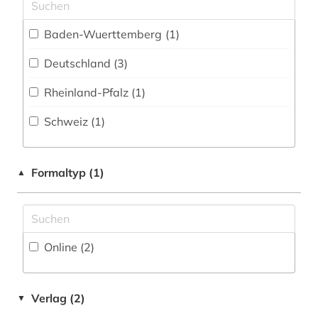
schweiz (1)
stadtentwicklung (1)
Baden-Wuerttemberg (1)
stadtplanung (1)
Deutschland (3)
städtebau (5)
Rheinland-Pfalz (1)
technische gebäudeausrüstung (2)
Schweiz (1)
territorialgewässer (1)
Formaltyp (1)
▲
umwelt (1)
umweltrecht (1)
umweltschutz (1)
Online (2
)
wohnungswesen (3)
Verlag (2)
▼