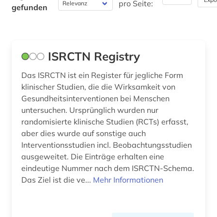
pro Seite:
gefunden
Politologie (0)
Psychologie (0)
ISRCTN Registry
Rechtswissenschaft (0)
Das ISRCTN ist ein Register für jegliche Form
Romanistik (0)
klinischer Studien, die die Wirksamkeit von
Slavistik (0)
Gesundheitsinterventionen bei Menschen
untersuchen. Ursprünglich wurden nur
Soziologie (0)
randomisierte klinische Studien (RCTs) erfasst,
aber dies wurde auf sonstige auch
Sport (0)
Interventionsstudien incl. Beobachtungsstudien
ausgeweitet. Die Einträge erhalten eine
Technik (0)
eindeutige Nummer nach dem ISRCTN-Schema.
Theologie und Religionswissenschaften (0)
Das Ziel ist die ve...
Mehr Informationen
Werkstoffwissenschaften und
Fertigungstechnik (0)