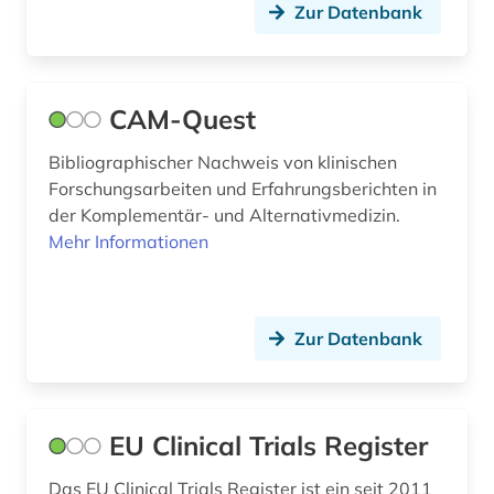
Zur Datenbank
Wirtschaftswissenschaften (0)
Wissenschaftskunde, Forschung, Hochschul-,
Museumswesen (0)
CAM-Quest
Bibliographischer Nachweis von klinischen
Forschungsarbeiten und Erfahrungsberichten in
der Komplementär- und Alternativmedizin.
Mehr Informationen
Zur Datenbank
EU Clinical Trials Register
Das EU Clinical Trials Register ist ein seit 2011