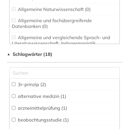
Allgemeine Naturwissenschaft (0)
Allgemeine und fachübergreifende
Datenbanken (0)
Allgemeine und vergleichende Sprach- und
Literaturwissenschaft. Indogermanistik.
Außereuropäische Sprachen und Literaturen (0)
Schlagwörter (18)
▲
Anglistik. Amerikanistik (0)
Archäologie (0)
Architektur, Bauingenieur- und
3r-prinzip (2)
Vermessungswesen (0)
alternative medizin (1)
Biologie, Biotechnologie (2)
arzneimittelprüfung (1)
Buch- und Bibliothekswesen,
Informationswissenschaft (0)
beobachtungsstudie (1)