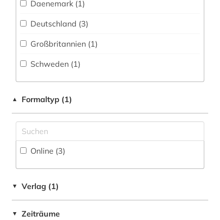
metalle (1)
Daenemark (1)
mineral (1)
Deutschland (3)
nachhaltige entwicklung (1)
Großbritannien (1)
neuigkeiten (1)
Schweden (1)
nichtmetalle (1)
Formaltyp (1)
▲
oecd (4)
produktinformation (1)
risiko (1)
Online (3
)
schweden (1)
sozialwissenschaften (1)
Verlag (1)
▼
statistik (5)
Zeiträume
▼