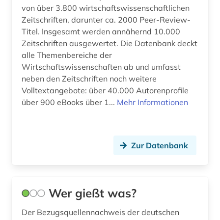
wirtschaft (4)
von über 3.800 wirtschaftswissenschaftlichen
Zeitschriften, darunter ca. 2000 Peer-Review-
wirtschaftsinformation (8)
Titel. Insgesamt werden annähernd 10.000
Zeitschriften ausgewertet. Die Datenbank deckt
wirtschaftswissenschaften (8)
alle Themenbereiche der
wohnen (1)
Wirtschaftswissenschaften ab und umfasst
neben den Zeitschriften noch weitere
wörterbuch (1)
Volltextangebote: über 40.000 Autorenprofile
über 900 eBooks über 1...
Mehr Informationen
zeitschrift (1)
zeitung (1)
Zur Datenbank
Wer gießt was?
Der Bezugsquellennachweis der deutschen