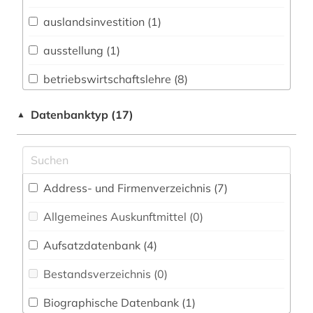
Biologie, Biotechnologie (1)
auslandsinvestition (1)
Buch- und Bibliothekswesen,
Informationswissenschaft (1)
ausstellung (1)
Chemie und Pharmazie (1)
betriebswirtschaftslehre (8)
Elektrotechnik, Elektronik, Nachrichtentechnik
bibliografie (1)
Datenbanktyp (17)
▲
(3)
branchen (1)
Energietechnik (3)
branchenberichte (1)
Ethnologie (0)
Address- und Firmenverzeichnis (7
)
chemie (3)
Geographie (0)
Allgemeines Auskunftmittel (0
)
deutsch (1)
Geowissenschaften (1)
Aufsatzdatenbank (4
)
deutschland (2)
Germanistik. Niederlandistik. Skandinavistik
(0)
Bestandsverzeichnis (0
)
deutschland <bundesrepublik> (1)
Geschichte (3)
Biographische Datenbank (1
)
dienstleistung (1)