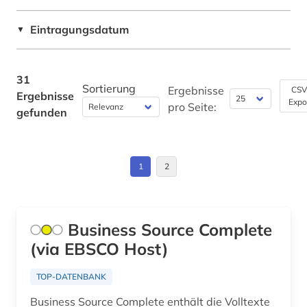
steine (1)
Eintragungsdatum
▼
strukturwandel (2)
swot analyse (1)
31
technik (2)
Sortierung
Ergebnisse
CSV
Ergebnisse
Expo
pro Seite:
gefunden
tochtergesellschaft (1)
unternehmen (12)
1
2
verkehr (1)
verwaltungswissenschaft (1)
Business Source Complete
vorkommen (1)
(via EBSCO Host)
warenklassifikation (1)
TOP-DATENBANK
welt (1)
Business Source Complete enthält die Volltexte