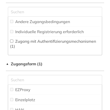
Zeitung (0
)
Pädagogik (0)
firmendatenbank (1)
Zeitungs-, Zeitschriftenbibliographie (0
)
Philosophie (0)
forschung (1)
Andere Zugangsbedingungen
Physik (0)
forschung und entwicklung (1)
Individuelle Registrierung erforderlich
Politologie (0)
geschichte (3)
Zugang mit Authentifizierungsmechanismen
Psychologie (0)
(1)
gießen (1)
Rechtswissenschaft (0)
gießerei (1)
Zugangsform (1)
▲
Romanistik (0)
globalisierung (1)
Slavistik (0)
großbetrieb (1)
Soziologie (1)
EZProxy
großbritannien (1)
Sport (0)
Einzelplatz
handel (2)
Technik (8)
HAN
handwerk (1)