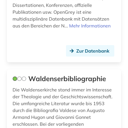
Dissertationen, Konferenzen, offizielle
elektronische publikation (1)
Spanien (6)
Publikationen usw. OpenGrey ist eine
multidisziplinäre Datenbank mit Datensätzen
elektronische zeitschrift (1)
Suedamerika (4)
aus den Bereichen der N...
Mehr Informationen
elektronisches buch (1)
Suedostasien (1)
elektronisches publizieren (1)
Tschechische Republik (3)
Zur Datenbank
emmanuel lévinas (1)
Tuerkei (2)
england (1)
USA (14)
Waldenserbibliographie
englisch (5)
Ungarn (3)
Die Waldenserkirche stand immer im Interesse
englische literatur (1)
der Theologie und der Geschichtswissenschaft.
englisches sprachgebiet (6)
Die umfangreiche Literatur wurde bis 1953
durch die Bibliografia Valdese von Augusto
entscheidungssammlung (1)
Armand Hugon und Giovanni Gonnet
erschlossen. Bei der vorliegenden
enzyklopädie (1)