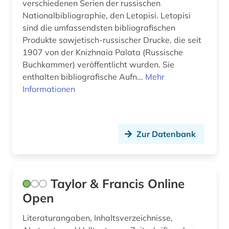
verschiedenen Serien der russischen
chile (1)
Nationalbibliographie, den Letopisi. Letopisi
Lettland (3)
sind die umfassendsten bibliografischen
china (1)
Liechtenstein (2)
Produkte sowjetisch-russischer Drucke, die seit
1907 von der Knizhnaia Palata (Russische
christentum (1)
Litauen (1)
Buchkammer) veröffentlicht wurden. Sie
enthalten bibliografische Aufn...
darstellende kunst (2)
Mehr
Makedonien (1)
Informationen
datenarchiv (2)
Mecklenburg-Vorpommern (1)
designerin (1)
Mittelamerika (2)
Zur Datenbank
deutsch (2)
Montenegro (2)
deutsches sprachgebiet (11)
Niederlande (5)
Taylor & Francis Online
deutschland (12)
Niedersachsen (1)
Open
diaspora (1)
Nordamerika (2)
Literaturangaben, Inhaltsverzeichnisse,
didaktik (1)
Nordrhein-Westfalen (1)