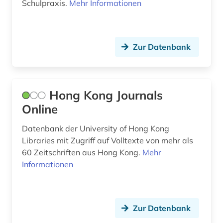
Schulpraxis.
Mehr Informationen
hessen (1)
hispanistik (5)
Zur Datenbank
historische linguistik (1)
historische persönlichkeit (1)
Hong Kong Journals
hochleistungswerkstoff (1)
Online
hochschulschrift (6)
Datenbank der University of Hong Kong
humanismus (1)
Libraries mit Zugriff auf Volltexte von mehr als
60 Zeitschriften aus Hong Kong.
Mehr
hydrologie (1)
Informationen
iberoromanistik (5)
indien (1)
Zur Datenbank
informatik (2)