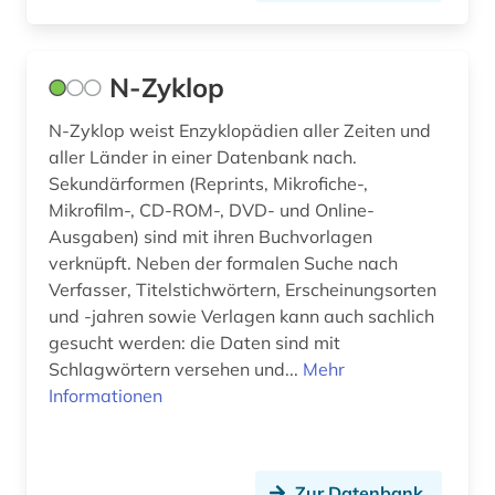
judentum (5)
jüdische studien (1)
N-Zyklop
kalender (1)
N-Zyklop weist Enzyklopädien aller Zeiten und
kanada (2)
aller Länder in einer Datenbank nach.
Sekundärformen (Reprints, Mikrofiche-,
kanton freiburg (1)
Mikrofilm-, CD-ROM-, DVD- und Online-
katalog (24)
Ausgaben) sind mit ihren Buchvorlagen
verknüpft. Neben der formalen Suche nach
katalonien (3)
Verfasser, Titelstichwörtern, Erscheinungsorten
und -jahren sowie Verlagen kann auch sachlich
kataster (1)
gesucht werden: die Daten sind mit
klarinette (1)
Schlagwörtern versehen und...
Mehr
Informationen
klarinettenquintett (1)
klassische philologie (1)
Zur Datenbank