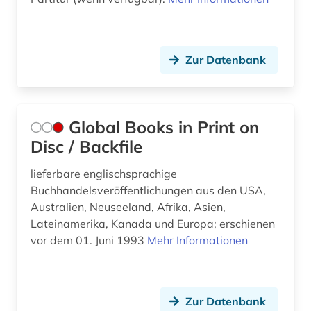
forschung (3)
franklin (1)
frankreich (3)
Zur Datenbank
französisch (3)
frau (1)
Global Books in Print on
Disc / Backfile
frauenforschung (1)
freiwilliger (1)
lieferbare englischsprachige
Buchhandelsveröffentlichungen aus den USA,
friedrich nietzsche (1)
Australien, Neuseeland, Afrika, Asien,
Lateinamerika, Kanada und Europa; erschienen
friedrich-ebert-stiftung (1)
vor dem 01. Juni 1993
Mehr Informationen
frühe neuzeit (1)
frühes christentum (1)
Zur Datenbank