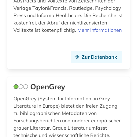
Abstracts und Volltexte von Zeitschriften der
Verlage Taylor&Francis, Routledge, Psychology
digitale noten (1)
Norwegen (1)
Press und Informa Healthcare. Die Recherche ist
discovery service (1)
kostenfrei, der Abruf der nichtlizensierten
Oesterreich (6)
Volltexte ist kostenpflichtig.
Mehr Informationen
dissertation (5)
Osmanisches Reich (1)
dokumentenserver (4)
Osteuropa (11)
Zur Datenbank
druckgeschichte (2)
Polen (2)
druckgrafik (1)
Portugal (2)
druckwerk (15)
OpenGrey
Russland, Sowjetunion (7)
dänemark (1)
OpenGrey (System for Information on Grey
Schweden (1)
Literature in Europe) bietet den freien Zugang
edition (2)
Schweiz (15)
zu bibliographischen Metadaten von
Forschungsberichten und anderer europäischer
einführung (1)
Serbien (1)
grauer Literatur. Graue Literatur umfasst
elektronische medien (1)
technische und wissenschaftliche Berichte,
Slowakei (1)