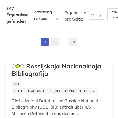
brasilien (2)
Europa (5)
347
Sortierung
Ergebnisse
CSV
Ergebnisse
briefsammlung (1)
Expo
Finnland (1)
pro Seite:
gefunden
british library (1)
Frankreich (5)
buchdruck (1)
GUS (2)
1
2
…
14
buchhandel (8)
Großbritannien (9)
buchwesen (1)
Hessen (1)
Rossijskaja Nacionalnaja
buchwissenschaft (1)
Bibliografija
Irland (6)
bündnerromanisch (1)
Israel (4)
FID
DEUTSCHLANDWEIT FREI, DFG-GEFÖRDERTE LIZENZ
canada (1)
Italien (5)
Die Universal Database of Russian National
cd-rom (1)
Kanada (7)
Bibliography (UDB-BIB) enthält über 4,5
Millionen Datensätze aus den acht
chemie (7)
Korea (1)