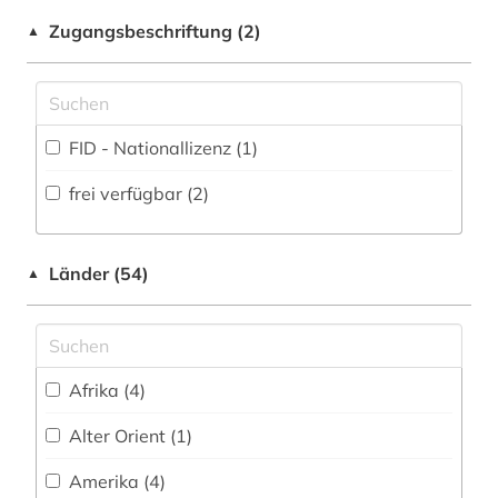
Shibboleth
barcelona (1)
Wirtschaftswissenschaften (7)
Zugangsbeschriftung (2)
▲
Wissenschaftskunde, Forschung, Hochschul-,
Zugriff vor Ort
bauschaden (1)
Museumswesen (2)
bautechnik (1)
FID - Nationallizenz (1)
bayerische staatsbibliothek (1)
frei verfügbar (2)
behörde (1)
belgien (1)
Länder (54)
▲
benedikt (1)
benjamin (1)
bern (2)
Afrika (4)
berühmte persönlichkeit (1)
Alter Orient (1)
bibel (1)
Amerika (4)