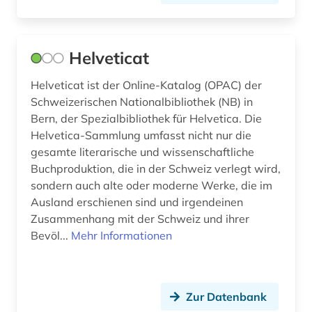
galicisch-portugiesisch (1)
galloromanistik (4)
Helveticat
gefängnis (1)
Helveticat ist der Online-Katalog (OPAC) der
geisteswissenschaften (8)
Schweizerischen Nationalbibliothek (NB) in
genealogie (1)
Bern, der Spezialbibliothek für Helvetica. Die
Helvetica-Sammlung umfasst nicht nur die
genf (1)
gesamte literarische und wissenschaftliche
Buchproduktion, die in der Schweiz verlegt wird,
geographie (2)
sondern auch alte oder moderne Werke, die im
Ausland erschienen sind und irgendeinen
geographische zentralbibliothek (1)
Zusammenhang mit der Schweiz und ihrer
george (1)
Bevöl...
Mehr Informationen
george-kreis (1)
germanistik (1)
Zur Datenbank