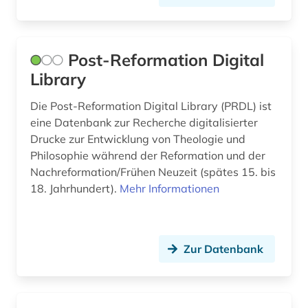
mikroform (1)
mittelalter (1)
Post-Reformation Digital
mittelasien (1)
Library
mittelenglisch (1)
Die Post-Reformation Digital Library (PRDL) ist
eine Datenbank zur Recherche digitalisierter
mittelfranken (1)
Drucke zur Entwicklung von Theologie und
mode (1)
Philosophie während der Reformation und der
Nachreformation/Frühen Neuzeit (spätes 15. bis
montenegro (2)
18. Jahrhundert).
Mehr Informationen
morges (1)
mozart (1)
Zur Datenbank
musenalmanach (1)
museum (1)