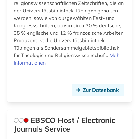
religionswissenschaftlichen Zeitschriften, die an
leipzig (1)
der Universitätsbibliothek Tübingen gehalten
lettland (3)
werden, sowie von ausgewählten Fest- und
Kongressschriften; davon circa 30 % deutsche,
lexikographie (2)
35 % englische und 12 % französische Arbeiten.
Produzent ist die Universitätsbibliothek
lexikon (1)
Tübingen als Sondersammelgebietsbibliothek
library of congress (1)
für Theologie und Religionswissenschaf...
Mehr
Informationen
liegenschaftsverwaltung (1)
lima (1)
Zur Datenbank
linguistik (2)
litauen (1)
literarische zeitschrift (1)
EBSCO Host / Electronic
Journals Service
literatur (16)