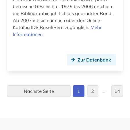
bernische Geschichte. 1975 bis 2006 erschien
mähren (1)
die Bibliographie jährlich als gedruckter Band.
münchen (1)
Ab 2007 ist sie nur noch über den Online-
Katalog IDS Basel/Bern zugänglich.
Mehr
nachschlagewerk (1)
Informationen
nag hammadi (1)
naher osten (1)
Zur Datenbank
nationalbibliothek (1)
nationalsozialismus | opfer (1)
naturwissenschaften (2)
Nächste Seite
1
2
…
14
neuchâtel (1)
neuengland (1)
neuseeland (3)