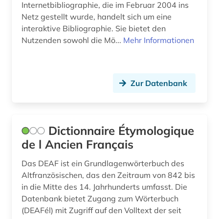
Internetbibliographie, die im Februar 2004 ins
Netz gestellt wurde, handelt sich um eine
erfurt (1)
interaktive Bibliographie. Sie bietet den
erlebnisbericht (1)
Nutzenden sowohl die Mö...
Mehr Informationen
estland (5)
ethnologie (1)
Zur Datenbank
etymologie (1)
europa (1)
Dictionnaire Étymologique
europarat (1)
de l Ancien Français
europäisches parlament (1)
Das DEAF ist ein Grundlagenwörterbuch des
Altfranzösischen, das den Zeitraum von 842 bis
evidenz-basierte medizin (1)
in die Mitte des 14. Jahrhunderts umfasst. Die
fachdidaktik (1)
Datenbank bietet Zugang zum Wörterbuch
(DEAFél) mit Zugriff auf den Volltext der seit
familienrecht (1)