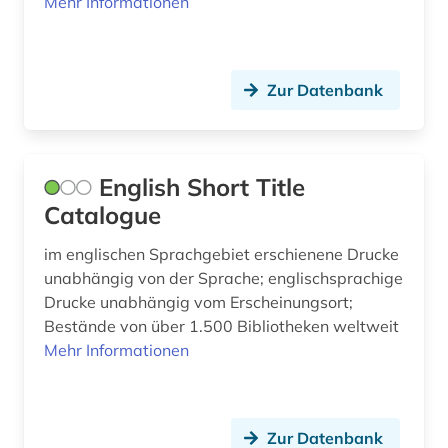
Mehr Informationen
mathematik (6)
mauretanien (2)
Zur Datenbank
max planck digital library (1)
max-planck-gesellschaft (1)
mecklenburg (1)
English Short Title
Catalogue
medienwissenschaft (2)
im englischen Sprachgebiet erschienene Drucke
medizin (2)
unabhängig von der Sprache; englischsprachige
Drucke unabhängig vom Erscheinungsort;
menschenrechte (2)
Bestände von über 1.500 Bibliotheken weltweit
mexiko (3)
Mehr Informationen
mexiko (1)
mikrofiche (1)
Zur Datenbank