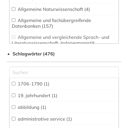
Allgemeine Naturwissenschaft (4)
Allgemeine und fachübergreifende
Datenbanken (157)
Allgemeine und vergleichende Sprach- und
Literaturwissenschaft. Indogermanistik.
Außereuropäische Sprachen und Literaturen (0)
Schlagwörter (476)
▲
Anglistik. Amerikanistik (0)
Archäologie (0)
Architektur, Bauingenieur- und
1706-1790 (1)
Vermessungswesen (8)
19. jahrhundert (1)
Biologie, Biotechnologie (4)
abbildung (1)
Buch- und Bibliothekswesen,
Informationswissenschaft (14)
administrative service (1)