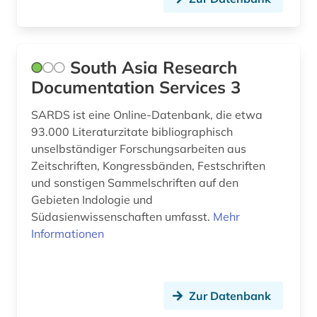
klaviermusik (1)
komponist (1)
kongress (3)
South Asia Research
Documentation Services 3
kongressbericht (3)
SARDS ist eine Online-Datenbank, die etwa
konkordanz (3)
93.000 Literaturzitate bibliographisch
unselbständiger Forschungsarbeiten aus
konzentrationslager (1)
Zeitschriften, Kongressbänden, Festschriften
koptologie (1)
und sonstigen Sammelschriften auf den
Gebieten Indologie und
korea (2)
Südasienwissenschaften umfasst.
Mehr
Informationen
kriminalliteratur (1)
kultur (1)
kulturwissenschaften (4)
Zur Datenbank