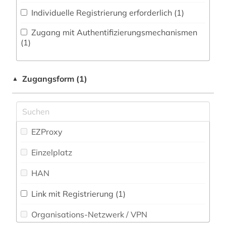
archäologie (1)
Individuelle Registrierung erforderlich (1)
Politologie (15)
aristoteles (1)
Zugang mit Authentifizierungsmechanismen
Psychologie (5)
(1)
artikel (1)
Rechtswissenschaft (14)
artikelsuche (1)
Zugangsform (1)
▲
Romanistik (0)
aufsatz (3)
Slavistik (0)
august von (1)
Soziologie (14)
EZProxy
aurelius augustinus (2)
Sport (0)
Einzelplatz
ausländer (1)
Technik (8)
HAN
australien (1)
Theologie und Religionswissenschaften (0)
balkanromanistik (1)
Link mit Registrierung (1)
Werkstoffwissenschaften und
Organisations-Netzwerk / VPN
bamberg (1)
Fertigungstechnik (3)