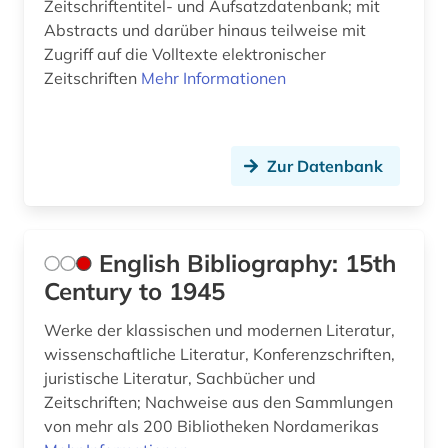
Zeitschriftentitel- und Aufsatzdatenbank; mit
literaturwissenschaft (17)
Abstracts und darüber hinaus teilweise mit
Zugriff auf die Volltexte elektronischer
lituanistik (1)
Zeitschriften
Mehr Informationen
london (1)
ludwig van beethoven (1)
Zur Datenbank
lusitanistik (1)
maghreb (1)
English Bibliography: 15th
makedonien (1)
Century to 1945
mann (2)
Werke der klassischen und modernen Literatur,
marburg <lahn> (1)
wissenschaftliche Literatur, Konferenzschriften,
juristische Literatur, Sachbücher und
maschinenwesen (1)
Zeitschriften; Nachweise aus den Sammlungen
massenmedien (1)
von mehr als 200 Bibliotheken Nordamerikas