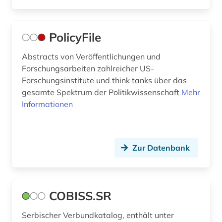
gesamtausgabe (2)
geschichte (21)
PolicyFile
geschichte 1450-1800 (1)
Abstracts von Veröffentlichungen und
geschichte 1500-1700 (1)
Forschungsarbeiten zahlreicher US-
Forschungsinstitute und think tanks über das
geschichte 1600-1995 (1)
gesamte Spektrum der Politikwissenschaft
Mehr
Informationen
geschichte 1641-1700 (1)
geschichte 1650-1800 (1)
geschichte 1690-1783 (1)
Zur Datenbank
geschichte 1800-1900 (1)
geschichte 1800-1929 (1)
COBISS.SR
geschichte 1860-1870 (2)
Serbischer Verbundkatalog, enthält unter