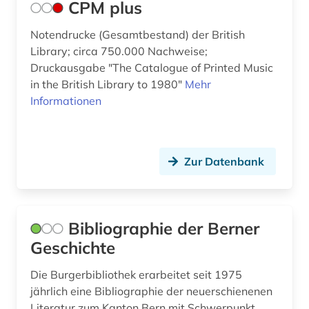
CPM plus
musical (1)
Notendrucke (Gesamtbestand) der British
musik (18)
Library; circa 750.000 Nachweise;
Druckausgabe "The Catalogue of Printed Music
musikalien (1)
in the British Library to 1980"
Mehr
Informationen
musikbibliothek (3)
musikdruck (11)
musiker (2)
Zur Datenbank
musikerziehung (1)
musikhandschrift (4)
Bibliographie der Berner
musiktonträger (1)
Geschichte
musikwissenschaft (1)
Die Burgerbibliothek erarbeitet seit 1975
jährlich eine Bibliographie der neuerschienenen
musikzeitschrift (2)
Literatur zum Kanton Bern mit Schwerpunkt