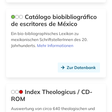
kulturzeitschrift (3)
kunst (2)
Catálogo biobibliográfico
de escritores de México
künstler (1)
landeskunde (3)
Ein bio-bibliographisches Lexikon zu
mexikanischen SchriftstellerInnen des 20.
landgraf (1)
Jahrhunderts.
Mehr Informationen
landschaftsarchitektin (1)
latein (1)
Zur Datenbank
lateinamerika (1)
lausanne (1)
Index Theologicus / CD-
legende (1)
ROM
leibniz-institut für länderkunde (1)
Auswertung von circa 640 theologischen und