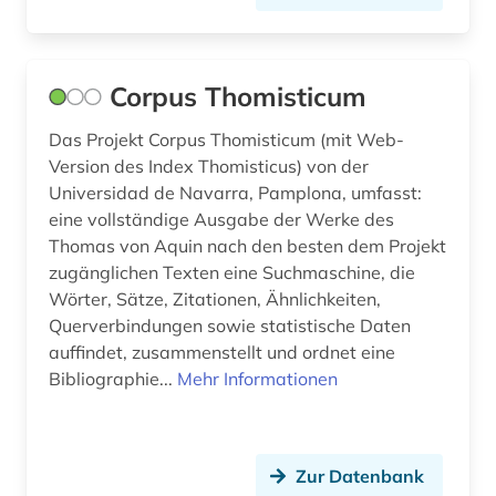
israel (2)
italianistik (4)
Corpus Thomisticum
italien (3)
Das Projekt Corpus Thomisticum (mit Web-
Version des Index Thomisticus) von der
italienisch (1)
Universidad de Navarra, Pamplona, umfasst:
eine vollständige Ausgabe der Werke des
japan (1)
Thomas von Aquin nach den besten dem Projekt
jazz (1)
zugänglichen Texten eine Suchmaschine, die
Wörter, Sätze, Zitationen, Ähnlichkeiten,
johann christoph (1)
Querverbindungen sowie statistische Daten
auffindet, zusammenstellt und ordnet eine
johann wolfgang von goethe (1)
Bibliographie...
Mehr Informationen
judaica (1)
judaistik (4)
Zur Datenbank