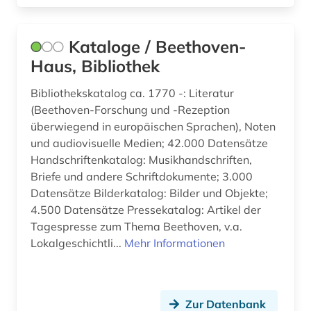
information retrieval (1)
Kataloge / Beethoven-
information und dokumentation (1)
Haus, Bibliothek
ingenieurwissenschaften (2)
Bibliothekskatalog ca. 1770 -: Literatur
(Beethoven-Forschung und -Rezeption
inhalt (1)
überwiegend in europäischen Sprachen), Noten
innenarchitektin (1)
und audiovisuelle Medien; 42.000 Datensätze
Handschriftenkatalog: Musikhandschriften,
interkulturelle erziehung (2)
Briefe und andere Schriftdokumente; 3.000
Datensätze Bilderkatalog: Bilder und Objekte;
internationale brigaden (1)
4.500 Datensätze Pressekatalog: Artikel der
iranistik (1)
Tagespresse zum Thema Beethoven, v.a.
Lokalgeschichtli...
Mehr Informationen
irland (3)
islam (4)
Zur Datenbank
islamwissenschaft (2)