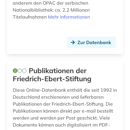
anderem den OPAC der serbischen
geschichte 1860-1910 (1)
Nationalbibliothek; ca. 2,2 Millionen
geschichte 1920- (1)
Titelaufnahmen
Mehr Informationen
geschichte 1945 (2)
geschichte <1548-> (1)
Zur Datenbank
geschichte <1700-1800> (1)
geschichte anfänge-1750 (1)
Publikationen der
geschichte anfänge-1920 (1)
Friedrich-Ebert-Stiftung
geschichtsbild (2)
Diese Online-Datenbank enthält die seit 1992 in
Deutschland erschienenen und lieferbaren
gesetzesrecht (1)
Publikationen der Friedrich-Ebert-Stiftung. Die
gesundheitsgefährdung (1)
Publikationen können direkt per e-mail bestellt
werden und werden per Post geschickt. Viele
gotha (1)
Dokumente können auch digitalisiert im PDF-