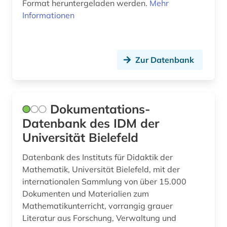
Format heruntergeladen werden.
Mehr
graphische sammlung albertina (1)
Informationen
graubünden (1)
graue literatur (1)
Zur Datenbank
großbritannien (5)
handke (1)
Dokumentations-
handschrift (7)
Datenbank des IDM der
hans-jochen vogel (1)
Universität Bielefeld
hebraistik (2)
Datenbank des Instituts für Didaktik der
Mathematik, Universität Bielefeld, mit der
hebräisch (1)
internationalen Sammlung von über 15.000
heidelberger akademie der wissenschaften
Dokumenten und Materialien zum
(1)
Mathematikunterricht, vorrangig grauer
Literatur aus Forschung, Verwaltung und
helmut schmidt (1)