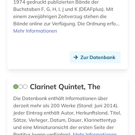
1974 gedruckt publizierten Bände der
Buchstaben F, G, H, I, J und K (DEAFplus). Mit
fernsehsendung (1)
einem zweijährigen Zeitverzug stehen die
Bände online zur Verfügung. Die Ordnung erfo...
festschrift (1)
Mehr Informationen
fid jüdische studien (1)
fid musikwissenschaft (2)
Zur Datenbank
fid ost-, ostmittel- und südosteuropa (1)
fid slawistik (1)
Clarinet Quintet, The
film (2)
Die Datenbank enthält Informationen über
filmwissenschaft (1)
derzeit mehr als 200 Werke (Stand: Juni 2014).
flandern (1)
Jeder Eintrag enthält Autor, Herkunftsland, Titel,
Sätze, Verleger, Datum, Dauer, Klarinettentyp
flötenmusik (1)
und eine Miniaturansicht der ersten Seite der
Partitur (wenn verfügbar).
Mehr Informationen