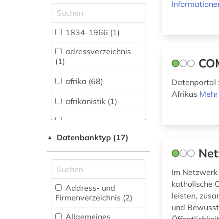
Informatione
Allgemeine und
vergleichende Sprach-
und
1834-1966 (1)
Literaturwissenschaft.
Indogermanistik.
adressverzeichnis
Außereuropäische
CO
(1)
Sprachen und
Literaturen (0)
afrika (68)
Datenportal 
Afrikas
Mehr
Anglistik.
afrikanistik (1)
Amerikanistik (0)
Archäologie (0)
afrikawissenschaften
Datenbanktyp (17)
▲
(1)
Architektur,
Net
Bauingenieur- und
Vermessungswesen (0)
altertumswissenschaft
Im Netzwerk 
(1)
katholische 
Biologie,
Address- und
Biotechnologie (2)
leisten, zus
Firmenverzeichnis (2
)
amerika (8)
und Bewussts
Buch- und
Allgemeines
antike (1)