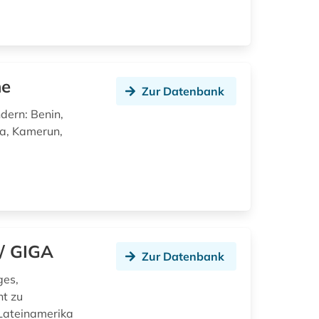
ne
Zur Datenbank
dern: Benin,
na, Kamerun,
d
/ GIGA
Zur Datenbank
ges,
ht zu
, Lateinamerika