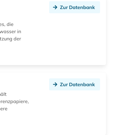
Zur Datenbank
s, die
wasser in
utzung der
Zur Datenbank
ält
erenzpapiere,
here