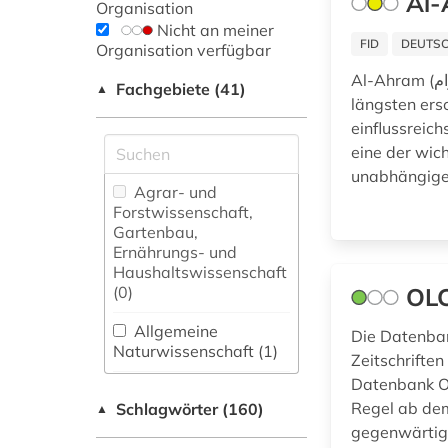
Al-
Organisation
Nicht an meiner
FID
DEUTSC
Organisation verfügbar
Al-Ahram (الأهرام‎, „Die Pyramiden”) erscheint seit 1875 und ist damit eine der am
Fachgebiete (41)
▲
längsten ers
einflussreich
eine der wic
unabhängige 
Agrar- und
Forstwissenschaft,
Gartenbau,
Ernährungs- und
Haushaltswissenschaft
(0)
OLC
Allgemeine
Die Datenban
Naturwissenschaft (1)
Zeitschrifte
Datenbank On
Allgemeine und
Regel ab dem
Schlagwörter (160)
fachübergreifende
▲
Datenbanken (17)
gegenwärtig 