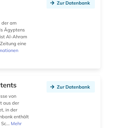
Zur Datenbank
als Ägyptens
 ist Al-Ahram
 Zeitung eine
mationen
tents
Zur Datenbank
isse von
tt aus der
, in der
enbank enthält
Sc...
Mehr