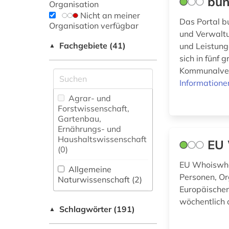
bun
Organisation
Nicht an meiner
Das Portal b
Organisation verfügbar
und Verwaltu
Fachgebiete (41)
und Leistung
▲
sich in fünf
Kommunalver
Informatione
Agrar- und
Forstwissenschaft,
Gartenbau,
Ernährungs- und
Haushaltswissenschaft
EU
(0)
EU Whoiswho 
Allgemeine
Personen, Or
Naturwissenschaft (2)
Europäischen
Allgemeine und
wöchentlich a
Schlagwörter (191)
fachübergreifende
▲
Datenbanken (55)