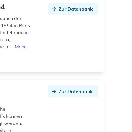
54
Zur Datenbank
ssbuch der
 1854 in Paris
findet man in
kern,
r pr...
Mehr
Zur Datenbank
che
 Es können
gt werden:
itere