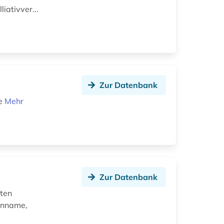
iativver...
Zur Datenbank
xe
Mehr
Zur Datenbank
aten
enname,