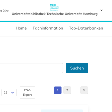
g über
Universitätsbibliothek Technische Universität Hamburg
Home
Fachinformation
Top-Datenbanken
Suchen
CSV-
1
2
…
5
Export