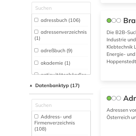
Allgemeine und
vergleichende Sprach-
und
Bra
adressbuch (106)
Literaturwissenschaft.
Indogermanistik.
adressenverzeichnis
Die B2B-Such
Außereuropäische
(1)
Industrie un
Sprachen und
Klebtechnik 
Literaturen (0)
adreßbuch (9)
Energie- und
Anglistik.
Hoppenstedt 
akademie (1)
Amerikanistik (0)
antiquitätenhändler
Archäologie (0)
(1)
Datenbanktyp (17)
▲
Architektur,
anwaltspraxis (1)
Adr
Bauingenieur- und
Vermessungswesen (1)
arbeitgeberverband
Adressen von
(1)
Biologie,
Address- und
Österreich u
Biotechnologie (2)
Firmenverzeichnis
(108
)
arbeitnehmervertretung
Buch- und
(1)