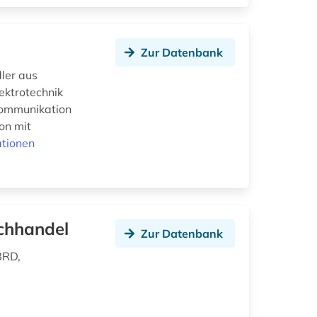
Zur Datenbank
dler aus
ektrotechnik
 Kommunikation
on mit
ationen
chhandel
Zur Datenbank
BRD,