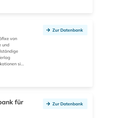
Zur Datenbank
äfixe von
e und
llständige
erlag
ationen si...
bank für
Zur Datenbank