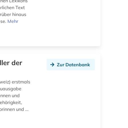
chen Lexikons
rlichen Text
rüber hinaus
ise.
Mehr
ller der
Zur Datenbank
weiz) erstmals
euausgabe
rinnen und
hörigkeit,
innen und ...