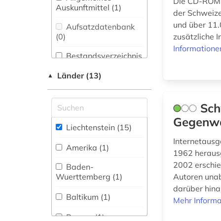
Die CD-ROM b
Bibliothekswesen,
Auskunftmittel (1
)
der Schweize
firma (2)
Informationswissenschaft
(0)
und über 11.
Aufsatzdatenbank
firmeninformation (1)
(0
)
zusätzliche 
Chemie und
Informatione
Pharmazie (0)
galloromanistik (1)
Bestandsverzeichnis
(2
)
Elektrotechnik,
genealogie (1)
Länder (13)
▲
Elektronik,
Biographische
Nachrichtentechnik (0)
Datenbank (4
gericht (1)
)
Sch
Energietechnik (1)
geschichte (4)
Gegenw
Buchhandelsverzeichnis
Liechtenstein (15)
Ethnologie (0)
(0
)
italianistik (1)
Internetausg
Amerika (1)
Disziplinäre
1962 heraus
Geographie (0)
katalog (1)
Forschungsdatenrepositorien
2002 erschie
Baden-
(0
)
Geowissenschaften
künstler (2)
Wuerttemberg (1)
Autoren unab
(0)
darüber hina
Disziplinäre
landtag (1)
Baltikum (1)
Mehr Informa
Repositorien (0
Germanistik.
)
Niederlandistik.
lexikon (1)
Bayern (1)