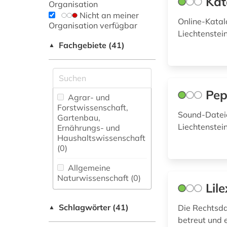
Kat
Organisation
Nicht an meiner
Online-Katalo
Organisation verfügbar
Liechtenstei
Fachgebiete (41)
▲
Pep
Agrar- und
Forstwissenschaft,
Sound-Dateie
Gartenbau,
Liechtenstei
Ernährungs- und
Haushaltswissenschaft
(0)
Allgemeine
Naturwissenschaft (0)
Lile
Allgemeine und
Schlagwörter (41)
fachübergreifende
Die Rechtsda
▲
Datenbanken (5)
betreut und e