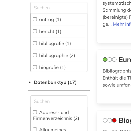
systematisc
Allgemeine und
Sammlung der
vergleichende Sprach-
(bereinigte)
und
antrag (1)
Literaturwissenschaft.
ge...
Mehr In
Indogermanistik.
bericht (1)
Außereuropäische
Sprachen und
bibliografie (1)
Literaturen (0)
bibliographie (2)
Eur
Anglistik.
Amerikanistik (0)
biografie (1)
Bibliograph
Archäologie (0)
Enthält die 
biographie (2)
Datenbanktyp (17)
▲
sowie umfang
Architektur,
bodensee-gebiet (1)
Bauingenieur- und
Vermessungswesen (0)
deutschland (1)
Biologie,
Address- und
entscheidung (1)
Biotechnologie (0)
Firmenverzeichnis (2
)
Bio
europa (1)
Buch- und
Allgemeines