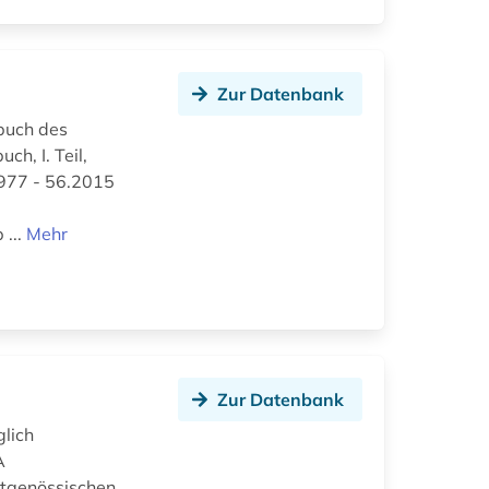
Zur Datenbank
rbuch des
h, I. Teil,
1977 - 56.2015
r
 ...
Mehr
Zur Datenbank
glich
A
eitgenössischen