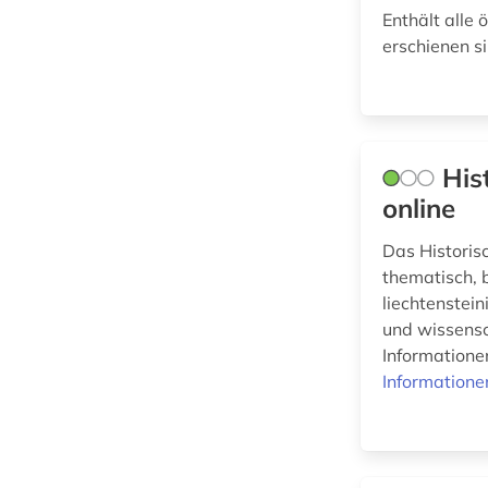
Enthält alle
zeitung (1)
Romanistik (0)
erschienen 
österreich (1)
Slavistik (0)
Soziologie (0)
Sport (0)
His
online
Technik (0)
Das Historis
Theologie und
Religionswissenschaften
thematisch, 
(0)
liechtenstein
und wissensc
Informationen
Werkstoffwissenschaften
Informatione
und Fertigungstechnik (0)
Wirtschaftswissenschaften
(3)