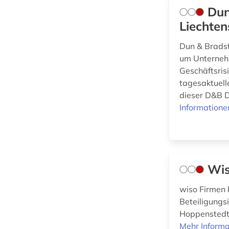
Dun
Wissenschaftskunde,
Liechten
Forschung, Hochschul-,
Museumswesen (0)
Dun & Bradstr
um Unternehm
Geschäftsris
tagesaktuell
dieser D&B D
Informatione
Wis
wiso Firmen 
Beteiligungsi
Hoppenstedt]
Mehr Informa