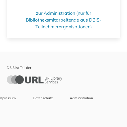
zur Administration (nur für
Bibliotheksmitarbeitende aus DBIS-
Teilnehmerorganisationen)
DBIS ist Teil der
Impressum
Datenschutz
Administration