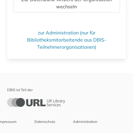
wechseln
zur Administration (nur für
Bibliotheksmitarbeitende aus DBIS-
Teilnehmerorganisationen)
DBIS ist Teil der
Impressum
Datenschutz
Administration