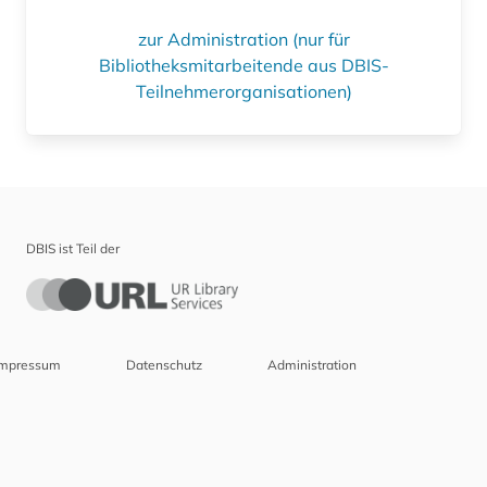
zur Administration (nur für
Bibliotheksmitarbeitende aus DBIS-
Teilnehmerorganisationen)
DBIS ist Teil der
Impressum
Datenschutz
Administration