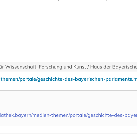
ür Wissenschaft, Forschung und Kunst / Haus der Bayerisch
themen/portale/geschichte-des-bayerischen-parlaments.h
iathek.bayern/medien-themen/portale/geschichte-des-baye