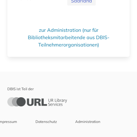
Saarland
zur Administration (nur für
Bibliotheksmitarbeitende aus DBIS-
Teilnehmerorganisationen)
DBIS ist Teil der
Impressum
Datenschutz
Administration