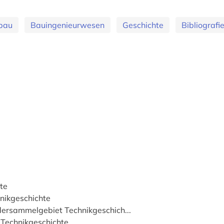
bau
Bauingenieurwesen
Geschichte
Bibliografi
te
nikgeschichte
dersammelgebiet Technikgeschich...
 Technikgeschichte