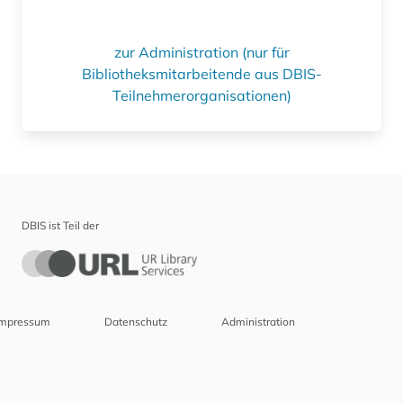
zur Administration (nur für
Bibliotheksmitarbeitende aus DBIS-
Teilnehmerorganisationen)
DBIS ist Teil der
Impressum
Datenschutz
Administration