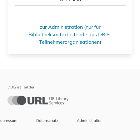
zur Administration (nur für
Bibliotheksmitarbeitende aus DBIS-
Teilnehmerorganisationen)
DBIS ist Teil der
Impressum
Datenschutz
Administration