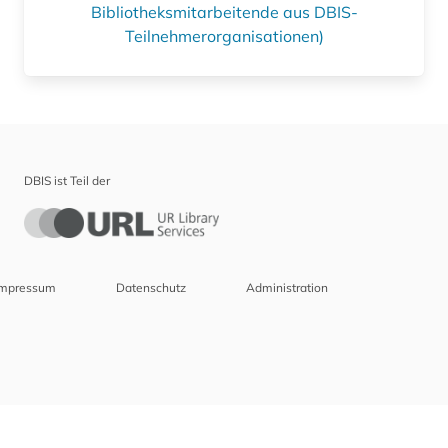
Bibliotheksmitarbeitende aus DBIS-
Teilnehmerorganisationen)
DBIS ist Teil der
Impressum
Datenschutz
Administration