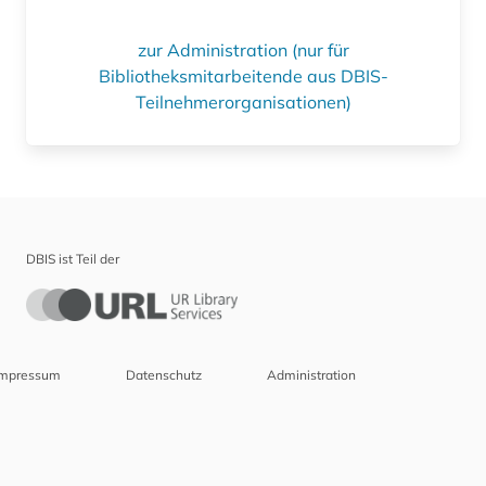
zur Administration (nur für
Bibliotheksmitarbeitende aus DBIS-
Teilnehmerorganisationen)
DBIS ist Teil der
Impressum
Datenschutz
Administration