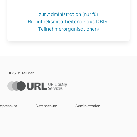
zur Administration (nur für
Bibliotheksmitarbeitende aus DBIS-
Teilnehmerorganisationen)
DBIS ist Teil der
Impressum
Datenschutz
Administration