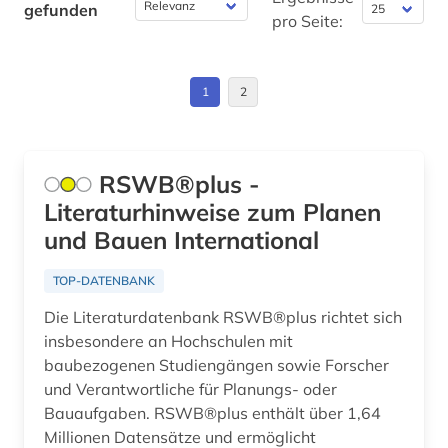
gefunden
fassadenbegrünung (1)
pro Seite:
feuerwehrwesen (1)
1
2
forschungdaten (1)
forschungsbericht (1)
RSWB®plus -
gefahrgut (1)
Literaturhinweise zum Planen
gefahrgutbeförderungsrecht (1)
und Bauen International
gefahrstoff (1)
TOP-DATENBANK
geisteswissenschaften (5)
Die Literaturdatenbank RSWB®plus richtet sich
insbesondere an Hochschulen mit
haustechnik (1)
baubezogenen Studiengängen sowie Forscher
heilpflanzen (1)
und Verantwortliche für Planungs- oder
Bauaufgaben. RSWB®plus enthält über 1,64
ingenieurbau (1)
Millionen Datensätze und ermöglicht