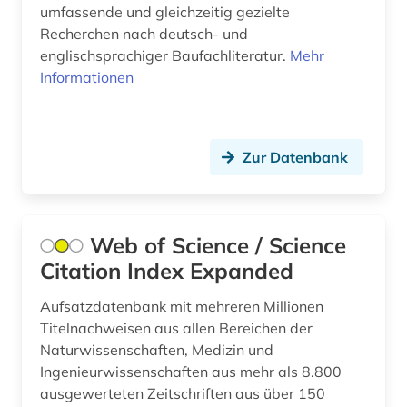
umfassende und gleichzeitig gezielte
innenraumbegrünung (1)
Recherchen nach deutsch- und
instandsetzung (1)
englischsprachiger Baufachliteratur.
Mehr
Informationen
internationale kooperation (1)
internationale norm (1)
Zur Datenbank
iso-norm (2)
kanalisation (1)
katastrophenschutz (1)
Web of Science / Science
Citation Index Expanded
leitungsbau (1)
Aufsatzdatenbank mit mehreren Millionen
material (1)
Titelnachweisen aus allen Bereichen der
Naturwissenschaften, Medizin und
medizin (1)
Ingenieurwissenschaften aus mehr als 8.800
mobilität (1)
ausgewerteten Zeitschriften aus über 150