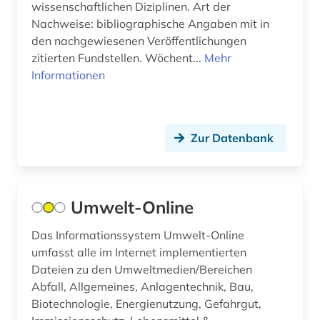
wissenschaftlichen Diziplinen. Art der
nachhaltigkeit (3)
Nachweise: bibliographische Angaben mit in
den nachgewiesenen Veröffentlichungen
nachrichtentechnik (1)
zitierten Fundstellen. Wöchent...
Mehr
nachwachsender rohstoff (1)
Informationen
naturwissenschaften (6)
norm (1)
Zur Datenbank
open access (1)
patentklassifikation (1)
Umwelt-Online
pharmazie (1)
Das Informationssystem Umwelt-Online
produktsicherheit (1)
umfasst alle im Internet implementierten
Dateien zu den Umweltmedien/Bereichen
raumordnung (1)
Abfall, Allgemeines, Anlagentechnik, Bau,
Biotechnologie, Energienutzung, Gefahrgut,
recht (1)