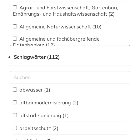
Agrar- und Forstwissenschaft, Gartenbau,
Ernährungs- und Haushaltswissenschaft (2)
Allgemeine Naturwissenschaft (10)
Allgemeine und fachübergreifende
Datenbanken (12)
Schlagwörter (112)
Allgemeine und vergleichende Sprach- und
▲
Literaturwissenschaft. Indogermanistik.
Außereuropäische Sprachen und Literaturen (2)
Anglistik. Amerikanistik (1)
abwasser (1)
Archäologie (1)
altbaumodernisierung (2)
Biologie, Biotechnologie (15)
altstadtsanierung (1)
Buch- und Bibliothekswesen,
Informationswissenschaft (3)
arbeitsschutz (2)
Chemie und Pharmazie (19)