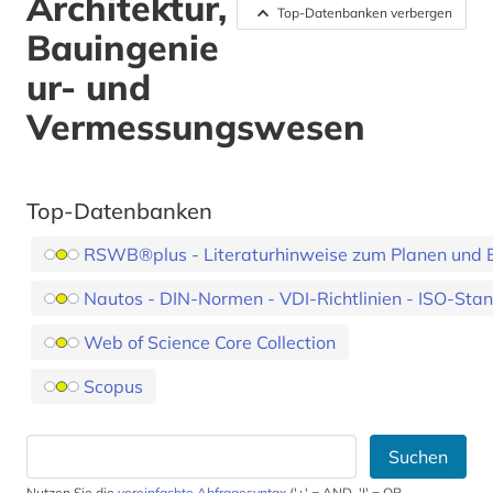
Architektur,
Top-Datenbanken verbergen
Bauingenie
ur- und
Vermessungswesen
Top-Datenbanken
RSWB®plus - Literaturhinweise zum Planen und B
Nautos - DIN-Normen - VDI-Richtlinien - ISO-Sta
Web of Science Core Collection
Scopus
Suchen
Nutzen Sie die
vereinfachte Abfragesyntax
('+' = AND, '|' = OR,