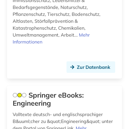
Immissionsschutz, Lebensmittel &
regeln der technik (1)
Bedarfsgegenstände, Naturschutz,
Pflanzenschutz, Tierschutz, Bodenschutz,
restaurierung (1)
Altlasten, Störfallprävention &
Katastrophenschutz, Chemikalien,
review (1)
Umweltmanagement, Arbeit...
Mehr
Informationen
sozialwissenschaften (2)
stadtentwicklung (2)
stadtplanung (2)
Zur Datenbank
stoffeigenschaft (1)
städtebau (1)
Springer eBooks:
technik (3)
Engineering
technische norm (1)
Volltexte deutsch- und englischsprachiger
B&uuml;cher zu &quot;Engineering&quot; unter
technische normen (1)
dem Portal von SpringerLink.
Mehr