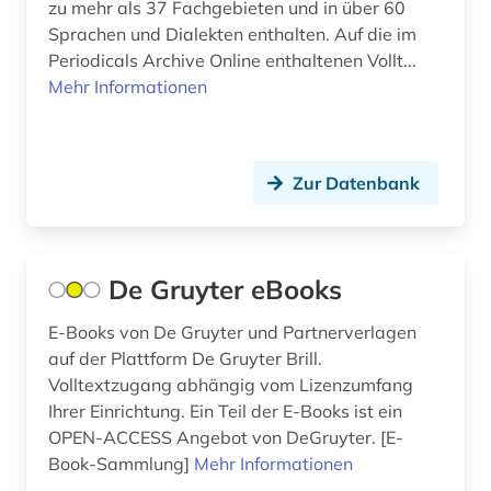
zu mehr als 37 Fachgebieten und in über 60
werkstoff (1)
Sprachen und Dialekten enthalten. Auf die im
Periodicals Archive Online enthaltenen Vollt...
wirtschaftswissenschaften (1)
Mehr Informationen
wohnungswesen (1)
wörterbuch (1)
Zur Datenbank
zeitschrift (1)
zeitschriftenaufsatz (1)
De Gruyter eBooks
zement (1)
E-Books von De Gruyter und Partnerverlagen
zivilschutz (1)
auf der Plattform De Gruyter Brill.
Volltextzugang abhängig vom Lizenzumfang
öffentliche leistung (1)
Ihrer Einrichtung. Ein Teil der E-Books ist ein
OPEN-ACCESS Angebot von DeGruyter. [E-
Book-Sammlung]
Mehr Informationen