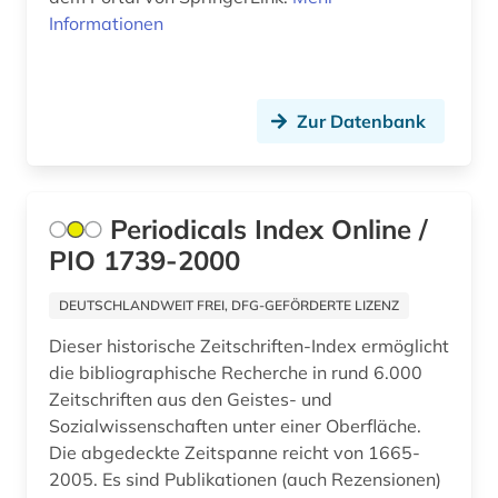
Informationen
tiefbau (1)
umwelt (1)
umweltbiologie (1)
Zur Datenbank
umweltschutz (2)
unfälle (1)
Periodicals Index Online /
PIO 1739-2000
vergabewesen (1)
verkehr (1)
DEUTSCHLANDWEIT FREI, DFG-GEFÖRDERTE LIZENZ
Dieser historische Zeitschriften-Index ermöglicht
verwaltungswissenschaft (1)
die bibliographische Recherche in rund 6.000
wasserbau (1)
Zeitschriften aus den Geistes- und
Sozialwissenschaften unter einer Oberfläche.
wasserrecht (1)
Die abgedeckte Zeitspanne reicht von 1665-
2005. Es sind Publikationen (auch Rezensionen)
wasserstraße (1)