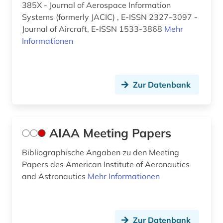
385X - Journal of Aerospace Information
georg (1)
Systems (formerly JACIC) , E-ISSN 2327-3097 -
Journal of Aircraft, E-ISSN 1533-3868
Mehr
geotechnik (2)
Informationen
geowissenschaften (4)
geschichte (6)
Zur Datenbank
geschichte 1935-1953 (1)
geschützte topographien (1)
AIAA Meeting Papers
gesetzgebung (1)
Bibliographische Angaben zu den Meeting
gesundheitsgefährdung (1)
Papers des American Institute of Aeronautics
and Astronautics
getriebe (1)
Mehr Informationen
gewerbliche schutzrechte (3)
gewerblicher rechtsschutz (4)
Zur Datenbank