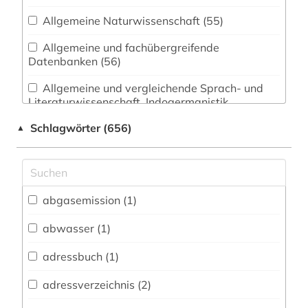
Allgemeine Naturwissenschaft (55)
Allgemeine und fachübergreifende
Datenbanken (56)
Allgemeine und vergleichende Sprach- und
Literaturwissenschaft. Indogermanistik.
Außereuropäische Sprachen und Literaturen (1)
Schlagwörter (656)
▲
Architektur, Bauingenieur- und
Vermessungswesen (109)
Biologie, Biotechnologie (115)
abgasemission (1)
Buch- und Bibliothekswesen,
Informationswissenschaft (11)
abwasser (1)
Chemie und Pharmazie (116)
adressbuch (1)
Elektrotechnik, Elektronik, Nachrichtentechnik
adressverzeichnis (2)
(143)