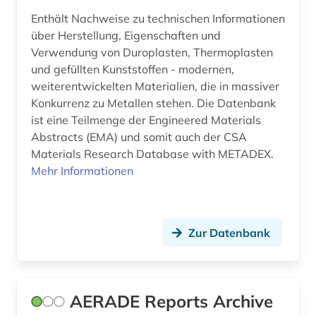
elektronik (7)
Enthält Nachweise zu technischen Informationen
elektronische bildverarbeitung (1)
über Herstellung, Eigenschaften und
Verwendung von Duroplasten, Thermoplasten
elektronische zeitschrift (7)
und gefüllten Kunststoffen - modernen,
weiterentwickelten Materialien, die in massiver
elektronisches buch (31)
Konkurrenz zu Metallen stehen. Die Datenbank
elektrotechnik (17)
ist eine Teilmenge der Engineered Materials
Abstracts (EMA) und somit auch der CSA
elektrotechnik und elektronik (1)
Materials Research Database with METADEX.
Mehr Informationen
elementarpartikel (1)
elges gelenklager und gelenkköpfe (1)
Zur Datenbank
emission (1)
en-norm (6)
energieforschung (2)
AERADE Reports Archive