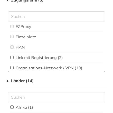
Zugangsform (3)
audiovisuelle medien (1)
Museumswesen (11)
aufbereitung (2)
aufsatzsammlung (2)
EZProxy
ausrüstung (1)
Einzelplatz
automatic engineering information (1)
HAN
automatische bildverarbeitung (1)
Link mit Registrierung (2)
automatisierung (1)
Organisations-Netzwerk / VPN (10)
automatisierungstechnik (2)
Shibboleth (7)
Länder (14)
▲
automobilbau (1)
Zugriff vor Ort
automobiltechnik (1)
azofarbstoff (1)
Afrika (1)