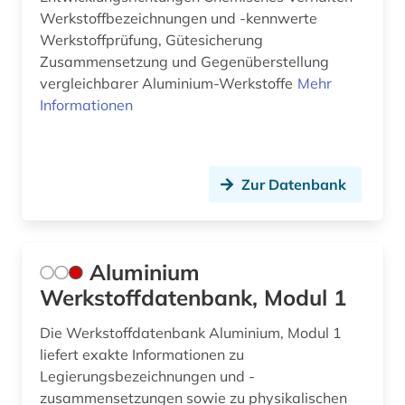
klimatechnik (3)
Werkstoffbezeichnungen und -kennwerte
Werkstoffprüfung, Gütesicherung
knetwerkstoffe (1)
Zusammensetzung und Gegenüberstellung
kohle (2)
vergleichbarer Aluminium-Werkstoffe
Mehr
Informationen
kommunikationstechnik (1)
konfektion (1)
Zur Datenbank
konferenz (2)
kongress (1)
konstruktion (2)
Aluminium
Werkstoffdatenbank, Modul 1
konstruktionslehre (1)
Die Werkstoffdatenbank Aluminium, Modul 1
konstruktionstechnik (2)
liefert exakte Informationen zu
korrosion (3)
Legierungsbezeichnungen und -
zusammensetzungen sowie zu physikalischen