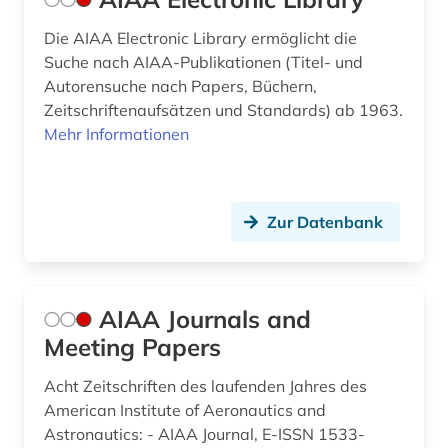
gebrauchsmusterrecht (2)
Die AIAA Electronic Library ermöglicht die
Suche nach AIAA-Publikationen (Titel- und
gefahrenkennzeichnung (1)
Autorensuche nach Papers, Büchern,
gefahrgut (2)
Zeitschriftenaufsätzen und Standards) ab 1963.
Mehr Informationen
gefahrgutbeförderungsrecht (1)
gefährliches gut (1)
Zur Datenbank
geisteswissenschaften (9)
generative ki (1)
geochemie (1)
AIAA Journals and
Meeting Papers
geologie (3)
Acht Zeitschriften des laufenden Jahres des
geomechanik (3)
American Institute of Aeronautics and
geophysik (1)
Astronautics: - AIAA Journal, E-ISSN 1533-