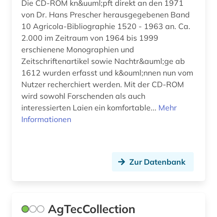
Die CD-ROM kn&uuml;pft direkt an den 1971
firma (1)
von Dr. Hans Prescher herausgegebenen Band
10 Agricola-Bibliographie 1520 - 1963 an. Ca.
firmenverzeichnis (1)
2.000 im Zeitraum von 1964 bis 1999
flugfoto (1)
erschienene Monographien und
Zeitschriftenartikel sowie Nachtr&auml;ge ab
flugtechnik (1)
1612 wurden erfasst und k&ouml;nnen nun vom
Nutzer recherchiert werden. Mit der CD-ROM
fluidik (1)
wird sowohl Forschenden als auch
interessierten Laien ein komfortable...
forschung (1)
Mehr
Informationen
forschungdaten (1)
forschungsbericht (1)
Zur Datenbank
forschungsdaten (2)
forschungsdatenmanagement (1)
AgTecCollection
forschungsdatenrepositorium (1)