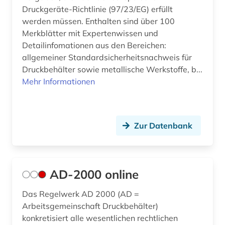
Druckgeräte-Richtlinie (97/23/EG) erfüllt
diebstahlsicherung (1)
werden müssen. Enthalten sind über 100
Merkblätter mit Expertenwissen und
dienstleistung (1)
Detailinfomationen aus den Bereichen:
allgemeiner Standardsicherheitsnachweis für
dieselmotor (2)
Druckbehälter sowie metallische Werkstoffe, b...
digitale bibliothek (1)
Mehr Informationen
digitale bildverarbeitung (1)
digitalisierung (1)
Zur Datenbank
din-en-iso-norm (1)
din-iso-norm (1)
AD-2000 online
din-norm (11)
Das Regelwerk AD 2000 (AD =
din-vde-norm (2)
Arbeitsgemeinschaft Druckbehälter)
konkretisiert alle wesentlichen rechtlichen
discovery service (1)