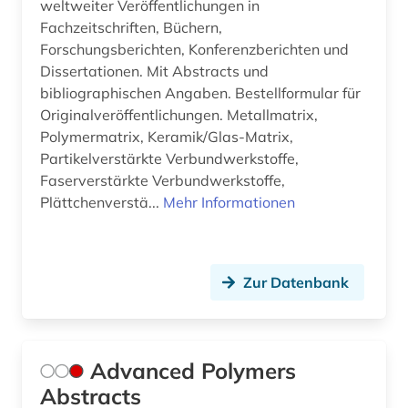
druckvorstufe (1)
weltweiter Veröffentlichungen in
Fachzeitschriften, Büchern,
dvs-merkblatt (1)
Forschungsberichten, Konferenzberichten und
Dissertationen. Mit Abstracts und
dämpfung (1)
bibliographischen Angaben. Bestellformular für
e-learning (5)
Originalveröffentlichungen. Metallmatrix,
Polymermatrix, Keramik/Glas-Matrix,
e-tutorial (1)
Partikelverstärkte Verbundwerkstoffe,
Faserverstärkte Verbundwerkstoffe,
einbruchsicherung (2)
Plättchenverstä...
Mehr Informationen
einführung (1)
eisenbahn (2)
Zur Datenbank
eisenbahnverkehr (1)
elektrische energietechnik (1)
Advanced Polymers
elektrofahrzeug (1)
Abstracts