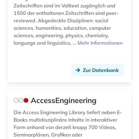
Zeitschriften sind im Volltext zugänglich und
bio-basierte verbundwerkstoffe (1)
1500 der enthaltenen Zeitschriften sind peer-
reviewed. Abgedeckte Disziplinen: social
bioenergie (1)
sciences, humanities, education, computer
biologie (2)
sciences, engineering, physics, chemistry,
language and linguistics, ...
Mehr Informationen
biomaterial (1)
biomedizin (1)
Zur Datenbank
biomedizinische technik (2)
biopolymere (1)
biotechnologie (1)
AccessEngineering
biowissenschaften (1)
Die Access Engineering Library liefert neben E-
Books multidisziplinäre Inhalte in interaktiver
bodensanierung (1)
Form anhand von derzeit knapp 700 Videos,
Seminarplänen, Grafiken oder
bodenschutz (1)