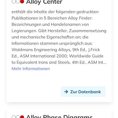
Alloy Center
heizung (1)
enthält die Inhalte der folgenden gedruckten
Publikationen in 5 Bereichen Alloy Finder:
hersteller (1)
Bezeichnungen und Handelsnamen von
hochleistungswerkstoff (2)
Legierungen. Gibt Hersteller, Zusammensetzung
und mechanische Eigenschaften an; die
hochleistungswerkstoff bibliographie (1)
Informationen stammen ursprünglich aus:
Woldmans Engineering Alloys, 9th Ed., J.Frick
hochschullehre (1)
Ed., ASM International 2000; Worldwide Guide
to Equivalent Irons and Steels, 4th Ed., ASM Int...
hochschulschrift (1)
Mehr Informationen
holzbearbeitung (2)
holztechnologie (1)
Zur Datenbank
hubschrauber (1)
hybridantrieb (1)
Alloy Phase Diagrams
hydraulik (1)