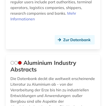
regular users include port authorities, terminal
operators, logistics companies, shippers,
ingenieurswissenschaft (1)
research companies and banks.
Mehr
ingenieurwissenschaften (15)
Informationen
innovation (1)
intelligente systeme (1)
Zur Datenbank
intelligente technik (1)
intelligentes stromnetz (1)
Aluminium Industry
international energy agency (1)
Abstracts
internationale norm (6)
Die Datenbank deckt die weltweit erscheinende
Literatur zu Aluminium ab - von der
iso (2)
Verarbeitung der Erze bis hin zu industriellen
Entwicklungen und Anwendungen: außer
iso-norm (7)
Bergbau sind alle Aspekte der