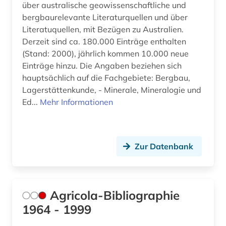
über australische geowissenschaftliche und
fasern (1)
bergbaurelevante Literaturquellen und über
feinwerktechnik (2)
Literatuquellen, mit Bezügen zu Australien.
Derzeit sind ca. 180.000 Einträge enthalten
fertigung (2)
(Stand: 2000), jährlich kommen 10.000 neue
Einträge hinzu. Die Angaben beziehen sich
fertigungssteuerung (1)
hauptsächlich auf die Fachgebiete: Bergbau,
Lagerstättenkunde, - Minerale, Mineralogie und
fertigungstechnik (6)
Ed...
Mehr Informationen
festigkeitslehre (1)
festkörper (1)
Zur Datenbank
festkörperforschung (1)
filme (1)
Agricola-Bibliographie
findbuch (1)
1964 - 1999
finnland (1)