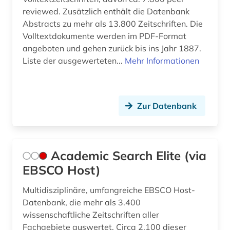
reviewed. Zusätzlich enthält die Datenbank
bibliographie 1964-1999 (1)
Abstracts zu mehr als 13.800 Zeitschriften. Die
bibliometrie (1)
Volltextdokumente werden im PDF-Format
angeboten und gehen zurück bis ins Jahr 1887.
bibliothekswesen (1)
Liste der ausgewerteten...
Mehr Informationen
bildbearbeitung (3)
bildinformatik (1)
Zur Datenbank
bildung (2)
bildverarbeitung (1)
Academic Search Elite (via
binnenschifffahrt (1)
EBSCO Host)
binäre legierung (2)
Multidisziplinäre, umfangreiche EBSCO Host-
bio- und geophysik (2)
Datenbank, die mehr als 3.400
wissenschaftliche Zeitschriften aller
bio-basierte kunststoffe (1)
Fachgebiete auswertet. Circa 2.100 dieser