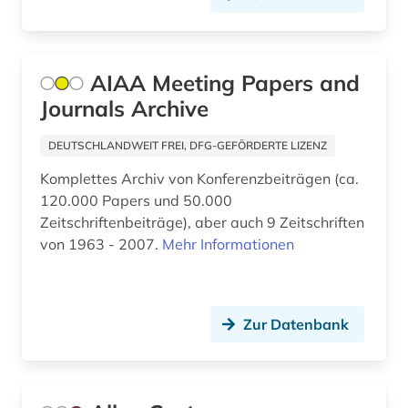
gleitlager (1)
glossar (1)
AIAA Meeting Papers and
grafik (1)
Journals Archive
grenzflächen (1)
DEUTSCHLANDWEIT FREI, DFG-GEFÖRDERTE LIZENZ
gummi (2)
Komplettes Archiv von Konferenzbeiträgen (ca.
120.000 Papers und 50.000
gusseisen (3)
Zeitschriftenbeiträge), aber auch 9 Zeitschriften
von 1963 - 2007.
Mehr Informationen
gusswerkstoffe (1)
handbuch (2)
Zur Datenbank
handelsnamen (1)
harz (1)
heilpflanzen (1)