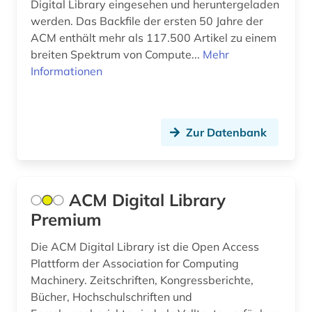
Digital Library eingesehen und heruntergeladen
werden. Das Backfile der ersten 50 Jahre der
chemie-ingenieurwesen (1)
ACM enthält mehr als 117.500 Artikel zu einem
chemikalienbeständigkeit (1)
breiten Spektrum von Compute...
Mehr
Informationen
chemische analyse (1)
chemische zusammensetzung (2)
Zur Datenbank
china (1)
computer to plate (1)
computerlinguistik (1)
ACM Digital Library
Premium
computerphysik (1)
Die ACM Digital Library ist die Open Access
computersicherheit (1)
Plattform der Association for Computing
computertechnik (2)
Machinery. Zeitschriften, Kongressberichte,
Bücher, Hochschulschriften und
controlling (1)