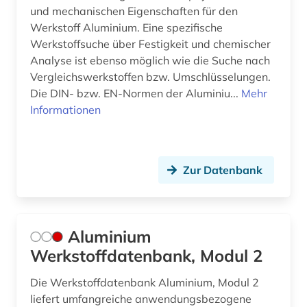
korrosionsschutz (1)
und mechanischen Eigenschaften für den
Werkstoff Aluminium. Eine spezifische
kraftfahrtwesen (1)
Werkstoffsuche über Festigkeit und chemischer
Analyse ist ebenso möglich wie die Suche nach
kraftfahrzeug (5)
Vergleichswerkstoffen bzw. Umschlüsselungen.
kraftfahrzeugbau (1)
Die DIN- bzw. EN-Normen der Aluminiu...
Mehr
Informationen
kraftfahrzeugtechnik (2)
kunst (2)
Zur Datenbank
kunststoff (8)
kunststoff nachschlagewerk (1)
kunststoffe (6)
Aluminium
Werkstoffdatenbank, Modul 2
kunststofftechnik (3)
Die Werkstoffdatenbank Aluminium, Modul 2
kunststoffverarbeitung (4)
liefert umfangreiche anwendungsbezogene