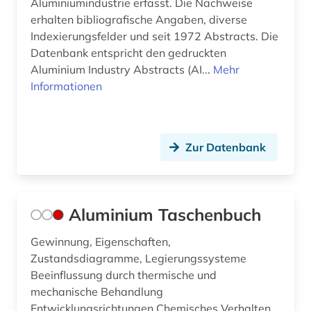
iso-standard (1)
Aluminiumindustrie erfasst. Die Nachweise
erhalten bibliografische Angaben, diverse
it (2)
Indexierungsfelder und seit 1972 Abstracts. Die
Datenbank entspricht den gedruckten
italienisch (1)
Aluminium Industry Abstracts (AI...
Mehr
kalksandstein (1)
Informationen
karrosseriebau (1)
katastrophe (1)
Zur Datenbank
keramik (5)
keramischer werkstoff (4)
Aluminium Taschenbuch
keramischer werkstoff bibliographie (1)
Gewinnung, Eigenschaften,
kernphysik (1)
Zustandsdiagramme, Legierungssysteme
Beeinflussung durch thermische und
klebstoff (2)
mechanische Behandlung
Entwicklungsrichtungen Chemisches Verhalten