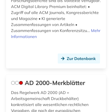
Forschungsberichte sind als Volltexte verfügbar.
ACM Digital Library Premium beinhaltet: •
daten (1)
Zugriff auf alle ACM Journals, Kongressberichte
und Magazine • KI generierte
datensammlung (10)
Zusammenfassungen von Artikeln •
datentechnik (1)
Zusammenfassungen von Konferenzsitzu...
Mehr
Informationen
datenverarbeitung (2)
deponie (1)
Zur Datenbank
design (1)
designregister (1)
deutsch (5)
AD 2000-Merkblätter
deutschland (6)
Das Regelwerk AD 2000 (AD =
Arbeitsgemeinschaft Druckbehälter)
diagnose (1)
konkretisiert alle wesentlichen rechtlichen
Vorgaben, die nach der europäischen
diagramm (1)