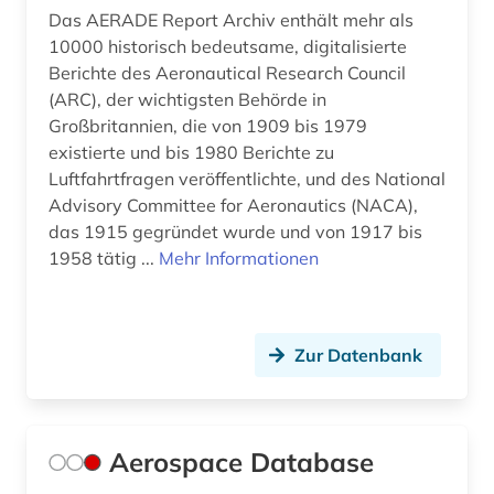
energietechnik (6)
Das AERADE Report Archiv enthält mehr als
10000 historisch bedeutsame, digitalisierte
engineering (1)
Berichte des Aeronautical Research Council
(ARC), der wichtigsten Behörde in
englisch (6)
Großbritannien, die von 1909 bis 1979
english (1)
existierte und bis 1980 Berichte zu
Luftfahrtfragen veröffentlichte, und des National
entwurf (1)
Advisory Committee for Aeronautics (NACA),
das 1915 gegründet wurde und von 1917 bis
enzyklopädie (1)
1958 tätig ...
Mehr Informationen
erdgas (1)
erdmetall (1)
Zur Datenbank
erdöl (1)
erdöltechnik (1)
Aerospace Database
essay (2)