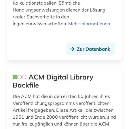
Kalkulationstabellen. Sämtliche
bohrung (1)
Handlungsanweisungen dienen der Lösung
realer Sachverhalte in den
book e (1)
Ingenieurwissenschaften.
Mehr Informationen
brandschutz (4)
bruchmechanik (1)
Zur Datenbank
business (1)
bürokommunikation (1)
ACM Digital Library
cad (1)
Backfile
cae systeme (1)
Die ACM hat die in den ersten 50 Jahren ihres
cd-rom (8)
Veröffentlichungsprogramms veröffentlichten
Artikel freigegeben. Diese Artikel, die zwischen
cellulosechemie (1)
1951 und Ende 2000 veröffentlicht wurden, sind
nun frei zugänglich und können über die ACM
chemie (104)