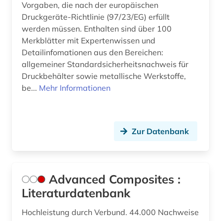
Vorgaben, die nach der europäischen
Druckgeräte-Richtlinie (97/23/EG) erfüllt
dokumentenserver (2)
werden müssen. Enthalten sind über 100
drehflügelflugzeug (1)
Merkblätter mit Expertenwissen und
Detailinfomationen aus den Bereichen:
druck (1)
allgemeiner Standardsicherheitsnachweis für
Druckbehälter sowie metallische Werkstoffe,
druck- und verlagsindustrie (1)
be...
Mehr Informationen
druckbehälter (2)
drucken (1)
Zur Datenbank
druckindustrie (2)
druckmaschine (1)
Advanced Composites :
druckmedien (1)
Literaturdatenbank
drucktechnik (2)
Hochleistung durch Verbund. 44.000 Nachweise