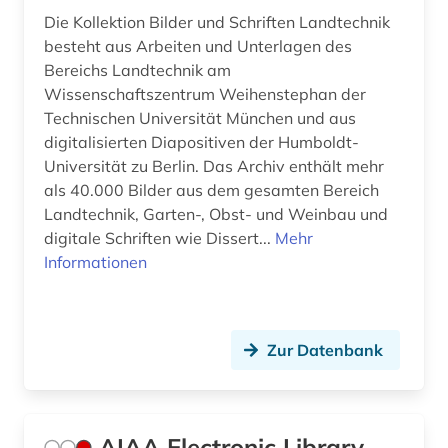
forschungsprojekt (1)
Die Kollektion Bilder und Schriften Landtechnik
besteht aus Arbeiten und Unterlagen des
foto (1)
Bereichs Landtechnik am
Wissenschaftszentrum Weihenstephan der
fotografie (2)
Technischen Universität München und aus
digitalisierten Diapositiven der Humboldt-
fotografieren (1)
Universität zu Berlin. Das Archiv enthält mehr
französisch (2)
als 40.000 Bilder aus dem gesamten Bereich
Landtechnik, Garten-, Obst- und Weinbau und
freie plattform (1)
digitale Schriften wie Dissert...
Mehr
Informationen
fördertechnik (1)
fügetechnik (3)
garn (1)
Zur Datenbank
gebrauchsmuster (4)
gebrauchsmusteranmeldung (2)
AIAA Electronic Library