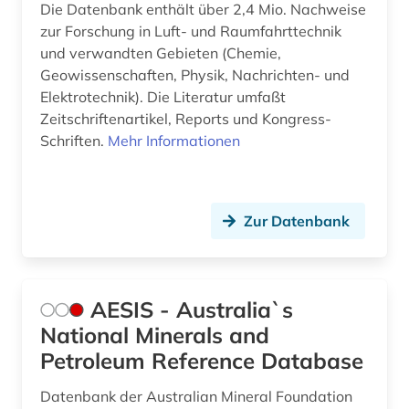
Die Datenbank enthält über 2,4 Mio. Nachweise
eth zürich (1)
zur Forschung in Luft- und Raumfahrttechnik
europa (1)
und verwandten Gebieten (Chemie,
Geowissenschaften, Physik, Nachrichten- und
europäische gemeinschaft (1)
Elektrotechnik). Die Literatur umfaßt
Zeitschriftenartikel, Reports und Kongress-
europäische union (4)
Schriften.
Mehr Informationen
evaluation (1)
fachinformationsdienst (1)
Zur Datenbank
fachportal (1)
fachregelwerk (1)
AESIS - Australia`s
fahrzeugbau (2)
National Minerals and
fahrzeugtechnik (4)
Petroleum Reference Database
fallstudie (2)
Datenbank der Australian Mineral Foundation