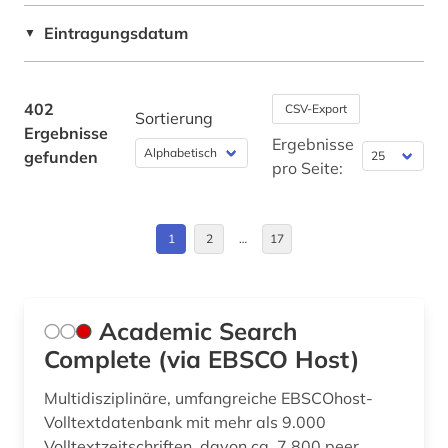
bergbau (8)
USA (10)
Eintragungsdatum
▼
berufsschule (1)
Ungarn (1)
beton (1)
402
CSV-Export
Sortierung
Ergebnisse
betriebsführung (1)
Ergebnisse
gefunden
pro Seite:
betriebsorganisation (1)
betriebssicherheit (1)
1
2
…
17
betriebswirtschaft (2)
bezugsmaterial (1)
Academic Search
bgvr (1)
Complete (via EBSCO Host)
bibliografie (11)
Multidisziplinäre, umfangreiche EBSCOhost-
Volltextdatenbank mit mehr als 9.000
bibliographie (3)
Volltextzeitschriften, davon ca. 7.800 peer