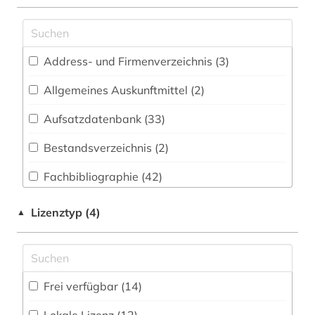
aerospace (1)
Geschichte der Pädagogik und des
Bildungswesens (1)
agrarwirtchaft (1)
Address- und Firmenverzeichnis (3
)
Informatik (53)
anlagenbau (1)
Allgemeines Auskunftmittel (2
)
Mathematik (28)
anlagentechnik (1)
Medien- und Kommunikationswissenschaften,
Aufsatzdatenbank (33
)
arbeit (3)
Kommunikationsdesign (18)
Bestandsverzeichnis (2
)
arbeitsschutz (1)
Medizin (45)
Fachbibliographie (42
)
arbeitsstoff (1)
Natur- und Umweltschutz (79)
Faktendatenbank (54
)
astronautik (1)
Lizenztyp (4)
▲
Pädagogik (24)
Portal (37
)
astronomie (1)
Philosophie (14)
Sammlung Nicht-Textueller-Materialien (2
)
astrophysik (1)
Physik (62)
Frei verfügbar (14)
Volltextdatenbank (97
)
atomkraft (1)
Politologie (32)