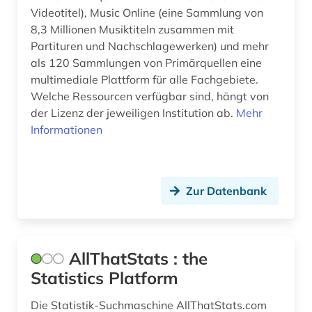
eu (1)
Videotitel), Music Online (eine Sammlung von
8,3 Millionen Musiktiteln zusammen mit
europa (4)
Partituren und Nachschlagewerken) und mehr
als 120 Sammlungen von Primärquellen eine
europäische union (3)
multimediale Plattform für alle Fachgebiete.
evaluation (1)
Welche Ressourcen verfügbar sind, hängt von
der Lizenz der jeweiligen Institution ab.
Mehr
facility-management (1)
Informationen
fahrzeugtechnik (2)
fernerkundung (1)
Zur Datenbank
fernsehen (1)
fertigungstechnik (2)
AllThatStats : the
festkörperforschung (1)
Statistics Platform
fid ost-, ostmittel- und südosteuropa (1)
Die Statistik-Suchmaschine AllThatStats.com