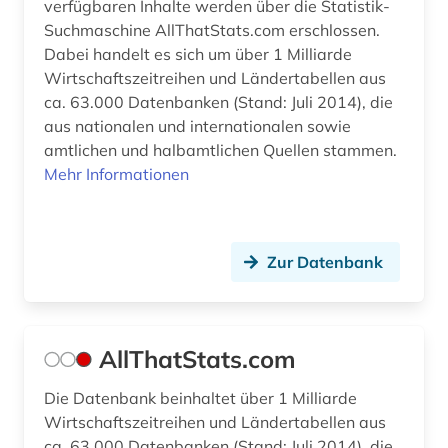
verfügbaren Inhalte werden über die Statistik-
fusionstechnologie (1)
Suchmaschine AllThatStats.com erschlossen.
Dabei handelt es sich um über 1 Milliarde
förderung erneuerbarer energien (1)
Wirtschaftszeitreihen und Ländertabellen aus
förderungsprogramm (1)
ca. 63.000 Datenbanken (Stand: Juli 2014), die
aus nationalen und internationalen sowie
gas (2)
amtlichen und halbamtlichen Quellen stammen.
Mehr Informationen
gasversorgung (1)
gebrauchsmuster (3)
gebrauchsmusteranmeldung (2)
Zur Datenbank
gebrauchsmusterrecht (2)
geisteswissenschaften (9)
AllThatStats.com
general topics for engineers (1)
Die Datenbank beinhaltet über 1 Milliarde
Wirtschaftszeitreihen und Ländertabellen aus
generative ki (1)
ca. 63.000 Datenbanken (Stand: Juli 2014), die