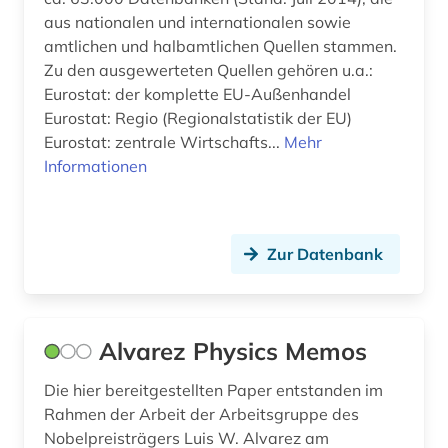
geomechanik (1)
aus nationalen und internationalen sowie
amtlichen und halbamtlichen Quellen stammen.
geotechnik (1)
Zu den ausgewerteten Quellen gehören u.a.:
Eurostat: der komplette EU-Außenhandel
geothermie (1)
Eurostat: Regio (Regionalstatistik der EU)
geowissenschaften (4)
Eurostat: zentrale Wirtschafts...
Mehr
Informationen
geschichte (3)
geschützte topographien (1)
Zur Datenbank
gesundheit (3)
gesundheitsgefährdung (1)
gesundheitsindikator (2)
Alvarez Physics Memos
gesundheitswissenschaften (1)
Die hier bereitgestellten Paper entstanden im
Rahmen der Arbeit der Arbeitsgruppe des
gewerbliche schutzrechte (3)
Nobelpreisträgers Luis W. Alvarez am