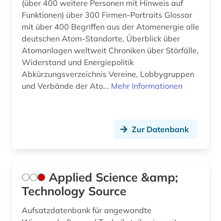
(über 400 weitere Personen mit Hinweis auf
industrie (3)
Funktionen) über 300 Firmen-Portraits Glossar
mit über 400 Begriffen aus der Atomenergie alle
informatik (6)
deutschen Atom-Standorte, Überblick über
Atomanlagen weltweit Chroniken über Störfälle,
informatik und kommunikationstechnik (2)
Widerstand und Energiepolitik
informationstechnik (2)
Abkürzungsverzeichnis Vereine, Lobbygruppen
und Verbände der Ato...
Mehr Informationen
ingenieurswesen (1)
ingenieurwissenschaften (7)
Zur Datenbank
international energy agency (3)
internationale agentur für erneuerbare
energien (1)
Applied Science &amp;
internationale energieagentur (1)
Technology Source
internationaler kreditmarkt (2)
Aufsatzdatenbank für angewandte