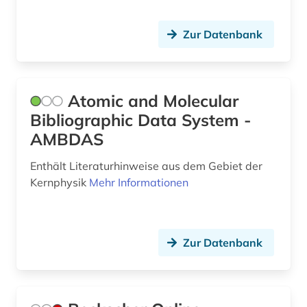
luftfahrttechnik (1)
Zur Datenbank
luftqualität (1)
mak-wert (1)
management (1)
Atomic and Molecular
Bibliographic Data System -
markenregister (1)
AMBDAS
markscheidekunde (1)
Enthält Literaturhinweise aus dem Gebiet der
markt (3)
Kernphysik
Mehr Informationen
maschinen- und anlagenbau (1)
maschinenbau (9)
Zur Datenbank
materialwissenschaft (1)
mathematik (2)