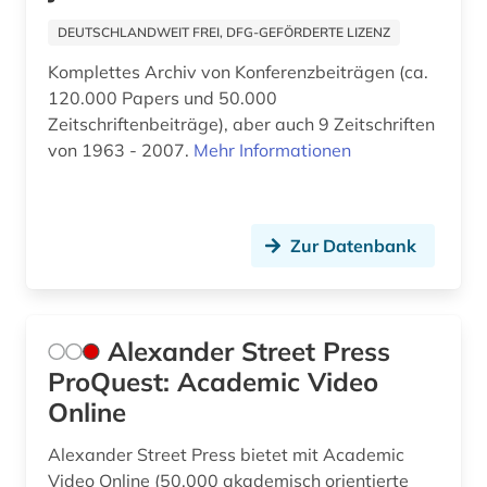
english (1)
DEUTSCHLANDWEIT FREI, DFG-GEFÖRDERTE LIZENZ
entwicklung (4)
Komplettes Archiv von Konferenzbeiträgen (ca.
entwicklungsländer (2)
120.000 Papers und 50.000
Zeitschriftenbeiträge), aber auch 9 Zeitschriften
enzyklopädie (1)
von 1963 - 2007.
Mehr Informationen
erdgas (1)
erdwärme (1)
Zur Datenbank
erneubare energien (2)
erneuerbare energie (1)
Alexander Street Press
erneuerbare energien (9)
ProQuest: Academic Video
Online
essay (1)
eth zürich (1)
Alexander Street Press bietet mit Academic
Video Online (50.000 akademisch orientierte