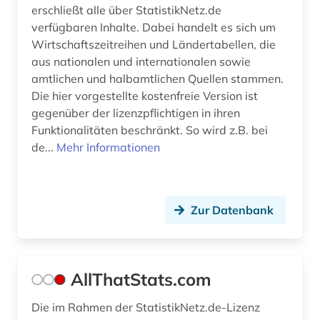
film (1)
erschließt alle über StatistikNetz.de
verfügbaren Inhalte. Dabei handelt es sich um
finanzen (1)
Wirtschaftszeitreihen und Ländertabellen, die
aus nationalen und internationalen sowie
finanzwirtschaft (3)
amtlichen und halbamtlichen Quellen stammen.
Die hier vorgestellte kostenfreie Version ist
firmenverzeichnis (1)
gegenüber der lizenzpflichtigen in ihren
flugtechnik (1)
Funktionalitäten beschränkt. So wird z.B. bei
de...
Mehr Informationen
forschung (2)
forschung und entwicklung (1)
Zur Datenbank
forschungdaten (1)
forschungsbericht (1)
freie plattform (1)
AllThatStats.com
fusion (1)
Die im Rahmen der StatistikNetz.de-Lizenz