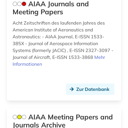
energietechnik (8)
AIAA Journals and
Meeting Papers
energieverbrauch (2)
Acht Zeitschriften des laufenden Jahres des
energieverschwendung (1)
American Institute of Aeronautics and
energieversorgung (3)
Astronautics: - AIAA Journal, E-ISSN 1533-
385X - Journal of Aerospace Information
energiewende (2)
Systems (formerly JACIC) , E-ISSN 2327-3097 -
Journal of Aircraft, E-ISSN 1533-3868
Mehr
energiewirtschaft (6)
Informationen
energiwirtschaft (1)
energy (1)
Zur Datenbank
engineering (1)
engineering profession (1)
AIAA Meeting Papers and
englisch (1)
Journals Archive