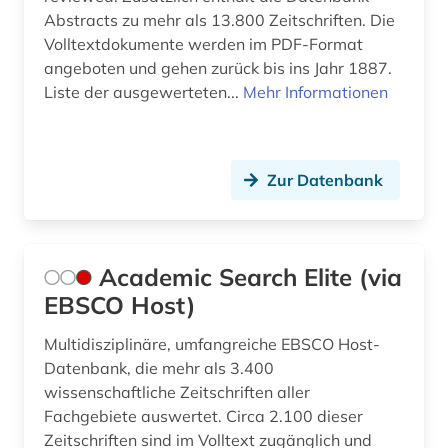
Abstracts zu mehr als 13.800 Zeitschriften. Die
deutschland (3)
Volltextdokumente werden im PDF-Format
angeboten und gehen zurück bis ins Jahr 1887.
devices &amp; systems (1)
Liste der ausgewerteten...
Mehr Informationen
diebstahlsicherung (1)
dienstleistung (5)
Zur Datenbank
dienstleistungssektor (1)
dieselmotor (1)
Academic Search Elite (via
digitalisierung (1)
EBSCO Host)
din-en-iso-norm (1)
Multidisziplinäre, umfangreiche EBSCO Host-
din-iso-norm (1)
Datenbank, die mehr als 3.400
wissenschaftliche Zeitschriften aller
din-norm (1)
Fachgebiete auswertet. Circa 2.100 dieser
Zeitschriften sind im Volltext zugänglich und
din-vde-norm (2)