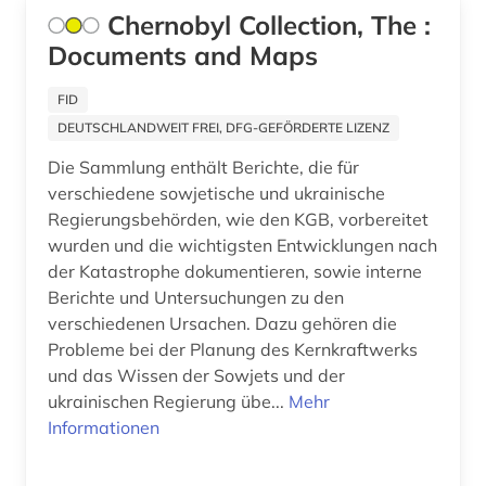
Chernobyl Collection, The :
pharmazie (16)
Documents and Maps
photonics &amp; electro-optics (1)
FID
physik (6)
DEUTSCHLANDWEIT FREI, DFG-GEFÖRDERTE LIZENZ
plasmaphysik (1)
Die Sammlung enthält Berichte, die für
verschiedene sowjetische und ukrainische
politik (1)
Regierungsbehörden, wie den KGB, vorbereitet
wurden und die wichtigsten Entwicklungen nach
polymerforschung (1)
der Katastrophe dokumentieren, sowie interne
portal (1)
Berichte und Untersuchungen zu den
verschiedenen Ursachen. Dazu gehören die
poster (1)
Probleme bei der Planung des Kernkraftwerks
und das Wissen der Sowjets und der
power (1)
ukrainischen Regierung übe...
Mehr
Informationen
preprint server (1)
primärquelle (1)