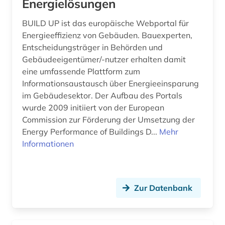
Energielösungen
open science (1)
BUILD UP ist das europäische Webportal für
optik (1)
Energieeffizienz von Gebäuden. Bauexperten,
Entscheidungsträger in Behörden und
optische nachrichtentechnik (1)
Gebäudeeigentümer/-nutzer erhalten damit
eine umfassende Plattform zum
optoelektronik (1)
Informationsaustausch über Energieeinsparung
patent (6)
im Gebäudesektor. Der Aufbau des Portals
wurde 2009 initiiert von der European
patentanmeldung (3)
Commission zur Förderung der Umsetzung der
Energy Performance of Buildings D...
Mehr
patente (2)
Informationen
patentklassifikation (1)
patentrecht (3)
Zur Datenbank
patentregister (1)
petroleum (1)