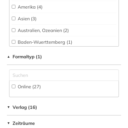
bildverarbeitung (1)
Amerika (4)
bio- und geophysik (2)
Asien (3)
biodiesel (1)
Australien, Ozeanien (2)
biodiversität (1)
Baden-Wuerttemberg (1)
bioenergie (2)
Bayern (3)
Formaltyp (1)
▲
bioengineer (1)
China (1)
biogas (1)
Deutschland (21)
Online (27
)
bioingenieurwesen (1)
Europa (5)
biologie (3)
Frankreich (1)
Verlag (16)
▼
biomasse (1)
Großbritannien (1)
Zeiträume
biomasseproduktion (1)
▼
Kanada (1)