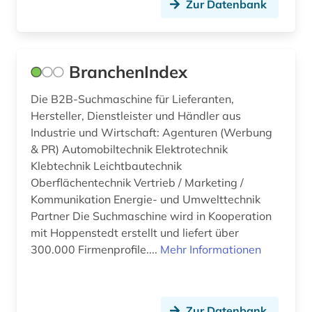
Zur Datenbank
nachhaltige entwicklung (2)
nachhaltigkeit (4)
BranchenIndex
nachricht (1)
nachrichtentechnik (2)
Die B2B-Suchmaschine für Lieferanten,
Hersteller, Dienstleister und Händler aus
nachwachsender rohstoff (1)
Industrie und Wirtschaft: Agenturen (Werbung
& PR) Automobiltechnik Elektrotechnik
nanotechnologie (4)
Klebtechnik Leichtbautechnik
Oberflächentechnik Vertrieb / Marketing /
nanowissenschaft (1)
Kommunikation Energie- und Umwelttechnik
naturgefahr (1)
Partner Die Suchmaschine wird in Kooperation
mit Hoppenstedt erstellt und liefert über
naturschutz (1)
300.000 Firmenprofile....
Mehr Informationen
naturwissenschaft (2)
naturwissenschaften (18)
Zur Datenbank