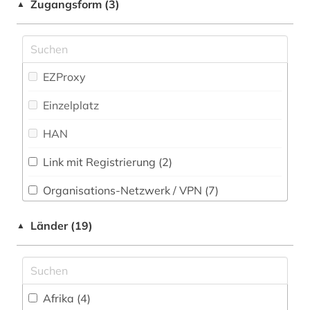
Zugangsform (3)
▲
betriebsführung (1)
betriebsorganisation (1)
betriebssicherheit (1)
EZProxy
bevölkerungsstatistik (1)
Einzelplatz
bibliografie (5)
HAN
bibliographie (1)
Link mit Registrierung (2)
bibliometrie (1)
Organisations-Netzwerk / VPN (7)
bibliotheksbestand (1)
Shibboleth (7)
Länder (19)
▲
bibliothekskatalog plus (1)
Zugriff vor Ort
bildgebendes verfahren (1)
bildung (3)
Afrika (4)