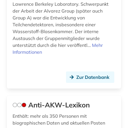
Lawrence Berkeley Laboratory. Schwerpunkt
gewerblicher rechtsschutz (4)
der Arbeit der Alvarez Group (später auch
globalisierung (3)
Group A) war die Entwicklung von
Teilchendetektoren, insbesondere einer
glossar (1)
Wasserstoff-Blasenkammer. Der interne
Austausch der Gruppenmitglieder wurde
grenzflächen (1)
unterstützt durch die hier veröffentl...
Mehr
Informationen
grüner wasserstoff (1)
handel (6)
haustechnik (1)
Zur Datenbank
heizung (1)
hersteller (1)
Anti-AKW-Lexikon
hüttenindustrie (1)
Enthält: mehr als 350 Personen mit
biographischen Daten und aktuellen Posten
iea (2)