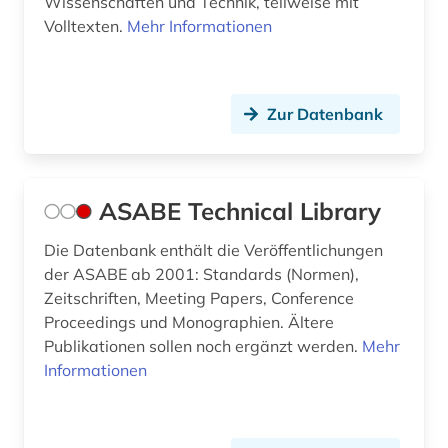
Wissenschaften und Technik, teilweise mit
iso-norm (1)
Volltexten.
Mehr Informationen
jahrbuch (2)
japan (1)
Zur Datenbank
kernenergie (3)
kernenergiewirtschaft (1)
ASABE Technical Library
kernforschung (2)
kernkraftwerk (1)
Die Datenbank enthält die Veröffentlichungen
der ASABE ab 2001: Standards (Normen),
kernphysik (5)
Zeitschriften, Meeting Papers, Conference
Proceedings und Monographien. Ältere
kerntechnik (4)
Publikationen sollen noch ergänzt werden.
Mehr
Informationen
klimaschutz (2)
klimatechnik (3)