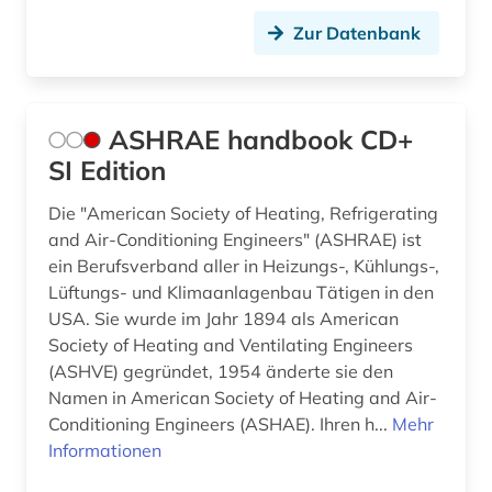
kunst (2)
Zur Datenbank
künstliche intelligenz (1)
lagerstättenkunde (1)
ASHRAE handbook CD+
landtechnik (1)
SI Edition
landwirtschaft (4)
Die "American Society of Heating, Refrigerating
laser (1)
and Air-Conditioning Engineers" (ASHRAE) ist
ein Berufsverband aller in Heizungs-, Kühlungs-,
lausitzer revier (1)
Lüftungs- und Klimaanlagenbau Tätigen in den
USA. Sie wurde im Jahr 1894 als American
lichttechnik (1)
Society of Heating and Ventilating Engineers
liechtenstein (1)
(ASHVE) gegründet, 1954 änderte sie den
Namen in American Society of Heating and Air-
lithografie (1)
Conditioning Engineers (ASHAE). Ihren h...
Mehr
Informationen
luftfahrt (1)