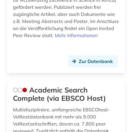
for Accelerating Excellence in Science in Africa)
gefördert werden. Publiziert werden frei
chemie (44)
zugängliche Artikel, aber auch Dokumente wie
china (2)
z.B. Meeting Abstracts und Poster. Im Anschluss
an die Veröffentlichung findet ein Open Invited
circuit (1)
Peer Review statt.
Mehr Informationen
components (1)
computersicherheit (1)
Zur Datenbank
computing &amp; processing (1)
daten (1)
Academic Search
datensammlung (3)
Complete (via EBSCO Host)
demographie (6)
Multidisziplinäre, umfangreiche EBSCOhost-
Volltextdatenbank mit mehr als 9.000
designregister (1)
Volltextzeitschriften, davon ca. 7.800 peer
deutsch (1)
reviewed. Zusätzlich enthält die Datenbank