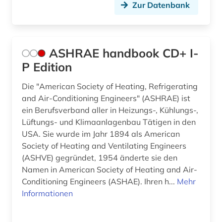
klimawandel (2)
Zur Datenbank
klimaänderung (4)
kohle (5)
ASHRAE handbook CD+ I-
kohlendioxid (1)
P Edition
kohlenstoffdioxid (1)
Die "American Society of Heating, Refrigerating
and Air-Conditioning Engineers" (ASHRAE) ist
komitet gosudarstvennoj bezopasnosti (1)
ein Berufsverband aller in Heizungs-, Kühlungs-,
Lüftungs- und Klimaanlagenbau Tätigen in den
kommentar (2)
USA. Sie wurde im Jahr 1894 als American
kommunikation (1)
Society of Heating and Ventilating Engineers
(ASHVE) gegründet, 1954 änderte sie den
konferenz (1)
Namen in American Society of Heating and Air-
Conditioning Engineers (ASHAE). Ihren h...
Mehr
kongress (1)
Informationen
kraftfahrzeug (1)