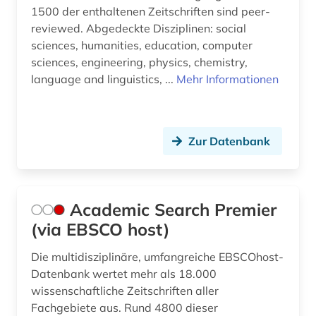
1500 der enthaltenen Zeitschriften sind peer-
discovery service (1)
reviewed. Abgedeckte Disziplinen: social
sciences, humanities, education, computer
discovery system (1)
sciences, engineering, physics, chemistry,
language and linguistics, ...
Mehr Informationen
dokumentation (1)
dokumentenserver (1)
e-learning (1)
Zur Datenbank
einbruchsicherung (2)
ejournals (1)
Academic Search Premier
(via EBSCO host)
elektrische energie (1)
elektrizität (3)
Die multidisziplinäre, umfangreiche EBSCOhost-
Datenbank wertet mehr als 18.000
elektrizitätserzeugung (2)
wissenschaftliche Zeitschriften aller
Fachgebiete aus. Rund 4800 dieser
elektrizitätsmarkt (1)