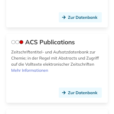
energieeinsparung (2)
Zur Datenbank
energieerzeugung (3)
energieforschung (4)
ACS Publications
energiegewinnung (1)
Zeitschriftentitel- und Aufsatzdatenbank zur
energiemanagement (2)
Chemie; in der Regel mit Abstracts und Zugriff
energiemarkt (3)
auf die Volltexte elektronischer Zeitschriften
Mehr Informationen
energiepolitik (3)
energiequellen (1)
Zur Datenbank
energierecht (2)
energierecht deutschland (1)