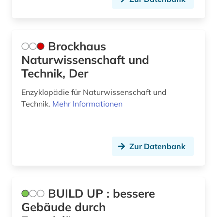
natürliche ressourcen (2)
networking &amp; broadcasting (1)
Brockhaus
neuheit (2)
Naturwissenschaft und
neuheitsrecherche (2)
Technik, Der
norm (2)
Enzyklopädie für Naturwissenschaft und
Technik.
Mehr Informationen
normen (1)
oecd (10)
Zur Datenbank
oecd-staaten (1)
online-publikation (3)
open access (5)
BUILD UP : bessere
Gebäude durch
open data (2)