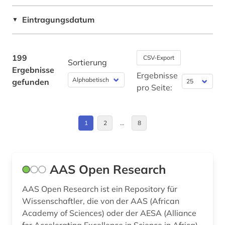
biomedizinische technik (2)
Liechtenstein (1)
Eintragungsdatum
▼
biotechnologie (1)
Oesterreich (1)
biowissenschaften (2)
Ostasien (1)
199
CSV-Export
Sortierung
Ergebnisse
bioökonomie (1)
Schweiz (4)
Ergebnisse
gefunden
pro Seite:
bodenkunde (1)
USA (2)
brandschutz (2)
Ukraine (1)
1
2
…
8
braunkohle (1)
Ungarn (1)
brennstoffe (1)
AAS Open Research
buchbestand (1)
AAS Open Research ist ein Repository für
budget (1)
Wissenschaftler, die von der AAS (African
Academy of Sciences) oder der AESA (Alliance
bücher (1)