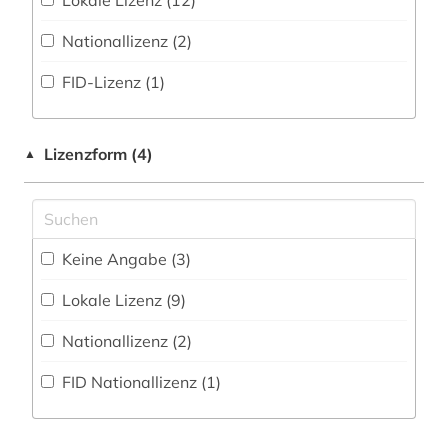
Lokale Lizenz (12)
Wörterbuch, Enzyklopädie, Nachschlagwerk
atomphysik (1)
(20
)
Psychologie (18)
Nationallizenz (2)
audiovisuelle medien (1)
Zeitung (3
)
Rechtswissenschaft (27)
FID-Lizenz (1)
aufsatzsammlung (2)
Zeitungs-, Zeitschriftenbibliographie (1
)
Soziologie (35)
ausgabe (1)
Technik (94)
Lizenzform (4)
▲
auslandsschulden (2)
Werkstoffwissenschaften und
Fertigungstechnik (81)
automatisierungstechnik (1)
Wirtschaftswissenschaften (71)
Keine Angabe (3)
bat-wert (1)
Wissenschaftskunde, Forschung, Hochschul-,
Lokale Lizenz (9)
bautechnik (1)
Museumswesen (9)
Nationallizenz (2)
bayern (2)
FID Nationallizenz (1)
belarus (2)
bergbau (4)