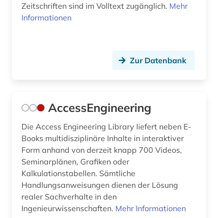
Zeitschriften sind im Volltext zugänglich.
Mehr
Informationen
elektronik (6)
elektronische zeitschrift (3)
elektronisches buch (13)
Zur Datenbank
elektrotechnik (9)
elektrotechnik und elektronik (1)
AccessEngineering
elementarteilchenphysik (1)
Die Access Engineering Library liefert neben E-
elktrotechnik (1)
Books multidisziplinäre Inhalte in interaktiver
Form anhand von derzeit knapp 700 Videos,
emission (1)
Seminarplänen, Grafiken oder
Kalkulationstabellen. Sämtliche
energie (22)
Handlungsanweisungen dienen der Lösung
realer Sachverhalte in den
energiebewusstes bauen (1)
Ingenieurwissenschaften.
Mehr Informationen
energieeffizienz (4)