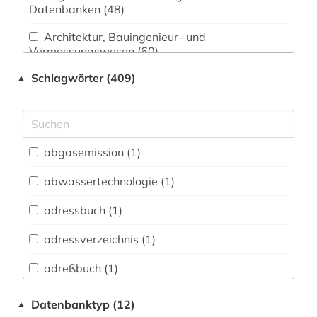
Datenbanken (48)
Architektur, Bauingenieur- und
Vermessungswesen (60)
Schlagwörter (409)
▲
Biologie, Biotechnologie (76)
Buch- und Bibliothekswesen,
Informationswissenschaft (8)
Chemie und Pharmazie (58)
abgasemission (1)
Elektrotechnik, Elektronik, Nachrichtentechnik
abwassertechnologie (1)
(79)
adressbuch (1)
Energietechnik (199)
adressverzeichnis (1)
Geographie (1)
adreßbuch (1)
Geowissenschaften (37)
aeronautik (1)
Datenbanktyp (12)
▲
Geschichte (15)