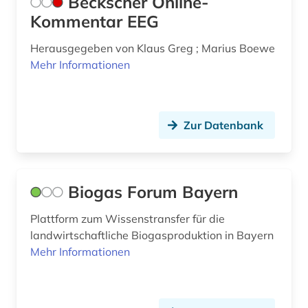
Beckscher Online-
mauritius (1)
Kommentar EEG
medizin (5)
Herausgegeben von Klaus Greg ; Marius Boewe
Mehr Informationen
medizinische technik (1)
medizintechnik (2)
meereskunde (2)
Zur Datenbank
messtechnik (1)
migration (3)
Biogas Forum Bayern
mineralogie (1)
Plattform zum Wissenstransfer für die
landwirtschaftliche Biogasproduktion in Bayern
mitgliedsstaaten (3)
Mehr Informationen
mitteldeutsches revier (1)
multidisziplinär (1)