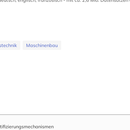
eutsch, englisch, französisch - mit ca. 2,6 Mio. Datensätzen
stechnik
Maschinenbau
tifizierungsmechanismen