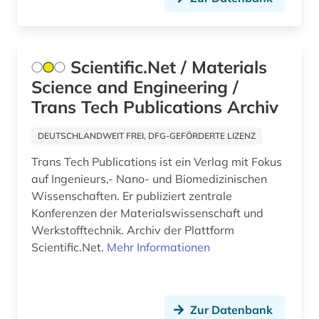
arbeitsmedizin (5)
arbeitsproduktivität (3)
arbeitspsychologie (1)
Scientific.Net / Materials
Science and Engineering /
arbeitsrecht (64)
Trans Tech Publications Archiv
arbeitsrecht kommentar (1)
DEUTSCHLANDWEIT FREI, DFG-GEFÖRDERTE LIZENZ
arbeitsschutz (9)
Trans Tech Publications ist ein Verlag mit Fokus
arbeitsschutzrecht (1)
auf Ingenieurs,- Nano- und Biomedizinischen
Wissenschaften. Er publiziert zentrale
arbeitssicherheit (10)
Konferenzen der Materialswissenschaft und
Werkstofftechnik. Archiv der Plattform
arbeitssicherheitsrecht (1)
Scientific.Net.
Mehr Informationen
arbeitsstoff (1)
arbeitsstätten (1)
Zur Datenbank