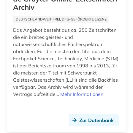
american anthropological association (1)
Archiv
american indian movement (1)
DEUTSCHLANDWEIT FREI, DFG-GEFÖRDERTE LIZENZ
amerika (31)
Das Angebot besteht aus ca. 250 Zeitschriften,
die ein breites geistes- und
amerika + schwarze (1)
naturwissenschaftliches Fächerspektrum
abdecken. Für die meisten der Titel aus dem
amerika unabhängigkeitskrieg (1)
Fachpaket Science, Technology, Medicine (STM)
amerikanische geschichte (1)
ist der Berichtszeitraum von 1998 bis 2013, für
die meisten der Titel mit Schwerpunkt
amerikanische literatur (2)
Geisteswissenschaften (LLH) sind alle Backfiles
verfügbar. Das Archiv wird während der
amerikanische sprachen (1)
Vertragslaufzeit de...
Mehr Informationen
amerikanisches englisch (1)
amerikanistik (4)
Zur Datenbank
ami (1)