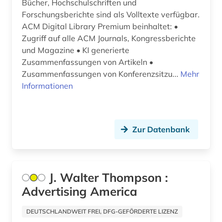
Bücher, Hochschulschriften und
altertum (8)
Forschungsberichte sind als Volltexte verfügbar.
altertumswissenschaft (13)
ACM Digital Library Premium beinhaltet: •
Zugriff auf alle ACM Journals, Kongressberichte
altertumswissenschaften (8)
und Magazine • KI generierte
Zusammenfassungen von Artikeln •
altes buch (16)
Zusammenfassungen von Konferenzsitzu...
Mehr
altes testament (7)
Informationen
altes testament griechisch (1)
altes testament lateinisch (1)
Zur Datenbank
altes ägypten (2)
altfranzösisch (4)
J. Walter Thompson :
altgermanistik (2)
Advertising America
althochdeutsch (1)
DEUTSCHLANDWEIT FREI, DFG-GEFÖRDERTE LIZENZ