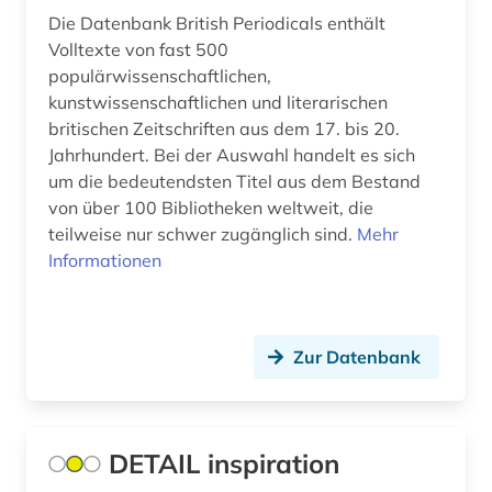
afro-amerikanische geschichte (1)
Die Datenbank British Periodicals enthält
Monaco (1)
Volltexte von fast 500
afro-amerikanische literatur (1)
Montenegro (6)
populärwissenschaftlichen,
kunstwissenschaftlichen und literarischen
afroamerikaner (3)
Niederlande (27)
britischen Zeitschriften aus dem 17. bis 20.
afroamerikanische musik (4)
Jahrhundert. Bei der Auswahl handelt es sich
Niedersachsen (14)
um die bedeutendsten Titel aus dem Bestand
agence france-presse (1)
Nordamerika (24)
von über 100 Bibliotheken weltweit, die
teilweise nur schwer zugänglich sind.
Mehr
agende (1)
Nordrhein-Westfalen (19)
Informationen
aggressivität (1)
Norwegen (32)
agrar- (1)
Oesterreich (92)
Zur Datenbank
agrarforschung (1)
Osmanisches Reich (7)
agrarmarkt (1)
Ostasien (46)
DETAIL inspiration
agrarprodukt (1)
Osteuropa (41)