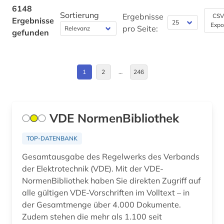
Byzantinisches Reich (4)
6148
abwasserabgabengesetz (1)
Sortierung
Ergebnisse
CSV
Ergebnisse
Expo
China (51)
pro Seite:
gefunden
abwassertechnische vereinigung (1)
Daenemark (75)
abwassertechnologie (2)
Deutschland (1054)
1
2
…
246
abzeichen (1)
Deutschland (DDR) (17)
academia sinica (1)
Estland (12)
VDE NormenBibliothek
achim von werke (1)
Europa (177)
acquisitions (1)
TOP-DATENBANK
Finnland (27)
Gesamtausgabe des Regelwerks des Verbands
actes (1)
der Elektrotechnik (VDE). Mit der VDE-
Frankreich (77)
acts (1)
NormenBibliothek haben Sie direkten Zugriff auf
GUS (17)
alle gültigen VDE-Vorschriften im Volltext – in
adel (1)
der Gesamtmenge über 4.000 Dokumente.
Griechenland (1)
Zudem stehen die mehr als 1.100 seit
administration (1)