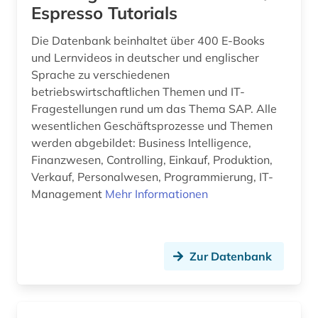
Espresso Tutorials
akademien der wissenschaft (1)
Schleswig-Holstein (5)
Die Datenbank beinhaltet über 400 E-Books
akademieschrift (1)
Schweden (76)
und Lernvideos in deutscher und englischer
akkadisch (1)
Sprache zu verschiedenen
Schweiz (78)
betriebswirtschaftlichen Themen und IT-
akkreditierung (1)
Serbien (8)
Fragestellungen rund um das Thema SAP. Alle
wesentlichen Geschäftsprozesse und Themen
aktie (1)
Skandinavien (7)
werden abgebildet: Business Intelligence,
aktienanalyse (1)
Finanzwesen, Controlling, Einkauf, Produktion,
Slowakei (6)
Verkauf, Personalwesen, Programmierung, IT-
aktienrecht (1)
Management
Mehr Informationen
Slowenien (4)
albanien (4)
Spanien (23)
albert (1)
Suedamerika (57)
Zur Datenbank
albert (1879-1955) (1)
Suedasien (11)
alberto caeiro (1)
Suedostasien (12)