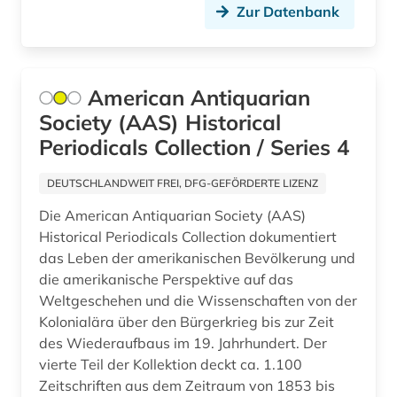
Zur Datenbank
antisemitismus (3)
antisemitismusforschung (1)
American Antiquarian
antitrustrecht (1)
Society (AAS) Historical
antrag (1)
Periodicals Collection / Series 4
antragsschrift (1)
DEUTSCHLANDWEIT FREI, DFG-GEFÖRDERTE LIZENZ
anwalt (1)
Die American Antiquarian Society (AAS)
Historical Periodicals Collection dokumentiert
anzeiger (1)
das Leben der amerikanischen Bevölkerung und
die amerikanische Perspektive auf das
anästhesie (2)
Weltgeschehen und die Wissenschaften von der
apartheid (3)
Kolonialära über den Bürgerkrieg bis zur Zeit
des Wiederaufbaus im 19. Jahrhundert. Der
aphasie (1)
vierte Teil der Kollektion deckt ca. 1.100
Zeitschriften aus dem Zeitraum von 1853 bis
apis (1)