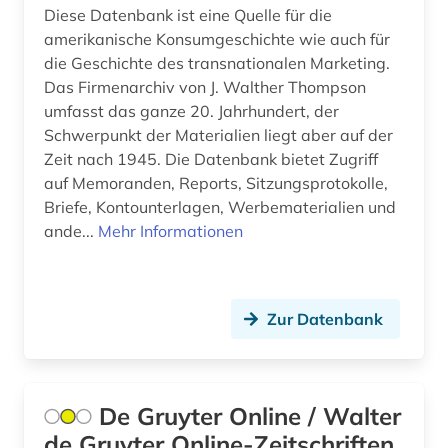
altkanaanäisch (1)
Diese Datenbank ist eine Quelle für die
amerikanische Konsumgeschichte wie auch für
altlastensanierung (1)
die Geschichte des transnationalen Marketing.
Das Firmenarchiv von J. Walther Thompson
altlastsanierung (3)
umfasst das ganze 20. Jahrhundert, der
altnordisch (2)
Schwerpunkt der Materialien liegt aber auf der
Zeit nach 1945. Die Datenbank bietet Zugriff
altokzitanisch (1)
auf Memoranden, Reports, Sitzungsprotokolle,
Briefe, Kontounterlagen, Werbematerialien und
altorientalistik (1)
ande...
Mehr Informationen
altpersisch (1)
altspanisch (1)
Zur Datenbank
alttürkisch (1)
aluminium (5)
De Gruyter Online / Walter
aluminiumlegierung (3)
de Gruyter Online-Zeitschriften