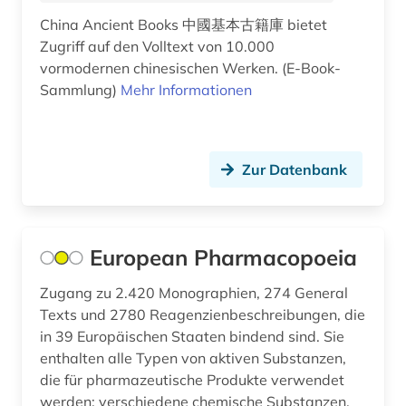
allgemeines verwaltungsrecht (1)
China Ancient Books 中國基本古籍庫 bietet
alltag (4)
Zugriff auf den Volltext von 10.000
vormodernen chinesischen Werken. (E-Book-
alltagsgegenstand (1)
Sammlung)
Mehr Informationen
alltagskultur (1)
alltagsleben (1)
Zur Datenbank
almanach (1)
aloys ludwig (1)
European Pharmacopoeia
altbestand (1)
Zugang zu 2.420 Monographien, 274 General
altdänisch (1)
Texts und 2780 Reagenzienbeschreibungen, die
in 39 Europäischen Staaten bindend sind. Sie
alte geschichte (4)
enthalten alle Typen von aktiven Substanzen,
altenglisch (1)
die für pharmazeutische Produkte verwendet
werden: verschiedene chemische Substanzen,