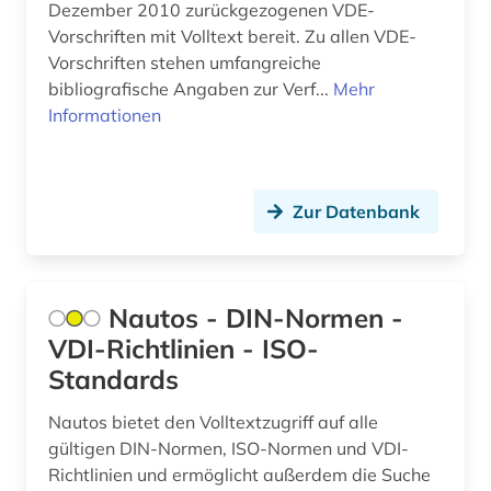
Dezember 2010 zurückgezogenen VDE-
Griechenland (Altertum) (11)
administrative tribunal (1)
Vorschriften mit Volltext bereit. Zu allen VDE-
Vorschriften stehen umfangreiche
Großbritannien (163)
adolf (1)
bibliografische Angaben zur Verf...
Mehr
Hamburg (5)
Informationen
adorno (1)
Hessen (23)
adressbuch (2)
Irland (12)
Zur Datenbank
adressdatenbank (1)
Island (14)
adreßbuch (1)
Israel (29)
aeronomie (1)
Nautos - DIN-Normen -
Italien (37)
VDI-Richtlinien - ISO-
aesopus (1)
Standards
Japan (12)
afanasij a. (1)
Nautos bietet den Volltextzugriff auf alle
Jugoslawien (6)
afghanistan (2)
gültigen DIN-Normen, ISO-Normen und VDI-
Kanada (28)
Richtlinien und ermöglicht außerdem die Suche
african diaspora (1)