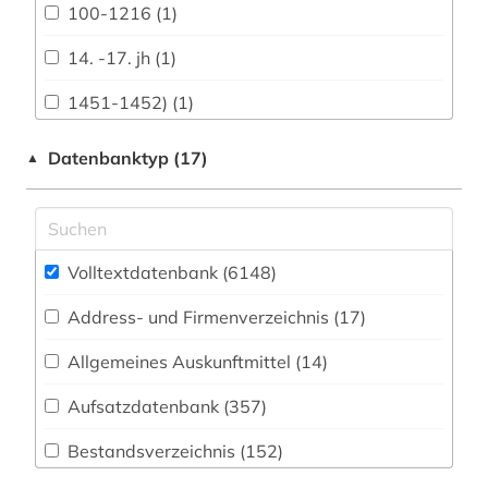
Biologie, Biotechnologie (347)
100-1216 (1)
Buch- und Bibliothekswesen,
14. -17. jh (1)
Informationswissenschaft (147)
1451-1452) (1)
Chemie und Pharmazie (286)
1525&gt (1)
Datenbanktyp (17)
▲
Elektrotechnik, Elektronik, Nachrichtentechnik
(128)
1535-1920 (1)
Energietechnik (100)
1600-1800 (1)
Ethnologie (199)
Volltextdatenbank (6148
)
1680-1648 (1)
Geographie (202)
Address- und Firmenverzeichnis (17
)
1706-1790 (1)
Geowissenschaften (125)
Allgemeines Auskunftmittel (14
)
1718-1876 (1)
Germanistik. Niederlandistik. Skandinavistik
Aufsatzdatenbank (357
)
18. jahrhundert (2)
(358)
Bestandsverzeichnis (152
)
1800-1900 (3)
Geschichte (1262)