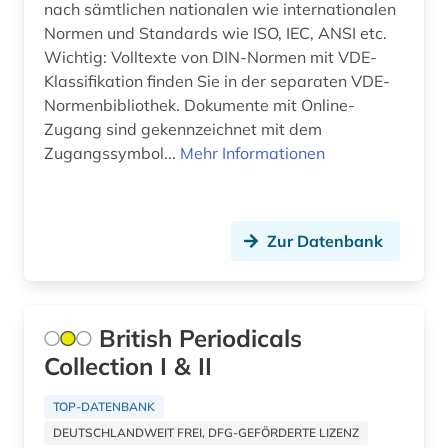
nach sämtlichen nationalen wie internationalen
Korea (7)
Normen und Standards wie ISO, IEC, ANSI etc.
african studies (1)
Wichtig: Volltexte von DIN-Normen mit VDE-
Kroatien (13)
african women (1)
Klassifikation finden Sie in der separaten VDE-
Lettland (6)
Normenbibliothek. Dokumente mit Online-
afrika (35)
Zugang sind gekennzeichnet mit dem
Liechtenstein (6)
Zugangssymbol...
Mehr Informationen
afrika amerika großbritannien sklavenhandel
lateinamerika (1)
Litauen (6)
afrikaans (1)
Luxemburg (3)
Zur Datenbank
afrikaforschung (1)
Makedonien (5)
afrikanische sprachen (1)
Malta (1)
British Periodicals
afrikanistik (1)
Mecklenburg-Vorpommern (8)
Collection I & II
afrikastudien (1)
Mittelamerika (38)
TOP-DATENBANK
afrikawissenschaften (1)
Moldawien (5)
DEUTSCHLANDWEIT FREI, DFG-GEFÖRDERTE LIZENZ