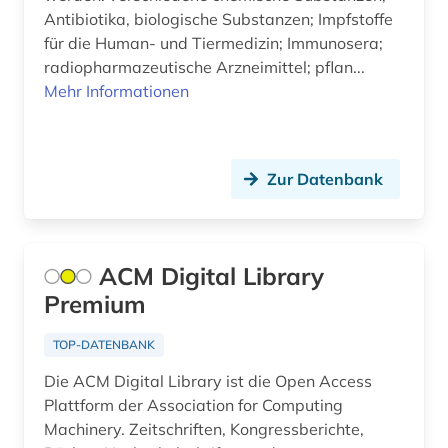
altenheim (1)
Antibiotika, biologische Substanzen; Impfstoffe
für die Human- und Tiermedizin; Immunosera;
altenmedizin (1)
radiopharmazeutische Arzneimittel; pflan...
altenpflege (3)
Mehr Informationen
alter (1)
alter druck (1)
Zur Datenbank
alter orient (1)
alternativbewegung (1)
ACM Digital Library
alternative (2)
Premium
alternativmedizin (1)
TOP-DATENBANK
altersmedizin (1)
Die ACM Digital Library ist die Open Access
Plattform der Association for Computing
altersversorung (1)
Machinery. Zeitschriften, Kongressberichte,