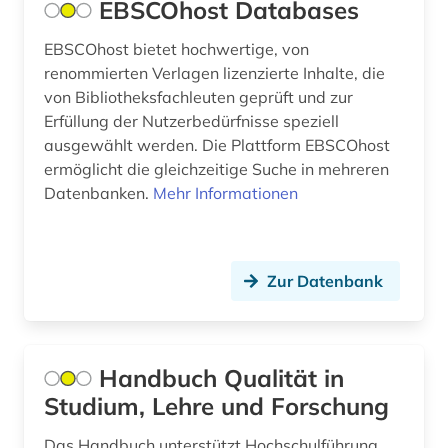
EBSCOhost Databases
albertus, magnus, heiliger | katholischer
Suedosteuropa (21)
theologe; bischof; philosoph; alchemist;
EBSCOhost bietet hochwertige, von
naturwissenschaftler; heiliger (1)
renommierten Verlagen lizenzierte Inhalte, die
Thueringen (9)
von Bibliotheksfachleuten geprüft und zur
albrecht (2)
Tschechische Republik (10)
Erfüllung der Nutzerbedürfnisse speziell
albrecht <mainz (1)
ausgewählt werden. Die Plattform EBSCOhost
Tuerkei (11)
ermöglicht die gleichzeitige Suche in mehreren
aleksandr a. (1)
Datenbanken.
Mehr Informationen
USA (178)
aleksandr n. (1)
Ukraine (25)
alexander von humboldt (2)
Unbekannt (1)
Zur Datenbank
alexandr s. (1)
Ungarn (15)
alf laila wa-laila (1)
Vatikanstadt (3)
Handbuch Qualität in
alfred escher (1)
Studium, Lehre und Forschung
Zypern (1)
algebra (1)
Das Handbuch unterstützt Hochschulführung