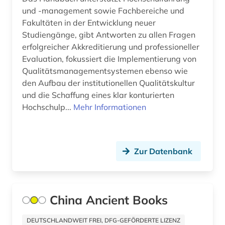
und -management sowie Fachbereiche und
algerien (1)
Fakultäten in der Entwicklung neuer
alighieri (2)
Studiengänge, gibt Antworten zu allen Fragen
erfolgreicher Akkreditierung und professioneller
allgemein (1)
Evaluation, fokussiert die Implementierung von
Qualitätsmanagementsystemen ebenso wie
allgemeine geschäftsbedingungen (1)
den Aufbau der institutionellen Qualitätskultur
allgemeine kulturwissenschaft (1)
und die Schaffung eines klar konturierten
Hochschulp...
Mehr Informationen
allgemeine und vergleichende sprach- und
literaturwissenschaft (1)
allgemeine volkswirtschaftslehre (3)
Zur Datenbank
allgemeiner teil (1)
allgemeines prozessrecht und zivilprozess (1)
China Ancient Books
allgemeines sozialversicherungsgesetz (1)
DEUTSCHLANDWEIT FREI, DFG-GEFÖRDERTE LIZENZ