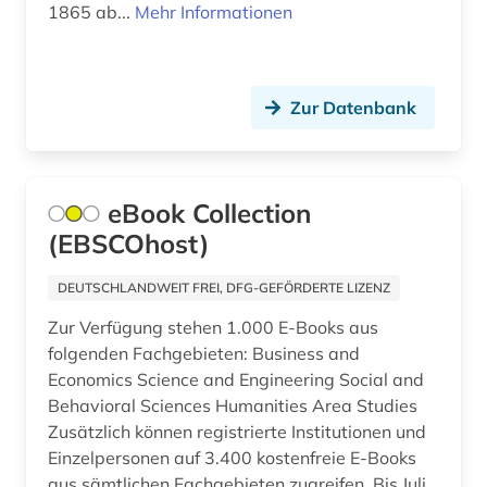
1865 ab...
Mehr Informationen
apokryphen (1)
apologetik (1)
Zur Datenbank
apostolische pönitentiarie (1)
apostolische väter (1)
eBook Collection
app (2)
(EBSCOhost)
aquakultur (1)
DEUTSCHLANDWEIT FREI, DFG-GEFÖRDERTE LIZENZ
arabien (1)
Zur Verfügung stehen 1.000 E-Books aus
arabisch (12)
folgenden Fachgebieten: Business and
Economics Science and Engineering Social and
arabische literatur (3)
Behavioral Sciences Humanities Area Studies
Zusätzlich können registrierte Institutionen und
arabische philosophie (1)
Einzelpersonen auf 3.400 kostenfreie E-Books
aus sämtlichen Fachgebieten zugreifen. Bis Juli
arabische staaten (3)