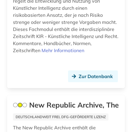
regelt die Entwicklung und Nutzung von
analytische chemie (2)
Künstlicher Intelligenz durch einen
risikobasierten Ansatz, der je nach Risiko
anarchie (1)
strenge oder weniger strenge Vorgaben macht.
Dieses Fachmodul enthält die interdisziplinäre
anarchismus (1)
Zeitschrift KIR - Künstliche Intelligenz und Recht.
anarchosyndikalismus (1)
Kommentare, Handbücher, Normen,
Zeitschriften
Mehr Informationen
anatomie (15)
anden (1)
Zur Datenbank
angestellter (1)
angewandte chemie (1)
angewandte kinesiologie (1)
New Republic Archive, The
angewandte linguistik (1)
DEUTSCHLANDWEIT FREI, DFG-GEFÖRDERTE LIZENZ
angewandte mathematik (1)
The New Republic Archive enthält die