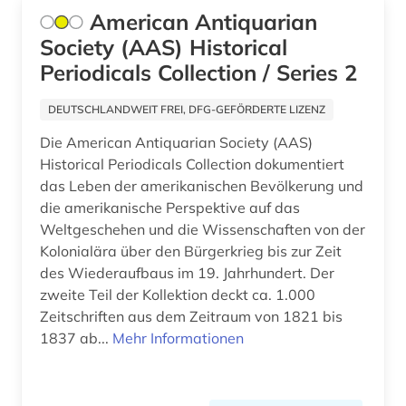
American Antiquarian
anthropologie (19)
Society (AAS) Historical
anthroposophie (1)
Periodicals Collection / Series 2
antifaschismus (1)
DEUTSCHLANDWEIT FREI, DFG-GEFÖRDERTE LIZENZ
antiheld (1)
Die American Antiquarian Society (AAS)
Historical Periodicals Collection dokumentiert
antike (19)
das Leben der amerikanischen Bevölkerung und
die amerikanische Perspektive auf das
antike philosophie (1)
Weltgeschehen und die Wissenschaften von der
antike religionen (3)
Kolonialära über den Bürgerkrieg bis zur Zeit
des Wiederaufbaus im 19. Jahrhundert. Der
antikensammlung (1)
zweite Teil der Kollektion deckt ca. 1.000
Zeitschriften aus dem Zeitraum von 1821 bis
antikolonialismus (2)
1837 ab...
Mehr Informationen
antikörper (1)
antiquität (1)