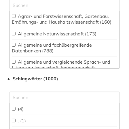
Agrar- und Forstwissenschaft, Gartenbau,
Ernährungs- und Haushaltswissenschaft (160)
Allgemeine Naturwissenschaft (173)
Allgemeine und fachübergreifende
Datenbanken (788)
Allgemeine und vergleichende Sprach- und
Literaturwissenschaft. Indogermanistik.
Außereuropäische Sprachen und Literaturen
Schlagwörter (1000)
▲
(330)
Anglistik. Amerikanistik (367)
Archäologie (113)
(4)
Architektur, Bauingenieur- und
Vermessungswesen (221)
. (1)