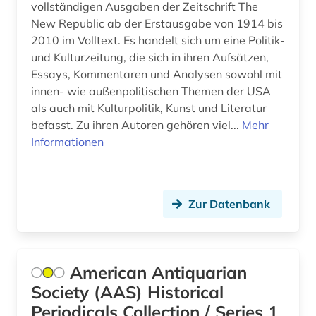
vollständigen Ausgaben der Zeitschrift The
angewandte technologien (1)
New Republic ab der Erstausgabe von 1914 bis
2010 im Volltext. Es handelt sich um eine Politik-
angewandte wissenschaften (1)
und Kulturzeitung, die sich in ihren Aufsätzen,
Essays, Kommentaren und Analysen sowohl mit
anglikanische kirche der provinz uganda (1)
innen- wie außenpolitischen Themen der USA
anglistik (12)
als auch mit Kulturpolitik, Kunst und Literatur
befasst. Zu ihren Autoren gehören viel...
Mehr
anglo-amerikanische beziehungen (1)
Informationen
angloamerika (1)
angloamerikanischer kulturraum (1)
Zur Datenbank
anhängige verfahren (1)
anhörung (1)
American Antiquarian
anlagenbau (1)
Society (AAS) Historical
anlagensicherheit (1)
Periodicals Collection / Series 1