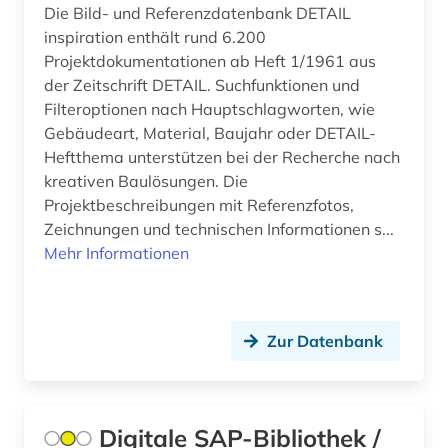
Die Bild- und Referenzdatenbank DETAIL
agrarrecht (2)
Ostmitteleuropa (14)
inspiration enthält rund 6.200
agrarsektor (1)
Projektdokumentationen ab Heft 1/1961 aus
Palaestina (8)
der Zeitschrift DETAIL. Suchfunktionen und
agrarsoziologie (1)
Polen (21)
Filteroptionen nach Hauptschlagworten, wie
Gebäudeart, Material, Baujahr oder DETAIL-
agrarwirtschaft (1)
Portugal (15)
Heftthema unterstützen bei der Recherche nach
agrarwissenschaft (8)
kreativen Baulösungen. Die
Rheinland-Pfalz (11)
Projektbeschreibungen mit Referenzfotos,
agrarwissenschaften (3)
Zeichnungen und technischen Informationen s...
Roemisches Reich (12)
Mehr Informationen
ahnen (1)
Rumänien (6)
aids (1)
Russland, Sowjetunion (108)
Zur Datenbank
akademie der bildenden künste (1)
Saarland (14)
akademie der künste (1)
Sachsen (15)
akademie der wissenschaften (1)
Digitale SAP-Bibliothek /
Sachsen-Anhalt (6)