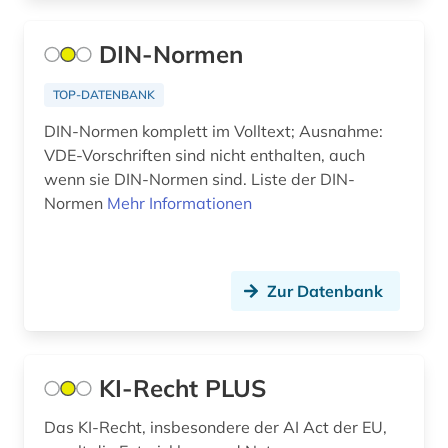
amman (1)
DIN-Normen
ammianus marcellinus (1)
TOP-DATENBANK
amtliche publikation (2)
DIN-Normen komplett im Volltext; Ausnahme:
amtliche statistik (2)
VDE-Vorschriften sind nicht enthalten, auch
wenn sie DIN-Normen sind. Liste der DIN-
amtliche veröffentlichung (1)
Normen
Mehr Informationen
amts- und regierungsdokumente (1)
amtsblatt (11)
Zur Datenbank
amtsdrucksache (14)
analyse (2)
KI-Recht PLUS
analysen (2)
Das KI-Recht, insbesondere der AI Act der EU,
analysis (1)