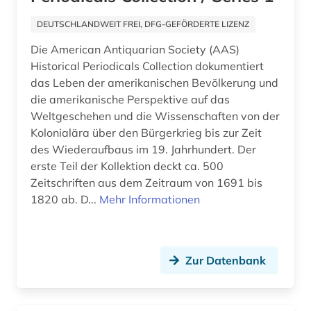
anleitung (1)
DEUTSCHLANDWEIT FREI, DFG-GEFÖRDERTE LIZENZ
anna (1)
Die American Antiquarian Society (AAS)
Historical Periodicals Collection dokumentiert
anne frank (1)
das Leben der amerikanischen Bevölkerung und
die amerikanische Perspektive auf das
anorganik (1)
Weltgeschehen und die Wissenschaften von der
anorganische chemie (5)
Kolonialära über den Bürgerkrieg bis zur Zeit
des Wiederaufbaus im 19. Jahrhundert. Der
anorganischer werkstoff (1)
erste Teil der Kollektion deckt ca. 500
Zeitschriften aus dem Zeitraum von 1691 bis
anpassung (1)
1820 ab. D...
Mehr Informationen
anselmus (1)
antarktis (1)
Zur Datenbank
anthologie (85)
anthropogene klimaänderung (1)