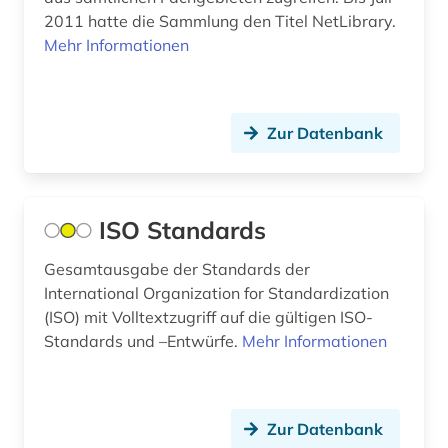
2011 hatte die Sammlung den Titel NetLibrary.
arabische welt (1)
Mehr Informationen
arabisches sprachgebiet (1)
arabistik (4)
Zur Datenbank
arachnologie (1)
arbeit (8)
ISO Standards
arbeiterbewegung (5)
Gesamtausgabe der Standards der
arbeiterin (1)
International Organization for Standardization
(ISO) mit Volltextzugriff auf die gültigen ISO-
arbeitnehmerschutz (1)
Standards und –Entwürfe.
Mehr Informationen
arbeitplatz (1)
arbeitsbedingungen (1)
Zur Datenbank