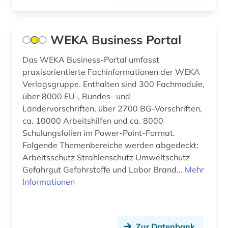
arbeitsbeziehungen (2)
arbeitsförderung (1)
WEKA Business Portal
arbeitsgericht (1)
Das WEKA Business-Portal umfasst
arbeitsgerichtsgesetz (1)
praxisorientierte Fachinformationen der WEKA
arbeitshilfen (1)
Verlagsgruppe. Enthalten sind 300 Fachmodule,
über 8000 EU-, Bundes- und
arbeitshypothese (1)
Ländervorschriften, über 2700 BG-Vorschriften,
ca. 10000 Arbeitshilfen und ca. 8000
arbeitskampf (1)
Schulungsfolien im Power-Point-Format.
Folgende Themenbereiche werden abgedeckt:
arbeitslosigkeit (1)
Arbeitsschutz Strahlenschutz Umweltschutz
arbeitsmarkt (4)
Gefahrgut Gefahrstoffe und Labor Brand...
Mehr
Informationen
arbeitsmarktforschung (1)
arbeitsmarktpolitik (1)
Zur Datenbank