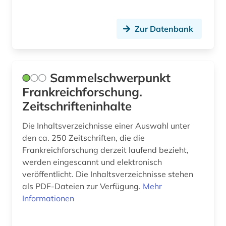
frankreich (6)
Spanien (13)
französisch (10)
Suedamerika (5)
Zur Datenbank
färöisch (1)
Suedasien (1)
galicien (1)
Ukraine (1)
Sammelschwerpunkt
galloromanisch (1)
Ungarn (1)
Frankreichforschung.
Zeitschrifteninhalte
galloromanistik (30)
geisteswissenschaften (4)
Die Inhaltsverzeichnisse einer Auswahl unter
den ca. 250 Zeitschriften, die die
gelehrtenkorrespondenz (1)
Frankreichforschung derzeit laufend bezieht,
werden eingescannt und elektronisch
germanistik (4)
veröffentlicht. Die Inhaltsverzeichnisse stehen
als PDF-Dateien zur Verfügung.
Mehr
geschichte (6)
Informationen
geschichte &lt;1550-1921&gt; (1)