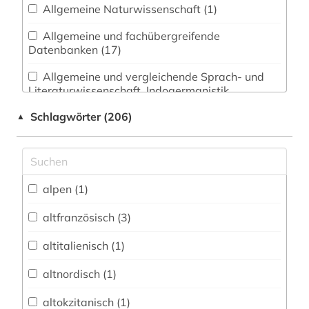
Allgemeine Naturwissenschaft (1)
Allgemeine und fachübergreifende
Datenbanken (17)
Allgemeine und vergleichende Sprach- und
Literaturwissenschaft. Indogermanistik.
Außereuropäische Sprachen und Literaturen (45)
Schlagwörter (206)
▲
Anglistik. Amerikanistik (13)
Archäologie (1)
Architektur, Bauingenieur- und
alpen (1)
Vermessungswesen (0)
altfranzösisch (3)
Biologie, Biotechnologie (0)
altitalienisch (1)
Buch- und Bibliothekswesen,
Informationswissenschaft (1)
altnordisch (1)
Chemie und Pharmazie (0)
altokzitanisch (1)