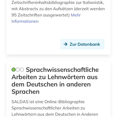
Zeitschrifteninhaltsbibliographie zur Italianistik,
latein (1)
mit Abstracts zu den Aufsätzen (derzeit werden
95 Zeitschriften ausgewertet)
Mehr
lateinamerika (4)
Informationen
lateinamerikaforschung (1)
laut (1)
Zur Datenbank
lehnwort (2)
lexikon (4)
Sprachwissenschaftliche
linguistik (9)
Arbeiten zu Lehnwörtern aus
dem Deutschen in anderen
literatur (5)
Sprachen
literaturwissenschaft (32)
SALDAS ist eine Online-Bibliographie
lusitanistik (13)
Sprachwissenschaftlicher Arbeiten zu
Lehnwörtern aus dem Deutschen in Anderen
medienwissenschaft (20)