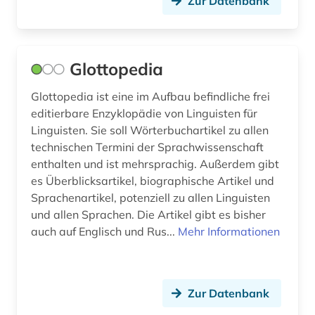
Zur Datenbank
sprachdokumentation (1)
sprache (3)
Glottopedia
sprachenlernen (1)
Glottopedia ist eine im Aufbau befindliche frei
sprachgebrauch (1)
editierbare Enzyklopädie von Linguisten für
Linguisten. Sie soll Wörterbuchartikel zu allen
sprachgeografie (1)
technischen Termini der Sprachwissenschaft
enthalten und ist mehrsprachig. Außerdem gibt
sprachliche minderheit (1)
es Überblicksartikel, biographische Artikel und
sprachpraxis (13)
Sprachenartikel, potenziell zu allen Linguisten
und allen Sprachen. Die Artikel gibt es bisher
sprachschwierigkeit (1)
auch auf Englisch und Rus...
Mehr Informationen
sprachunterricht (1)
sprachwissenschaft (115)
Zur Datenbank
stilistik (2)