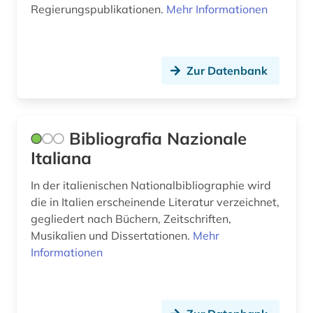
Regierungspublikationen.
Mehr Informationen
sizilianisch (1)
slavistik (1)
Zur Datenbank
sozialgeschichte (1)
sozialwissenschaften (3)
soziologie (1)
Bibliografia Nazionale
Italiana
spanien (8)
In der italienischen Nationalbibliographie wird
spanisch (10)
die in Italien erscheinende Literatur verzeichnet,
gegliedert nach Büchern, Zeitschriften,
spanische literatur (1)
Musikalien und Dissertationen.
Mehr
sprachatlas (1)
Informationen
sprachbeispiele (1)
sprachdaten (1)