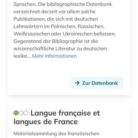
Sprachen. Die bibliographische Datenbank
medizin (1)
verzeichnet derzeit vor allem solche
Publikationen, die sich mit deutschen
medizingeschichte (1)
Lehnwörtern im Polnischen, Russischen,
Weißrussischen oder Ukrainischen befassen.
mediävistik (2)
Gegenstand der Bibliographie ist die
wissenschaftliche Literatur zu deutschen
mexiko (1)
lexika...
Mehr Informationen
minderheitensprache (1)
minderheitensprachen (1)
Zur Datenbank
mittelalter (2)
mittelasien (1)
Langue française et
mittelfranzösisch (1)
langues de France
mongolei (1)
Materialsammlung des französischen
mongolisch (1)