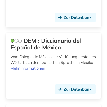
verbvalenz (1)
Zur Datenbank
volksliteratur (1)
volksmusik (1)
weißrussisch (1)
DEM : Diccionario del
Español de México
westschweden (1)
Vom Colegio de México zur Verfügung gestelltes
wirtschaftsgeschichte (1)
Wörterbuch der spanischen Sprache in Mexiko
wirtschaftswissenschaften (1)
Mehr Informationen
wörterbuch (25)
xinjiang (1)
Zur Datenbank
zeitschrift (3)
zeitschriften (3)