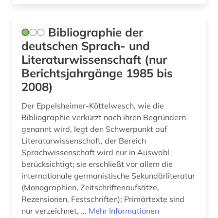
södra dalsland (1)
Bibliographie der
südschweden (1)
deutschen Sprach- und
text (1)
Literaturwissenschaft (nur
Berichtsjahrgänge 1985 bis
textcorpus (1)
2008)
texte (1)
Der Eppelsheimer-Köttelwesch, wie die
textkorpus (2)
Bibliographie verkürzt nach ihren Begründern
genannt wird, legt den Schwerpunkt auf
translationswissenschaft (1)
Literaturwissenschaft, der Bereich
Sprachwissenschaft wird nur in Auswahl
ukrainisch (1)
berücksichtigt; sie erschließt vor allem die
internationale germanistische Sekundärliteratur
ungarn (1)
(Monographien, Zeitschriftenaufsätze,
universitätsgeschichte (1)
Rezensionen, Festschriften); Primärtexte sind
nur verzeichnet, ...
Mehr Informationen
valenzwörterbuch (1)