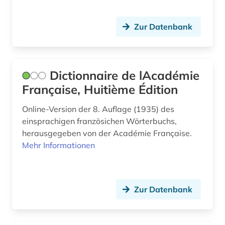
informationswissenschaft (1)
Zur Datenbank
isländisch (3)
italia (1)
Dictionnaire de lAcadémie
italianistik (20)
Française, Huitième Édition
italien (4)
Online-Version der 8. Auflage (1935) des
italienisch (8)
einsprachigen französichen Wörterbuchs,
herausgegeben von der Académie Française.
italienische dialekte (1)
Mehr Informationen
kalabresisch (1)
kanada (2)
Zur Datenbank
katalanien (1)
katalog (1)