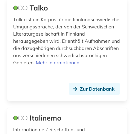
Talko
kino (1)
Talko ist ein Korpus für die finnlandschwedische
kognitive linguistik (1)
Umgangssprache, der von der Schwedischen
kopenhagen (1)
Literaturgesellschaft in Finnland
herausgegeben wird. Er enthält Aufnahmen und
korpus (31)
die dazugehörigen durchsuchbaren Abschriften
aus verschiedenen schwedischsprachigen
korpus (7)
Gebieten.
Mehr Informationen
korpus <linguistik> (2)
kultur (2)
Zur Datenbank
kulturwissenschaften (24)
kunstgeschichte (1)
Italinemo
kunstmusik (1)
Internationale Zeitschriften- und
landeskunde (19)