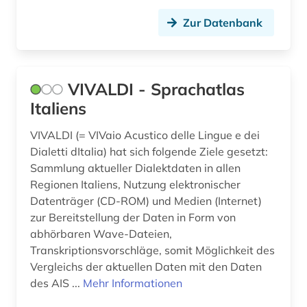
geschichte 1606-1935 (1)
Zur Datenbank
geschichte 1850-1900 (1)
gesundheit &amp; ernährung (1)
VIVALDI - Sprachatlas
grammatik (2)
Italiens
göteborg (1)
VIVALDI (= VIVaio Acustico delle Lingue e dei
hispanistik (27)
Dialetti dItalia) hat sich folgende Ziele gesetzt:
Sammlung aktueller Dialektdaten in allen
hochschulschrift (1)
Regionen Italiens, Nutzung elektronischer
holberg, ludvig | historiker; schriftsteller;
Datenträger (CD-ROM) und Medien (Internet)
dramatiker (1)
zur Bereitstellung der Daten in Form von
abhörbaren Wave-Dateien,
hugo (1)
Transkriptionsvorschläge, somit Möglichkeit des
Vergleichs der aktuellen Daten mit den Daten
iberoromanistik (26)
des AIS ...
Mehr Informationen
indigenes volk (1)