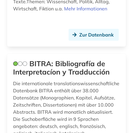
Texte.Themen: Wissenschaft, Politik, Alltag,
norwegisch (5)
Wirtschaft, Fiktion u.a.
Mehr Informationen
nynorsk (1)
online-ressource (2)
Zur Datenbank
orthographie (1)
ortsname (2)
BITRA: Bibliografía de
pandemie (1)
Interpretacíon y Tradducción
personenname (1)
Die internationale translationswissenschaftliche
Datenbank BITRA enthält über 38.000
philosophie (1)
Datensätze (Monographien, Kapitel, Aufsätze,
phonologie (1)
Zeitschriften, Dissertationen) mit über 10.000
Abstracts. BITRA wird monatlich aktualisiert.
phraseologie (1)
Die Suchoberfläche wird in 9 Sprachen
angeboten: deutsch, englisch, französisch,
polnisch (1)