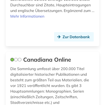
Durchsuchbar sind Zitate, Haupteintragungen
rumänien (1)
und englische Übersetzungen. Ergänzend zum ...
russisch (2)
Mehr Informationen
rätoromanisch (2)
sanskrit (1)
Zur Datenbank
sardisch (1)
schuchardt (1)
Canadiana Online
schweden (2)
Die Sammlung umfasst über 200.000 Titel
schwedisch (9)
digitalisierter historischer Publikationen und
besteht zum größten Teil aus Materialien, die
schweiz (2)
vor 1921 veröffentlicht wurden. Es gibt 3
Hauptsammlungen: Monographien, Serien
schweizerische nationalbibliothek (1)
(einschließlich Zeitungen, Zeitschriften,
sibirien (1)
Stadtverzeichnisse etc.) und