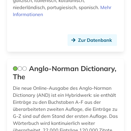
galizisch, italienisch, katalanisch,
portugal (2)
niederländisch, portugiesisch, spanisch.
Mehr
Informationen
portugiesisch (1)
psychologie (1)
Zur Datenbank
pädagogik (1)
redewendung (1)
renaissance (1)
Anglo-Norman Dictionary,
The
rhetorik (1)
Die neue Online-Ausgabe des Anglo-Norman
rohdaten (1)
Dictionary (AND) ist ein Hybridwerk: sie enthält
Einträge zu den Buchstaben A-F aus der
romanische sprachen (1)
überarbeiteten zweiten Auflage, die Einträge zu
romanische sprachen und literaturen (1)
G-Z sind auf dem Stand der ersten Auflage. Das
Wörterbuch wird kontinuierlich weiter
romanistik (7)
überarbeitet. 22.000 Einträge 120.000 Zitate