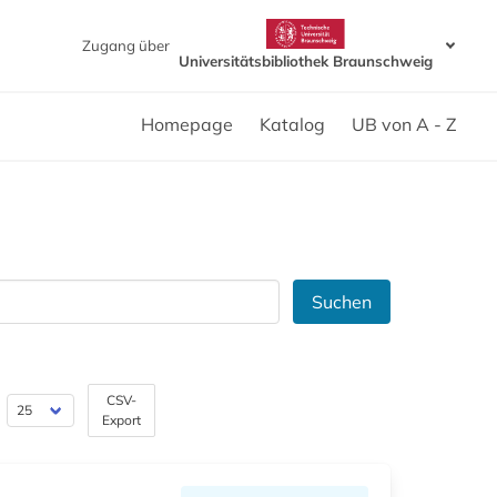
Zugang über
Universitätsbibliothek Braunschweig
Homepage
Katalog
UB von A - Z
Suchen
CSV-
Export