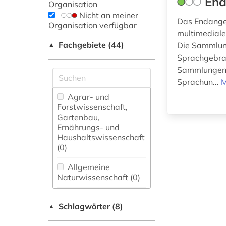
End
Organisation
Nicht an meiner
Das Endange
Organisation verfügbar
multimediale
Fachgebiete (44)
Die Sammlung
▲
Sprachgebrau
Sammlungen e
Sprachun...
M
Agrar- und
Forstwissenschaft,
Gartenbau,
Ernährungs- und
Haushaltswissenschaft
(0)
Allgemeine
Naturwissenschaft (0)
Allgemeine und
Schlagwörter (8)
fachübergreifende
▲
Datenbanken (0)