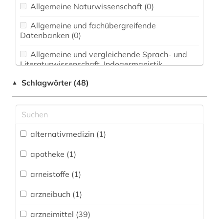
Allgemeine Naturwissenschaft (0)
Allgemeine und fachübergreifende
Datenbanken (0)
Allgemeine und vergleichende Sprach- und
Literaturwissenschaft. Indogermanistik.
Außereuropäische Sprachen und Literaturen (0)
Schlagwörter (48)
▲
Anglistik. Amerikanistik (0)
Archäologie (0)
Architektur, Bauingenieur- und
alternativmedizin (1)
Vermessungswesen (0)
apotheke (1)
Biologie, Biotechnologie (4)
arneistoffe (1)
Buch- und Bibliothekswesen,
Informationswissenschaft (0)
arzneibuch (1)
Chemie und Pharmazie (35)
arzneimittel (39)