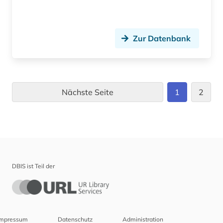
Zur Datenbank
Nächste Seite
1
2
DBIS ist Teil der
Impressum
Datenschutz
Administration