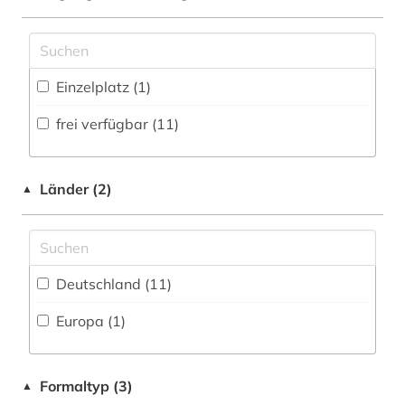
Zugriff vor Ort
Theologie und Religionswissenschaften (0)
toxikologische bewertung (1)
Werkstoffwissenschaften und
umwelt (1)
Fertigungstechnik (0)
Einzelplatz (1)
umweltbelastung (1)
Wirtschaftswissenschaften (0)
frei verfügbar (11)
Wissenschaftskunde, Forschung, Hochschul-,
unfallmedizin (1)
Museumswesen (0)
verzeichnis (3)
Länder (2)
▲
wirkstoff (2)
wirkstoffe (1)
Deutschland (11)
wolfenbüttel (1)
Europa (1)
wörterbuch (1)
zulassung (1)
Formaltyp (3)
▲