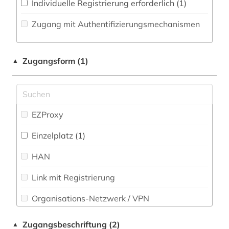
Individuelle Registrierung erforderlich (1)
Pädagogik (0)
pharmazeutische stoffe (2)
Zugang mit Authentifizierungsmechanismen
Philosophie (0)
pharmazie (38)
Physik (0)
Zugangsform (1)
produktqualität (1)
▲
Politologie (0)
produktsicherheit (1)
Psychologie (0)
pädiatrie (1)
EZProxy
Rechtswissenschaft (0)
quelle (1)
Einzelplatz (1)
Romanistik (0)
schutzzertifikat (1)
HAN
Slavistik (0)
schweiz (1)
Link mit Registrierung
Soziologie (0)
sicherheitsdatenblatt (1)
Organisations-Netzwerk / VPN
Sport (0)
tiermedizin (1)
Shibboleth
Technik (0)
Zugangsbeschriftung (2)
▲
toxikologie (2)