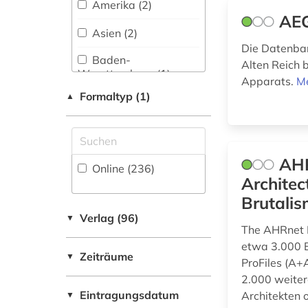
Amerika (2)
(1)
AEG
Militärwissenschaft
Asien (2)
arbeitsschutz (2)
(2)
Die Datenban
Baden-
Alten Reich 
arbeitszeiterfassung
Musikwissenschaft
Wuerttemberg (1)
(1)
(27)
Apparats.
Me
Formaltyp (1)
▲
Baltikum (1)
Natur- und
architekt (6)
Umweltschutz (49)
Bayern (3)
architektin (2)
Pädagogik (31)
Berlin (1)
AHR
architektur (113)
Online (236
)
Philosophie (36)
Architec
Brandenburg (2)
Brutali
architekturgeschichte
Physik (55)
Daenemark (4)
(4)
Verlag (96)
▼
The AHRnet B
Politologie (42)
Deutschland (93)
architekturmuseum
etwa 3.000 E
Zeiträume
▼
(1)
Psychologie (37)
ProFiles (A+
Deutschland (DDR)
2.000 weiter
(3)
architekturpraxis (1)
Rechtswissenschaft
Eintragungsdatum
Architekten 
▼
(50)