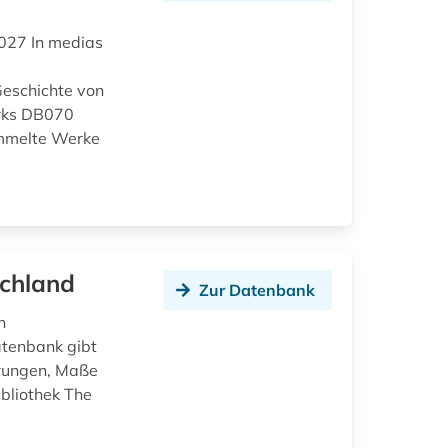
027 In medias
eschichte von
rks DB070
ammelte Werke
schland
Zur Datenbank
n
tenbank gibt
erungen, Maße
bliothek The