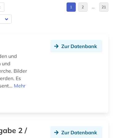
t
1
2
…
21
Zur Datenbank
den und
n und
rche. Bilder
werden. Es
sent...
Mehr
gabe 2 /
Zur Datenbank