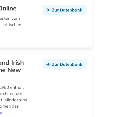
Online
Zur Datenbank
werken vom
 kritischen
and Irish
Zur Datenbank
the New
-1950 enthält
rchitecture
et. Mindestens
 Namen des
r