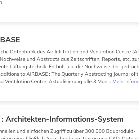
n
RBASE
sche Datenbank des Air Infiltration and Ventilation Centre (A
Nachweise und Abstracts aus Zeitschriften, Reports, etc. 
iente Lüftungstechnik. Enthält u.a. die Nachweise der gedru
dditions to AIRBASE : The Quarterly Abstracting Journal of t
and Ventilation Centre. Aktualisierung alle 3 Mon...
Mehr Infor
 : Architekten-Informations-System
chnellen und einfachen Zugriff zu über 300.000 Bauprodukt-
seiten einschließlich Ausschreibungstexten und CAD-Dateie