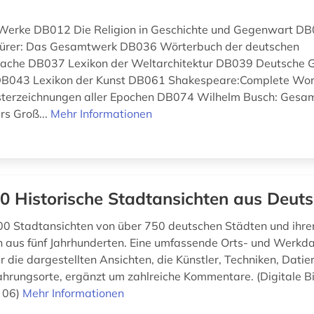
 Werke DB012 Die Religion in Geschichte und Gegenwart DB
ürer: Das Gesamtwerk DB036 Wörterbuch der deutschen
che DB037 Lexikon der Weltarchitektur DB039 Deutsche G
DB043 Lexikon der Kunst DB061 Shakespeare:Complete Wo
isterzeichnungen aller Epochen DB074 Wilhelm Busch: Ges
s Groß...
Mehr Informationen
0 Historische Stadtansichten aus Deut
00 Stadtansichten von über 750 deutschen Städten und ihre
aus fünf Jahrhunderten. Eine umfassende Orts- und Werkda
r die dargestellten Ansichten, die Künstler, Techniken, Dati
rungsorte, ergänzt um zahlreiche Kommentare. (Digitale Bi
t 06)
Mehr Informationen