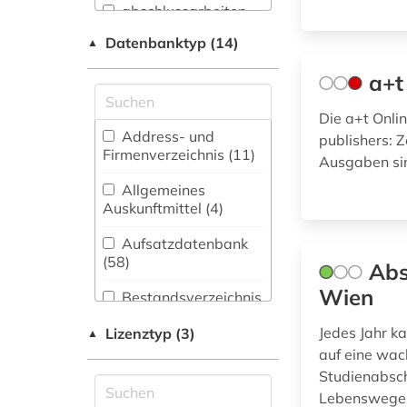
abschlussarbeiten
Archäologie (53)
(1)
Datenbanktyp (14)
▲
Architektur,
abwasser (4)
Bauingenieur- und
a+t
Vermessungswesen
abwassertechnik (2)
(518)
Die a+t Onli
Address- und
abwassertechnische
publishers: Z
Biologie,
Firmenverzeichnis (11
)
vereinigung (1)
Ausgaben sin
Biotechnologie (77)
Allgemeines
Buch- und
Auskunftmittel (4
)
abwassertechnologie
Bibliothekswesen,
(2)
Informationswissenschaft
Aufsatzdatenbank
(28)
(58
)
adressbuch (1)
Abs
Wien
Chemie und
Bestandsverzeichnis
aerodynamik (1)
Pharmazie (70)
(24
)
Jedes Jahr k
Lizenztyp (3)
▲
agrar- (1)
Elektrotechnik,
Biographische
auf eine wac
Elektronik,
Datenbank (14
)
akademie der
Studienabsch
Nachrichtentechnik (97)
bildenden künste (1)
Lebenswege z
Fachbibliographie