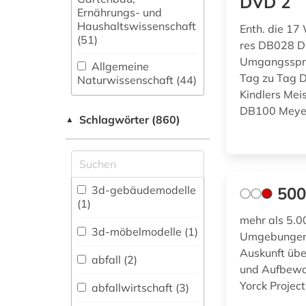
DVD 2
Ernährungs- und
Haushaltswissenschaft
Enth. die 17
(51)
res DB028 D
Umgangsspra
Allgemeine
Tag zu Tag 
Naturwissenschaft (44)
Kindlers Me
Allgemeine und
DB100 Meyer
Schlagwörter (860)
fachübergreifende
▲
Datenbanken (75)
Allgemeine und
vergleichende Sprach-
und
3d-gebäudemodelle
500
Literaturwissenschaft.
(1)
Indogermanistik.
mehr als 5.0
Außereuropäische
3d-möbelmodelle (1)
Umgebungen 
Sprachen und
Auskunft übe
Literaturen (41)
abfall (2)
und Aufbewah
Anglistik.
Yorck Projec
abfallwirtschaft (3)
Amerikanistik (31)