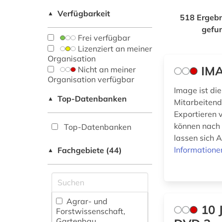
Verfügbarkeit
▲
518 Ergebn
gefu
Frei verfügbar
Lizenziert an meiner
Organisation
IMA
Nicht an meiner
Organisation verfügbar
Image ist di
Top-Datenbanken
▲
Mitarbeitend
Exportieren v
können nach 
Top-Datenbanken
lassen sich A
Informatione
Fachgebiete (44)
▲
Agrar- und
10 
Forstwissenschaft,
Gartenbau,