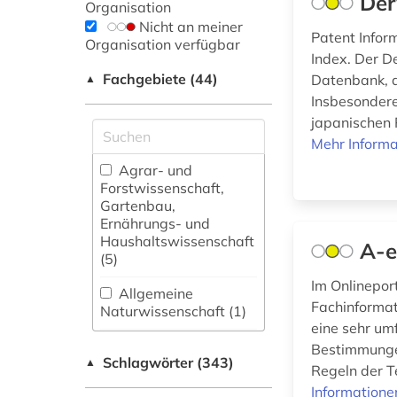
Der
Organisation
Nicht an meiner
Patent Infor
Organisation verfügbar
Index. Der D
Fachgebiete (44)
Datenbank, d
▲
Insbesondere
japanischen 
Mehr Informa
Agrar- und
Forstwissenschaft,
Gartenbau,
Ernährungs- und
Haushaltswissenschaft
A-e
(5)
Im Onlinepor
Allgemeine
Fachinformat
Naturwissenschaft (1)
eine sehr um
Allgemeine und
Bestimmunge
Schlagwörter (343)
fachübergreifende
▲
Regeln der Te
Datenbanken (73)
Informatione