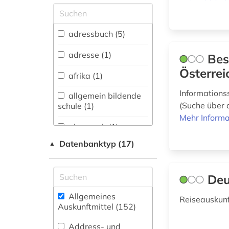
Allgemeine und
vergleichende Sprach-
und
adressbuch (5)
Literaturwissenschaft.
Indogermanistik.
adresse (1)
Bes
Außereuropäische
Österrei
Sprachen und
afrika (1)
Literaturen (3)
Informations
allgemein bildende
Anglistik.
(Suche über 
schule (1)
Amerikanistik (1)
Mehr Informa
almanach (1)
Archäologie (2)
Datenbanktyp (17)
▲
amtliche
Architektur,
bekanntmachung (1)
Bauingenieur- und
Vermessungswesen (4)
amtliche
Deu
informationen (1)
Biologie,
Allgemeines
Reiseauskun
Biotechnologie (7)
Auskunftmittel (152
)
amtsblatt (1)
Buch- und
Address- und