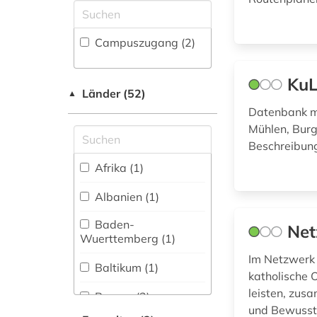
berufsaufbauschule
Zeitung (0
)
Maschinenbau (2)
(1)
Zeitungs-,
Mathematik (1)
Campuszugang (2)
Zeitschriftenbibliographie
berufsbildende
schule (1)
(0
)
Medien- und
Kommunikationswissenschaften,
KuL
berufsfachschule (1)
Länder (52)
▲
Kommunikationsdesign (3)
Datenbank mi
berufsoberschule (1)
Medizin (8)
Mühlen, Burg
Beschreibung
berufsschule (1)
Militärwissenschaft
(0)
Afrika (1)
bestatter (1)
Musikwissenschaft
Albanien (1)
(1)
betriebsschutz (1)
Baden-
Net
Natur- und
Wuerttemberg (1)
Umweltschutz (3)
bevölkerungsstatistik
Im Netzwerk 
(1)
Baltikum (1)
katholische 
Pädagogik (8)
bibliografie (1)
leisten, zus
Bayern (2)
Philosophie (0)
und Bewussts