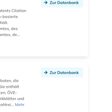
Zur Datenbank
tents Citation
b-basierte
hält.
mtes, des
mtes, de...
Zur Datenbank
boten, die
ie enthält
ten, ÖVE-
kblätter und
ahlrei...
Mehr