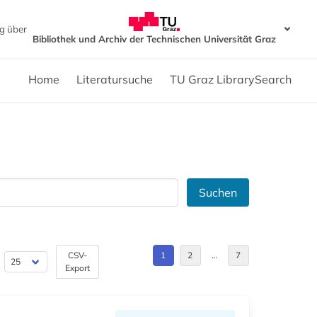
g über
Bibliothek und Archiv der Technischen Universität Graz
Home
Literatursuche
TU Graz LibrarySearch
Suchen
CSV-
1
2
…
7
Export