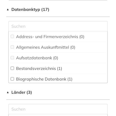
Elektrotechnik, Elektronik, Nachrichtentechnik
feminismus (1)
Datenbanktyp (17)
▲
(0)
forschung (1)
Energietechnik (0)
forschungsdaten (1)
Ethnologie (0)
Address- und Firmenverzeichnis (0
)
gender studies (1)
Geographie (0)
Allgemeines Auskunftmittel (0
)
geschlechterforschung (1)
Geowissenschaften (1)
Aufsatzdatenbank (0
)
großbritannien (1)
Germanistik. Niederlandistik. Skandinavistik
(0)
Bestandsverzeichnis (1
)
klimatologie (1)
Geschichte (0)
Biographische Datenbank (1
)
klimaänderung (1)
Geschichte der Pädagogik und des
Buchhandelsverzeichnis (0
)
lgbt (1)
Länder (3)
▲
Bildungswesens (0)
Disziplinäre Forschungsdatenrepositorien (0
)
mediothek (1)
Gesundheitswissenschaften (1)
Disziplinäre Repositorien (0
)
meeresforschung (1)
Informatik (0)