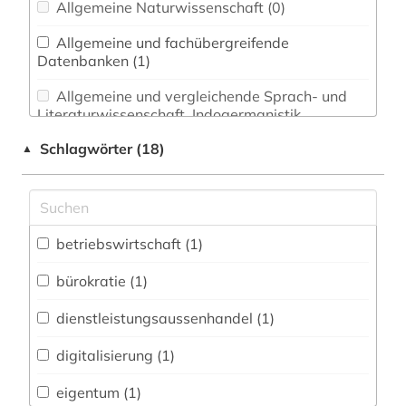
Allgemeine Naturwissenschaft (0)
Allgemeine und fachübergreifende
Datenbanken (1)
Allgemeine und vergleichende Sprach- und
Literaturwissenschaft. Indogermanistik.
Außereuropäische Sprachen und Literaturen (0)
Schlagwörter (18)
▲
Anglistik. Amerikanistik (0)
Archäologie (0)
Architektur, Bauingenieur- und
betriebswirtschaft (1)
Vermessungswesen (0)
bürokratie (1)
Biologie, Biotechnologie (0)
dienstleistungsaussenhandel (1)
Buch- und Bibliothekswesen,
Informationswissenschaft (0)
digitalisierung (1)
Chemie und Pharmazie (0)
eigentum (1)