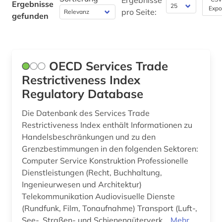
Ergebnisse
Ergebnisse
Pädagogik (0)
Expo
pro Seite:
gefunden
Philosophie (0)
Physik (0)
OECD Services Trade
Politologie (0)
Restrictiveness Index
Psychologie (0)
Regulatory Database
Rechtswissenschaft (1)
Die Datenbank des Services Trade
Restrictiveness Index enthält Informationen zu
Romanistik (0)
Handelsbeschränkungen und zu den
Grenzbestimmungen in den folgenden Sektoren:
Slavistik (0)
Computer Service Konstruktion Professionelle
Soziologie (0)
Dienstleistungen (Recht, Buchhaltung,
Ingenieurwesen und Architektur)
Sport (0)
Telekommunikation Audiovisuelle Dienste
(Rundfunk, Film, Tonaufnahme) Transport (Luft-,
Technik (1)
See-, Straßen- und Schienengüterverk...
Mehr