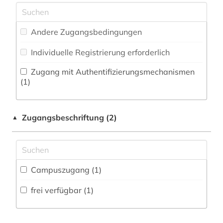
karten (2)
Zeitungs-, Zeitschriftenbibliographie (0
)
Musikwissenschaft (0)
küste (1)
Andere Zugangsbedingungen
Natur- und Umweltschutz (4)
küstengebiet (1)
Individuelle Registrierung erforderlich
Pädagogik (0)
küstenmeer (1)
Zugang mit Authentifizierungsmechanismen
Philosophie (0)
(1)
küstenschutz (1)
Physik (1)
landesplanung (2)
Zugangsbeschriftung (2)
▲
Politologie (1)
landschaftsplanung (2)
Psychologie (0)
meereskunde (1)
Rechtswissenschaft (1)
Campuszugang (1)
oecd (1)
Romanistik (0)
frei verfügbar (1)
offshore-technik (1)
Slavistik (0)
planen (1)
Soziologie (2)