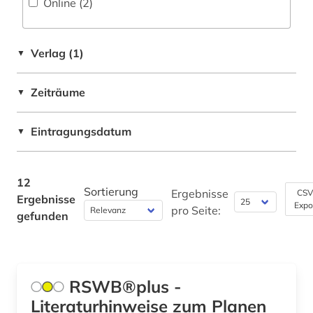
Online (2
)
stadtentwicklung (1)
stadtplanung (1)
Verlag (1)
▼
städtebau (5)
Zeiträume
▼
technische gebäudeausrüstung (2)
territorialgewässer (1)
Eintragungsdatum
▼
umwelt (1)
12
umweltrecht (1)
Sortierung
Ergebnisse
CSV
Ergebnisse
Expo
pro Seite:
umweltschutz (1)
gefunden
wohnungswesen (3)
RSWB®plus -
Literaturhinweise zum Planen