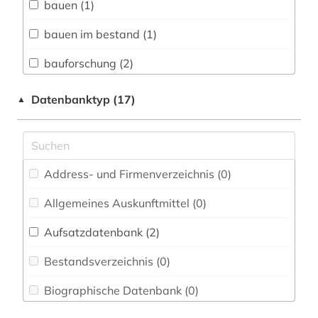
bauen (1)
Buch- und Bibliothekswesen,
Informationswissenschaft (0)
bauen im bestand (1)
Chemie und Pharmazie (0)
bauforschung (2)
Elektrotechnik, Elektronik, Nachrichtentechnik
baukonstruktion (2)
Datenbanktyp (17)
▲
(0)
bauphysik (1)
Energietechnik (1)
bauplanungsrecht (1)
Ethnologie (0)
Address- und Firmenverzeichnis (0
)
baurecht (3)
Geographie (10)
Allgemeines Auskunftmittel (0
)
bauschaden (1)
Geowissenschaften (4)
Aufsatzdatenbank (2
)
baustoff (1)
Germanistik. Niederlandistik. Skandinavistik
(0)
Bestandsverzeichnis (0
)
bautechnik (2)
Geschichte (0)
Biographische Datenbank (0
)
bauwesen (3)
Geschichte der Pädagogik und des