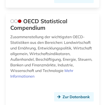
gas (1)
geschichte 1960 - 1997 (1)
OECD Statistical
Compendium
gesundheit (4)
Zusammenstellung der wichtigsten OECD-
gesundheitsberichterstattung (1)
Statistiken aus den Bereichen: Landwirtschaft
gesundheitswesen (3)
und Ernährung, Entwicklungspolitik, Wirtschaft
allgemein, Wirtschaftsindikatoren,
globalisierung (5)
Außenhandel, Beschäftigung, Energie, Steuern,
Banken und Finanzmärkte, Industrie,
handel (11)
Wissenschaft und Technologie
Mehr
harmonisiertes system zur bezeichnung und
Informationen
codierung der waren (1)
hochschule (1)
Zur Datenbank
iea (2)