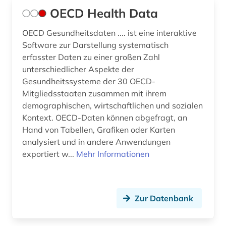
Pädagogik (10)
OECD Health Data
demographie (5)
Philosophie (0)
OECD Gesundheitsdaten .... ist eine interaktive
dienstleistung (4)
Software zur Darstellung systematisch
Physik (0)
erfasster Daten zu einer großen Zahl
dienstleistungsgewerbe (1)
unterschiedlicher Aspekte der
Politologie (15)
dienstleistungssektor (1)
Gesundheitssysteme der 30 OECD-
Psychologie (0)
Mitgliedsstaaten zusammen mit ihrem
direktinvestition (1)
demographischen, wirtschaftlichen und sozialen
Rechtswissenschaft (4)
Kontext. OECD-Daten können abgefragt, an
doppelbesteuerung (2)
Hand von Tabellen, Grafiken oder Karten
Romanistik (0)
einkommen (3)
analysiert und in andere Anwendungen
Slavistik (0)
exportiert w...
Mehr Informationen
elektrizität (1)
Soziologie (9)
elektrizitätserzeugung (1)
Sport (0)
Zur Datenbank
energie (2)
Technik (2)
energieverbrauch (1)