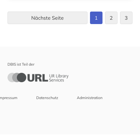
Nächste Seite
1
2
3
DBIS ist Teil der
Impressum
Datenschutz
Administration