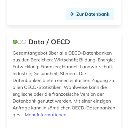
wirtschaftlichkeit (1)
Zur Datenbank
wirtschaftsgut (1)
zahlungsbilanz (2)
Data / OECD
zeitschriften (1)
Gesamtangebot über alle OECD-Datenbanken
zuwanderung (1)
aus den Bereichen: Wirtschaft; Bildung; Energie;
Entwicklung; Finanzen; Handel; Landwirtschaft;
öffentliche schulden (1)
Industrie; Gesundheit; Steuern. Die
Datenbanken bieten einen einfachen Zugang zu
öl (1)
allen OECD-Statistiken. Wahlweise kann die
englische oder die französische Version der
Datenbank genutzt werden. Mit einer einzigen
Anfrage kann in sämtlichen OECD-Datenbanken
ges...
Mehr Informationen