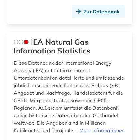
statistikdaten (1)
Zur Datenbank
statistiken (1)
statistische datenbank (2)
IEA Natural Gas
steuer (6)
Information Statistics
strukturwandel (2)
Diese Datenbank der International Energy
Agency (IEA) enthält in mehreren
subventionen (1)
Unterdatenbanken detaillierte und umfassende
jährlich erscheinende Daten über Erdgas (z.B.
technologie (3)
Angebot und Nachfrage, Handelsdaten) für die
telekommunikation (1)
OECD-Mitgliedsstaaten sowie die OECD-
Regionen. Außerdem umfasst die Datenbank
tochtergesellschaft (1)
einige historische Daten über den Gashandel
weltweit. Die Angaben sind in Millionen
umwelt (3)
Kubikmeter und Terajoule....
Mehr Informationen
unternehmen (2)