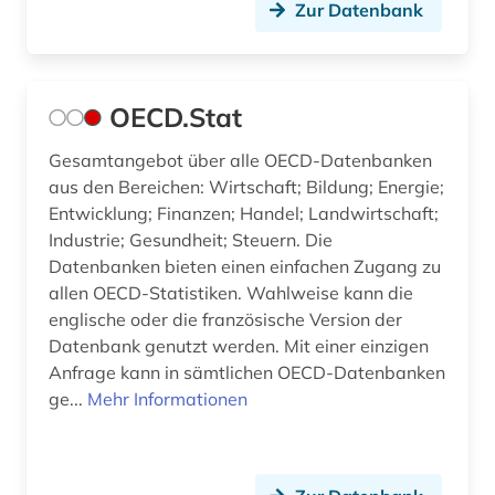
Zur Datenbank
landwirtschaftsstatistik (1)
lebensmittel (1)
OECD.Stat
lohn (4)
migrant (1)
Gesamtangebot über alle OECD-Datenbanken
aus den Bereichen: Wirtschaft; Bildung; Energie;
migration (4)
Entwicklung; Finanzen; Handel; Landwirtschaft;
Industrie; Gesundheit; Steuern. Die
mindestlohn (1)
Datenbanken bieten einen einfachen Zugang zu
allen OECD-Statistiken. Wahlweise kann die
mitgliedsstaaten (7)
englische oder die französische Version der
mitgliedstaaten (1)
Datenbank genutzt werden. Mit einer einzigen
Anfrage kann in sämtlichen OECD-Datenbanken
oecd (60)
ge...
Mehr Informationen
oecd-land (2)
oecd-staaten (1)