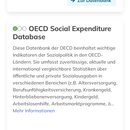
Zur Datenbank
patent (3)
pharmazie (2)
OECD Social Expenditure
pisa (2)
Database
privatwirtschaft (1)
Diese Datenbank der OECD beinhaltet wichtige
produktion (2)
Indikatoren der Sozialpolitik in den OECD-
Ländern. Sie umfasst zuverlässige, aktuelle und
produzierendes gewerbe (1)
international vergleichbare Statistiken über
öffentliche und private Sozialausgaben in
raumentwicklung (1)
verschiedenen Bereichen (z.B. Altersversorgung,
Berufsunfähigkeitsversicherung, Krankengeld,
raumordnung (1)
Hinterbliebenenversorgung, Kindergeld,
region (3)
Arbeitslosenhilfe, Arbeitsmarktprogramme, ö...
Mehr Informationen
regionalentwicklung (1)
rentabilität (1)