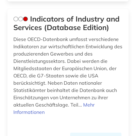
import (3)
Indicators of Industry and
indikator (2)
Services (Database Edition)
industrie (4)
Diese OECD-Datenbank umfasst verschiedene
industriestaaten (1)
Indikatoren zur wirtschaftlichen Entwicklung des
produzierenden Gewerbes und des
institution (1)
Dienstleistungssektors. Dabei werden die
internationale kooperation (2)
Mitgliedsstaaten der Europäischen Union, der
OECD, die G7-Staaten sowie die USA
internationaler vergleich (2)
berücksichtigt. Neben Daten nationaler
Statistikämter beinhaltet die Datenbank auch
internationales steuerrecht (2)
Einschätzungen von Unternehmen zu ihrer
aktuellen Geschäftslage. Teil...
Mehr
investment-firma (1)
Informationen
kohle (1)
landwirtschaft (4)