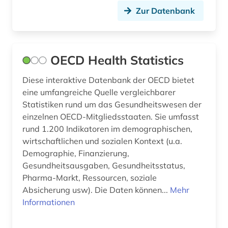
Zur Datenbank
ressourcentransfer (1)
schulden (1)
sitc (1)
OECD Health Statistics
sozialausgabe (2)
Diese interaktive Datenbank der OECD bietet
eine umfangreiche Quelle vergleichbarer
sozialausgaben (1)
Statistiken rund um das Gesundheitswesen der
einzelnen OECD-Mitgliedsstaaten. Sie umfasst
soziale sicherheit (1)
rund 1.200 Indikatoren im demographischen,
sozialpolitik (3)
wirtschaftlichen und sozialen Kontext (u.a.
Demographie, Finanzierung,
sozialstatistik (1)
Gesundheitsausgaben, Gesundheitsstatus,
Pharma-Markt, Ressourcen, soziale
soziologie (2)
Absicherung usw). Die Daten können...
Mehr
stadtentwicklung (1)
Informationen
statistik (52)