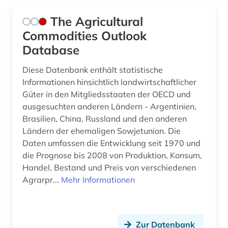
Theologie und Religionswissenschaften (0)
entwicklung (3)
The Agricultural
Werkstoffwissenschaften und
Commodities Outlook
Fertigungstechnik (0)
entwicklungshilfe (1)
Database
entwicklungsländer (1)
Wirtschaftswissenschaften (55)
Diese Datenbank enthält statistische
Wissenschaftskunde, Forschung, Hochschul-,
erneubare energien (1)
Informationen hinsichtlich landwirtschaftlicher
Museumswesen (1)
Güter in den Mitgliedsstaaten der OECD und
europäische union (1)
ausgesuchten anderen Ländern - Argentinien,
Brasilien, China, Russland und den anderen
export (3)
Ländern der ehemaligen Sowjetunion. Die
Daten umfassen die Entwicklung seit 1970 und
factbook (1)
die Prognose bis 2008 von Produktion, Konsum,
finanzwirtschaft (5)
Handel, Bestand und Preis von verschiedenen
Agrarpr...
Mehr Informationen
forschung (1)
fortschrittsbericht (1)
Zur Datenbank
förderung (1)