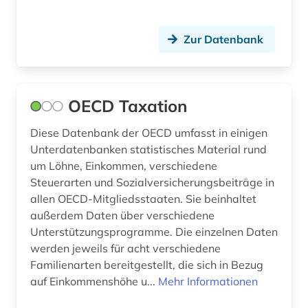
verbraucherpreis (2)
Zur Datenbank
versicherung (3)
versicherungsbetrieb (1)
OECD Taxation
versicherungswesen (1)
Diese Datenbank der OECD umfasst in einigen
versicherungswirtschaft (1)
Unterdatenbanken statistisches Material rund
verwaltungswissenschaft (3)
um Löhne, Einkommen, verschiedene
Steuerarten und Sozialversicherungsbeiträge in
volkswirtschaft (4)
allen OECD-Mitgliedsstaaten. Sie beinhaltet
außerdem Daten über verschiedene
waren (3)
Unterstützungsprogramme. Die einzelnen Daten
werden jeweils für acht verschiedene
welt (2)
Familienarten bereitgestellt, die sich in Bezug
welthandel (4)
auf Einkommenshöhe u...
Mehr Informationen
wirtschaft (6)