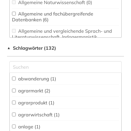
Allgemeine Naturwissenschaft (0)
Allgemeine und fachübergreifende
Datenbanken (6)
Allgemeine und vergleichende Sprach- und
Literaturwissenschaft. Indogermanistik.
Außereuropäische Sprachen und Literaturen (0)
Schlagwörter (132)
▲
Anglistik. Amerikanistik (0)
Archäologie (0)
Architektur, Bauingenieur- und
abwanderung (1)
Vermessungswesen (0)
agrarmarkt (2)
Biologie, Biotechnologie (0)
agrarprodukt (1)
Buch- und Bibliothekswesen,
Informationswissenschaft (0)
agrarwirtschaft (1)
Chemie und Pharmazie (2)
anlage (1)