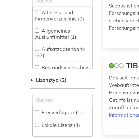
(16)
wissenschaften (1)
Scopus ist e
Address- und
Forschungsli
Biologie,
anthropogene
Firmenverzeichnis (0
)
stehen versc
Biotechnologie (44)
klimaänderung (1)
Forschungsin
Allgemeines
Buch- und
aristoteles (1)
Auskunftmittel (1
)
Bibliothekswesen,
Informationswissenschaft
astronomie (1)
Aufsatzdatenbank
(3)
(37
)
astrophysik (1)
TIB
Chemie und
Bestandsverzeichnis
Pharmazie (41)
(2
)
atmosphäre (1)
Das seit Jan
Lizenztyp (2)
▲
Elektrotechnik,
Webauftritte
Biographische
audiovisuelle
Elektronik,
Datenbank (3
)
medien (2)
Hannover zus
Nachrichtentechnik (17)
GetInfo ist n
bekker (1)
Zugriff auf 
Energietechnik (19)
Buchhandelsverzeichnis
Frei verfügbar (1)
Informatione
(0
)
belletristik (1)
Ethnologie (7)
Lokale Lizenz (4)
Disziplinäre
bibliografie (6)
Forschungsdatenrepositorien
Geographie (9)