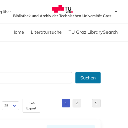
g über
Bibliothek und Archiv der Technischen Universität Graz
Home
Literatursuche
TU Graz LibrarySearch
Suchen
CSV-
1
2
…
5
Export