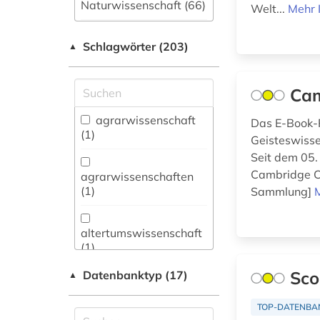
Naturwissenschaft (66)
Welt...
Mehr 
Allgemeine und
Schlagwörter (203)
fachübergreifende
▲
Datenbanken (62)
Allgemeine und
Cam
vergleichende Sprach-
und
agrarwissenschaft
Das E-Book-P
Literaturwissenschaft.
(1)
Geisteswisse
Indogermanistik.
Seit dem 05.
Außereuropäische
Cambridge Co
Sprachen und
agrarwissenschaften
Literaturen (11)
(1)
Sammlung]
Anglistik.
Amerikanistik (5)
altertumswissenschaft
(1)
Archäologie (5)
Sco
Datenbanktyp (17)
angewandte
▲
Architektur,
wissenschaft (1)
Bauingenieur- und
TOP-DATENBA
Vermessungswesen
angewandte