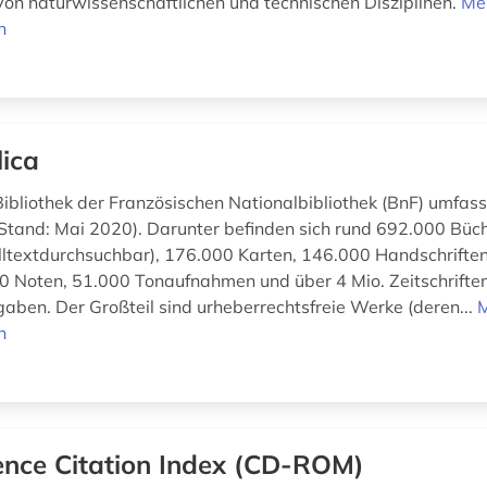
on naturwissenschaftlichen und technischen Disziplinen.
Me
n
lica
Bibliothek der Französischen Nationalbibliothek (BnF) umfass
tand: Mai 2020). Darunter befinden sich rund 692.000 Büch
olltextdurchsuchbar), 176.000 Karten, 146.000 Handschriften
00 Noten, 51.000 Tonaufnahmen und über 4 Mio. Zeitschrifte
aben. Der Großteil sind urheberrechtsfreie Werke (deren...
n
ence Citation Index (CD-ROM)