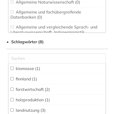
Allgemeine Naturwissenschaft (0)
Allgemeine und fachübergreifende
Datenbanken (0)
Allgemeine und vergleichende Sprach- und
Literaturwissenschaft. Indogermanistik.
Außereuropäische Sprachen und Literaturen (0)
Schlagwörter (8)
▲
Anglistik. Amerikanistik (0)
Archäologie (0)
Architektur, Bauingenieur- und
biomasse (1)
Vermessungswesen (0)
finnland (1)
Biologie, Biotechnologie (0)
forstwirtschaft (2)
Buch- und Bibliothekswesen,
Informationswissenschaft (0)
holzproduktion (1)
Chemie und Pharmazie (0)
landnutzung (3)