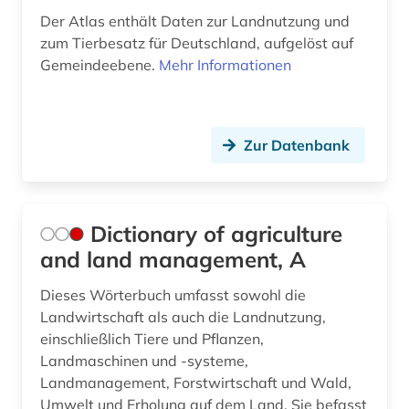
Pädagogik (0)
Der Atlas enthält Daten zur Landnutzung und
zum Tierbesatz für Deutschland, aufgelöst auf
Philosophie (0)
Gemeindeebene.
Mehr Informationen
Physik (0)
Politologie (0)
Zur Datenbank
Psychologie (0)
Rechtswissenschaft (0)
Dictionary of agriculture
Romanistik (0)
and land management, A
Slavistik (0)
Dieses Wörterbuch umfasst sowohl die
Soziologie (0)
Landwirtschaft als auch die Landnutzung,
einschließlich Tiere und Pflanzen,
Sport (0)
Landmaschinen und -systeme,
Landmanagement, Forstwirtschaft und Wald,
Technik (0)
Umwelt und Erholung auf dem Land. Sie befasst