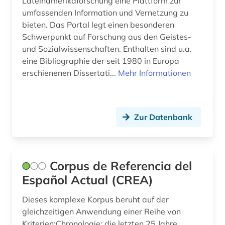
Lateinamerikaforschung eine Plattform zur
umfassenden Information und Vernetzung zu
iberoromanistik (60)
bieten. Das Portal legt einen besonderen
Schwerpunkt auf Forschung aus den Geistes-
informationswissenschaft (1)
und Sozialwissenschaften. Enthalten sind u.a.
internetportal (1)
eine Bibliographie der seit 1980 in Europa
erschienenen Dissertati...
Mehr Informationen
italia (1)
italianistik (17)
Zur Datenbank
italienisch (4)
jiddisch (1)
Corpus de Referencia del
karibik (1)
Español Actual (CREA)
karte (1)
Dieses komplexe Korpus beruht auf der
katalanien (1)
gleichzeitigen Anwendung einer Reihe von
Kriterien:Chronologie: die letzten 25 Jahre