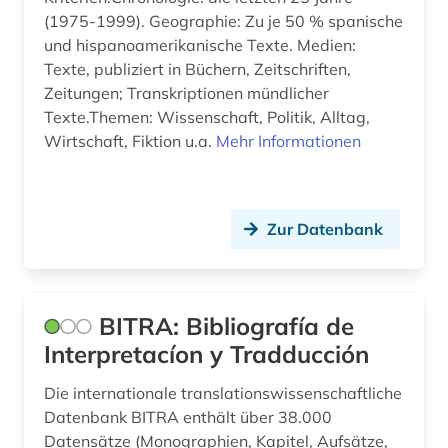
katalanisch (1)
(1975-1999). Geographie: Zu je 50 % spanische
katalanistik (1)
und hispanoamerikanische Texte. Medien:
Texte, publiziert in Büchern, Zeitschriften,
klassische philologie (1)
Zeitungen; Transkriptionen mündlicher
Texte.Themen: Wissenschaft, Politik, Alltag,
kognitive linguistik (1)
Wirtschaft, Fiktion u.a.
Mehr Informationen
komponist (1)
korpus (1)
Zur Datenbank
korpus (6)
kulturwissenschaften (24)
BITRA: Bibliografía de
kunstmusik (1)
Interpretacíon y Tradducción
landeskunde (17)
Die internationale translationswissenschaftliche
latein (1)
Datenbank BITRA enthält über 38.000
Datensätze (Monographien, Kapitel, Aufsätze,