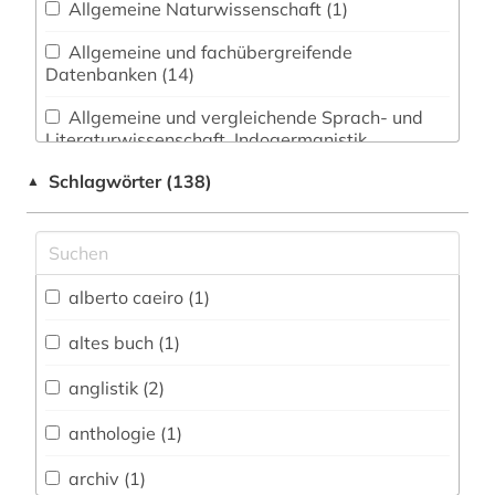
Allgemeine Naturwissenschaft (1)
Allgemeine und fachübergreifende
Datenbanken (14)
Allgemeine und vergleichende Sprach- und
Literaturwissenschaft. Indogermanistik.
Außereuropäische Sprachen und Literaturen (10)
Schlagwörter (138)
▲
Anglistik. Amerikanistik (13)
Archäologie (0)
Architektur, Bauingenieur- und
alberto caeiro (1)
Vermessungswesen (0)
altes buch (1)
Biologie, Biotechnologie (0)
anglistik (2)
Buch- und Bibliothekswesen,
Informationswissenschaft (1)
anthologie (1)
Chemie und Pharmazie (0)
archiv (1)