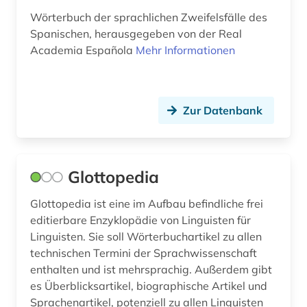
Wörterbuch der sprachlichen Zweifelsfälle des
romanistin (1)
Spanischen, herausgegeben von der Real
russisch (1)
Academia Española
Mehr Informationen
sage (1)
schriftsteller (3)
Zur Datenbank
shakespeare (1)
siglo de oro (1)
Glottopedia
skandinavistik (1)
Glottopedia ist eine im Aufbau befindliche frei
slavistik (2)
editierbare Enzyklopädie von Linguisten für
Linguisten. Sie soll Wörterbuchartikel zu allen
sozialwissenschaften (1)
technischen Termini der Sprachwissenschaft
enthalten und ist mehrsprachig. Außerdem gibt
soziologie (1)
es Überblicksartikel, biographische Artikel und
spanien (17)
Sprachenartikel, potenziell zu allen Linguisten