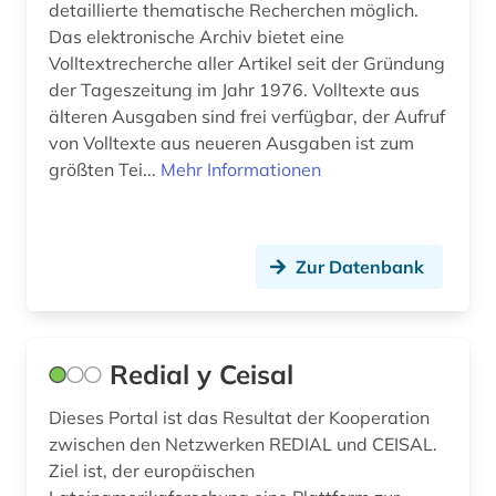
detaillierte thematische Recherchen möglich.
Theologie und Religionswissenschaften (1)
Das elektronische Archiv bietet eine
galicien (1)
Werkstoffwissenschaften und
Volltextrecherche aller Artikel seit der Gründung
Fertigungstechnik (0)
galloromanistik (18)
der Tageszeitung im Jahr 1976. Volltexte aus
älteren Ausgaben sind frei verfügbar, der Aufruf
germanistik (2)
Wirtschaftswissenschaften (1)
von Volltexte aus neueren Ausgaben ist zum
größten Tei...
Mehr Informationen
Wissenschaftskunde, Forschung, Hochschul-,
geschichte (5)
Museumswesen (0)
geschichte 1807-1929 (1)
geschichte der philologie (1)
Zur Datenbank
geschichte der romanistik (1)
grammatik (1)
Redial y Ceisal
griechisch (1)
Dieses Portal ist das Resultat der Kooperation
zwischen den Netzwerken REDIAL und CEISAL.
hispanistik (57)
Ziel ist, der europäischen
hochschulschrift (1)