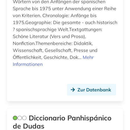
Wörtern von den Anfängen der spanischen
polnisch (1)
Sprache bis 1975 unter Anwendung einer Reihe
von Kriterien. Chronologie: Anfänge bis
portugal (4)
1975.Geographie: Die gesamte - auch historisch
? spanischsprachige Welt.Textgattungen:
portugiesisch (4)
Schöne Literatur (Vers und Prosa),
Nonfiction.Themenbereiche: Didaktik,
quelle (4)
Wissenschaft, Gesellschaft, Presse und
redewendung (1)
Öffentlichkeit, Geschichte, Dok...
Mehr
Informationen
rezension (1)
ricardo reis (1)
Zur Datenbank
romanische philologie (2)
romanische sprachen und literaturen (1)
romanist (1)
Diccionario Panhispánico
de Dudas
romanistik (5)