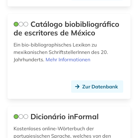
translationswissenschaft (1)
Catálogo biobibliográfico
tschechisch (1)
de escritores de México
volksmusik (1)
Ein bio-bibliographisches Lexikon zu
volltext-datenbank (1)
mexikanischen SchriftstellerInnen des 20.
Jahrhunderts.
Mehr Informationen
werke (1)
wörterbuch (13)
Zur Datenbank
zarzuela (1)
zeitschrift (2)
zeitschriften (1)
Dicionário inFormal
zeitung (4)
Kostenloses online-Wörterbuch der
portugiesischen Sprache, welches von den
álvaro de campos (1)