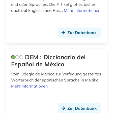
und allen Sprachen. Die Artikel gibt es bisher
spanisch (12)
auch auf Englisch und Rus...
Mehr Informationen
spanische literatur (1)
sprachenlernen (1)
Zur Datenbank
sprachpraxis (14)
sprachunterricht (1)
DEM : Diccionario del
sprachwissenschaft (26)
Español de México
stilistik (1)
Vom Colegio de México zur Verfügung gestelltes
Wörterbuch der spanischen Sprache in Mexiko
tageszeitung (1)
Mehr Informationen
textsammlung (1)
theaterwissenschaft (1)
Zur Datenbank
tonträger (1)