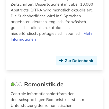
lateinamerika (9)
Zeitschriften, Dissertationen) mit über 10.000
Abstracts. BITRA wird monatlich aktualisiert.
lateinamerikaforschung (1)
Die Suchoberfläche wird in 9 Sprachen
lexikon (2)
angeboten: deutsch, englisch, französisch,
galizisch, italienisch, katalanisch,
librettist (1)
niederländisch, portugiesisch, spanisch.
Mehr
Informationen
linguistik (4)
literatur (4)
literaturwissenschaft (33)
Zur Datenbank
lusitanistik (27)
medienwissenschaft (17)
Romanistik.de
medizin (1)
Zentrale Informationsplattform der
deutschsprachigen Romanistik, erstellt mit
mehrsprachig (1)
Unterstützung der romanistischen