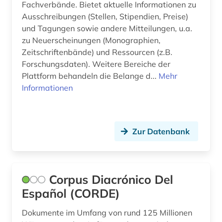
mexiko (4)
Fachverbände. Bietet aktuelle Informationen zu
Ausschreibungen (Stellen, Stipendien, Preise)
museum (1)
und Tagungen sowie andere Mitteilungen, u.a.
zu Neuerscheinungen (Monographien,
märchen (1)
Zeitschriftenbände) und Ressourcen (z.B.
Forschungsdaten). Weitere Bereiche der
nachschlagewerk (2)
Plattform behandeln die Belange d...
Mehr
nationalbibliografie (2)
Informationen
naturwissenschaft und technik
&lt;unterrichtsfach&gt; (1)
Zur Datenbank
online-ressource (1)
oper (1)
orthographie (1)
Corpus Diacrónico Del
Español (CORDE)
personenlexikon (1)
Dokumente im Umfang von rund 125 Millionen
phonologie (1)