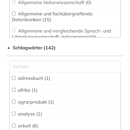
Allgemeine Naturwissenschaft (0)
Allgemeine und fachübergreifende
Datenbanken (15)
Allgemeine und vergleichende Sprach- und
Literaturwissenschaft. Indogermanistik.
Außereuropäische Sprachen und Literaturen (0)
Schlagwörter (142)
▲
Anglistik. Amerikanistik (1)
Archäologie (0)
Architektur, Bauingenieur- und
adressbuch (1)
Vermessungswesen (0)
afrika (1)
Biologie, Biotechnologie (0)
agrarprodukt (1)
Buch- und Bibliothekswesen,
Informationswissenschaft (0)
analyse (1)
Chemie und Pharmazie (0)
arbeit (6)