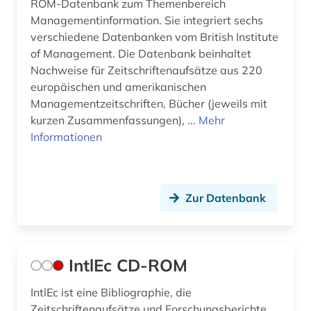
ROM-Datenbank zum Themenbereich
Managementinformation. Sie integriert sechs
produktion (2)
verschiedene Datenbanken vom British Institute
propaganda (1)
of Management. Die Datenbank beinhaltet
Nachweise für Zeitschriftenaufsätze aus 220
schifffahrt (1)
europäischen und amerikanischen
Managementzeitschriften, Bücher (jeweils mit
schubert (1)
kurzen Zusammenfassungen), ...
Mehr
sitc (1)
Informationen
soziologie (3)
statistik (17)
Zur Datenbank
statistikdaten (1)
steuer (4)
IntlEc CD-ROM
technologie (5)
IntlEc ist eine Bibliographie, die
uganda (1)
Zeitschriftenaufsätze und Forschungsberichte