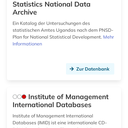
Statistics National Data
oecd (11)
Archive
oecd-staaten (1)
Ein Katalog der Untersuchungen des
statistischen Amtes Ugandas nach dem PNSD-
optical music recognition (1)
Plan for National Statistical Development.
Mehr
ostsee (1)
Informationen
panama (2)
panamakanal (1)
Zur Datenbank
perón, juan domingo | politiker (1)
pestizide (1)
Institute of Management
politik (6)
International Databases
primärquelle (1)
Institute of Management International
Databases (IMID) ist eine internationale CD-
produktinformation (1)