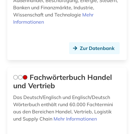
globalisierung (4)
Außenhandel, Beschäftigung, Energie, Steuern,
Banken und Finanzmärkte, Industrie,
großbritannien (2)
Wissenschaft und Technologie
Mehr
Informationen
grönland (1)
handel (43)
Zur Datenbank
harmonisiertes system zur bezeichnung und
codierung der waren (1)
hongkong (1)
Fachwörterbuch Handel
händel (1)
und Vertrieb
import (4)
Das Deutsch/Englisch und Englisch/Deutsch
industrie (2)
Wörterbuch enthält rund 60.000 Fachtermini
aus den Bereichen Handel, Vertrieb, Logistik
inflation (1)
und Supply Chain
Mehr Informationen
internationales recht (2)