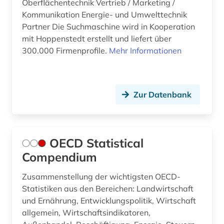
Oberflächentechnik Vertrieb / Marketing /
Kommunikation Energie- und Umwelttechnik
gartenbau (1)
Partner Die Suchmaschine wird in Kooperation
mit Hoppenstedt erstellt und liefert über
gas (1)
300.000 Firmenprofile.
Mehr Informationen
georg friedrich (1)
geschichte (1)
Zur Datenbank
geschichte 1497-1857 (1)
geschichte 1721-1921 (1)
OECD Statistical
geschichte 1960 - 1997 (1)
Compendium
gesundheit (4)
Zusammenstellung der wichtigsten OECD-
gesundheitsberichterstattung (1)
Statistiken aus den Bereichen: Landwirtschaft
und Ernährung, Entwicklungspolitik, Wirtschaft
gewerkschaft (1)
allgemein, Wirtschaftsindikatoren,