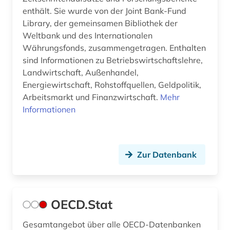
enthält. Sie wurde von der Joint Bank-Fund
umwelt (4)
Library, der gemeinsamen Bibliothek der
Weltbank und des Internationalen
usa (3)
Währungsfonds, zusammengetragen. Enthalten
venezuela (1)
sind Informationen zu Betriebswirtschaftslehre,
Landwirtschaft, Außenhandel,
verbraucherpreis (2)
Energiewirtschaft, Rohstoffquellen, Geldpolitik,
Arbeitsmarkt und Finanzwirtschaft.
Mehr
verenigde oostindische compagnie (1)
Informationen
vertrieb (4)
verwaltungswissenschaft (1)
Zur Datenbank
volkswirtschaft (2)
waren (3)
OECD.Stat
warenklassifikation (1)
Gesamtangebot über alle OECD-Datenbanken
welt (1)