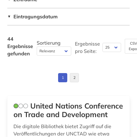
Pädagogik (4)
dienstleistungssektor (2)
Eintragungsdatum
Philosophie (0)
▼
diplomatie (1)
Physik (0)
dänemark (1)
44
Politologie (13)
Sortierung
Ergebnisse
CSV
Ergebnisse
düngemittel (1)
Expo
pro Seite:
gefunden
Psychologie (0)
energie (1)
Rechtswissenschaft (2)
englisch (1)
1
2
Romanistik (0)
entwicklung (5)
Slavistik (0)
entwicklungsländer (1)
United Nations Conference
Soziologie (4)
erdöl (1)
on Trade and Development
Sport (0)
ernährung (1)
Die digitale Bibliothek bietet Zugriff auf die
Technik (2)
Veröffentlichungen der UNCTAD wie etwa
erzeugerpreise (1)