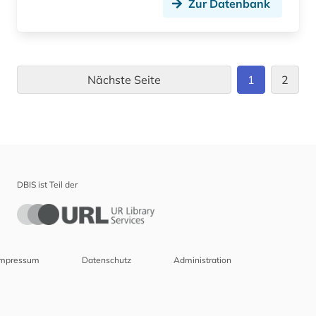
Zur Datenbank
Nächste Seite
1
2
DBIS ist Teil der
Impressum
Datenschutz
Administration