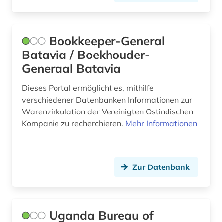
liszt (1)
ludwig van (1)
Bookkeeper-General
Batavia / Boekhouder-
managementinformation (1)
Generaal Batavia
marketing (4)
Dieses Portal ermöglicht es, mithilfe
marktanalyse (1)
verschiedener Datenbanken Informationen zur
Warenzirkulation der Vereinigten Ostindischen
medizin (1)
Kompanie zu recherchieren.
Mehr Informationen
memorandum (1)
migration (5)
Zur Datenbank
mission (2)
mitgliedsstaaten (4)
Uganda Bureau of
nicaragua (1)