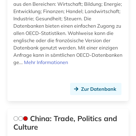
aus den Bereichen: Wirtschaft; Bildung; Energie;
welthandel (4)
Entwicklung; Finanzen; Handel; Landwirtschaft;
Industrie; Gesundheit; Steuern. Die
wettbewerbsfähigkeit (1)
Datenbanken bieten einen einfachen Zugang zu
allen OECD-Statistiken. Wahlweise kann die
wirtschaft (11)
englische oder die französische Version der
Datenbank genutzt werden. Mit einer einzigen
wirtschaftsgut (1)
Anfrage kann in sämtlichen OECD-Datenbanken
wirtschaftspolitik (1)
ge...
Mehr Informationen
wochenzeitung (1)
währung (1)
Zur Datenbank
wörterbuch (1)
zahlungsbilanz (2)
China: Trade, Politics and
zeitung (1)
Culture
zoll (2)