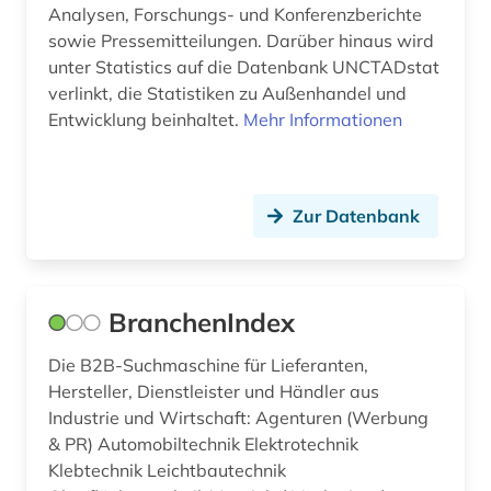
Analysen, Forschungs- und Konferenzberichte
Theologie und Religionswissenschaften (1)
europäische union (1)
sowie Pressemitteilungen. Darüber hinaus wird
Werkstoffwissenschaften und
unter Statistics auf die Datenbank UNCTADstat
export (5)
Fertigungstechnik (0)
verlinkt, die Statistiken zu Außenhandel und
Entwicklung beinhaltet.
Mehr Informationen
fid asien (4)
Wirtschaftswissenschaften (31)
Wissenschaftskunde, Forschung, Hochschul-,
fid lateinamerika (4)
Museumswesen (0)
Zur Datenbank
finanzen (1)
finanzwirtschaft (7)
fischerei (1)
BranchenIndex
forschung (1)
Die B2B-Suchmaschine für Lieferanten,
Hersteller, Dienstleister und Händler aus
forstwirtschaft (1)
Industrie und Wirtschaft: Agenturen (Werbung
fortschrittsbericht (1)
& PR) Automobiltechnik Elektrotechnik
Klebtechnik Leichtbautechnik
franz (2)