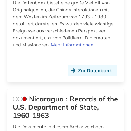
Die Datenbank bietet eine große Vielfalt von
Originalquellen, die Chinas Interaktionen mit
zollpolitik (1)
dem Westen im Zeitraum von 1793 - 1980
öffentlicher haushalt (1)
detailliert darstellen. Es wurden viele wichtige
Ereignisse aus verschiedenen Perspektiven
öffentlichkeitsarbeit (1)
dokumentiert, u.a. von Politikern, Diplomaten
und Missionaren.
Mehr Informationen
öl (1)
öresund (1)
Zur Datenbank
übersee (1)
Nicaragua : Records of the
U.S. Department of State,
1960-1963
Die Dokumente in diesem Archiv zeichnen