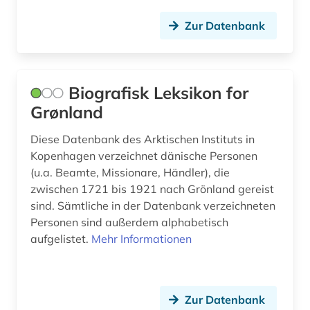
investition (1)
Zur Datenbank
investmentfond (1)
kennedy, john f. (1)
Biografisk Leksikon for
kennedy, john f. | politiker; staatspräsident (1)
Grønland
kolonialismus (1)
Diese Datenbank des Arktischen Instituts in
Kopenhagen verzeichnet dänische Personen
krieg (2)
(u.a. Beamte, Missionare, Händler), die
kultur (2)
zwischen 1721 bis 1921 nach Grönland gereist
sind. Sämtliche in der Datenbank verzeichneten
landwirtschaft (7)
Personen sind außerdem alphabetisch
aufgelistet.
Mehr Informationen
landwirtschaftliche maschine (1)
lebensmittel (1)
lebensmittelproduktion (1)
Zur Datenbank