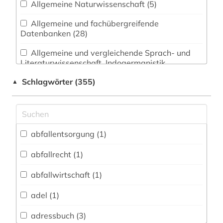
Allgemeine Naturwissenschaft (5)
Allgemeine und fachübergreifende
Datenbanken (28)
Allgemeine und vergleichende Sprach- und
Literaturwissenschaft. Indogermanistik.
Außereuropäische Sprachen und Literaturen (6)
Schlagwörter (355)
▲
Anglistik. Amerikanistik (3)
Archäologie (1)
Architektur, Bauingenieur- und
abfallentsorgung (1)
Vermessungswesen (4)
abfallrecht (1)
Biologie, Biotechnologie (6)
abfallwirtschaft (1)
Buch- und Bibliothekswesen,
Informationswissenschaft (10)
adel (1)
Chemie und Pharmazie (3)
adressbuch (3)