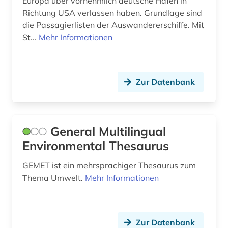
Europa über vornehmlich deutsche Häfen in
Richtung USA verlassen haben. Grundlage sind
pilz (1)
die Passagierlisten der Auswandererschiffe. Mit
politik (4)
St...
Mehr Informationen
politiker (1)
portal (3)
Zur Datenbank
portolan (1)
preisentwicklung (1)
General Multilingual
produkt (1)
Environmental Thesaurus
projekt (1)
GEMET ist ein mehrsprachiger Thesaurus zum
Thema Umwelt.
Mehr Informationen
quelle (14)
quellenkunde (1)
Zur Datenbank
recht (6)