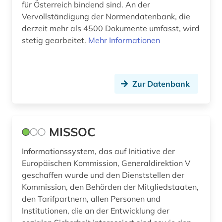
grenzüberschreitende kooperation (1)
für Österreich bindend sind. An der
Vervollständigung der Normendatenbank, die
großbritannien (1)
derzeit mehr als 4500 Dokumente umfasst, wird
stetig gearbeitet.
Mehr Informationen
handschrift (1)
hispanistik (1)
hispanoamerika (1)
Zur Datenbank
historische bildungsforschung (1)
historische karte (1)
MISSOC
historische karten (1)
Informationssystem, das auf Initiative der
Europäischen Kommission, Generaldirektion V
historische persönlichkeit (2)
geschaffen wurde und den Dienststellen der
hochadel (1)
Kommission, den Behörden der Mitgliedstaaten,
den Tarifpartnern, allen Personen und
hochschulen (1)
Institutionen, die an der Entwicklung der