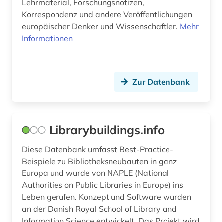
Lehrmaterial, Forschungsnotizen,
luftfahrtrecht (1)
Korrespondenz und andere Veröffentlichungen
europäischer Denker und Wissenschaftler.
Mehr
lusitanistik (1)
Informationen
ländervergleich (1)
malerei (1)
Zur Datenbank
manager (1)
marktübersicht (2)
Librarybuildings.info
medienrecht (1)
Diese Datenbank umfasst Best-Practice-
medienwissenschaft (1)
Beispiele zu Bibliotheksneubauten in ganz
mediävistik (2)
Europa und wurde von NAPLE (National
Authorities on Public Libraries in Europe) ins
meeresbiologie (1)
Leben gerufen. Konzept und Software wurden
an der Danish Royal School of Library and
menschenrecht (1)
Information Science entwickelt. Das Projekt wird