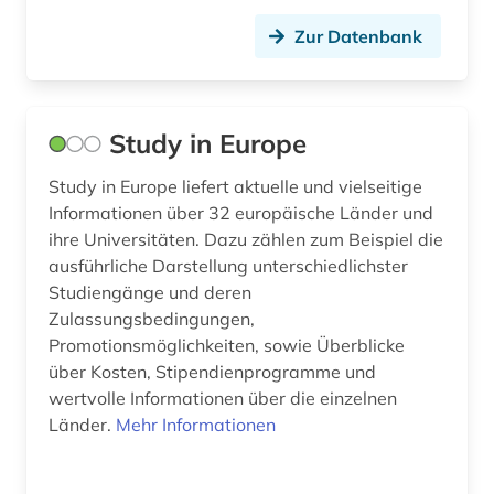
european union (1)
Zur Datenbank
europäer (2)
europäische gemeinschaft (1)
Study in Europe
europäische kommission (1)
Study in Europe liefert aktuelle und vielseitige
europäische union (5)
Informationen über 32 europäische Länder und
ihre Universitäten. Dazu zählen zum Beispiel die
f&amp;e (1)
ausführliche Darstellung unterschiedlichster
Studiengänge und deren
fachportal (1)
Zulassungsbedingungen,
fakten (1)
Promotionsmöglichkeiten, sowie Überblicke
über Kosten, Stipendienprogramme und
fauna (1)
wertvolle Informationen über die einzelnen
Länder.
Mehr Informationen
fernsehen (1)
fest (1)