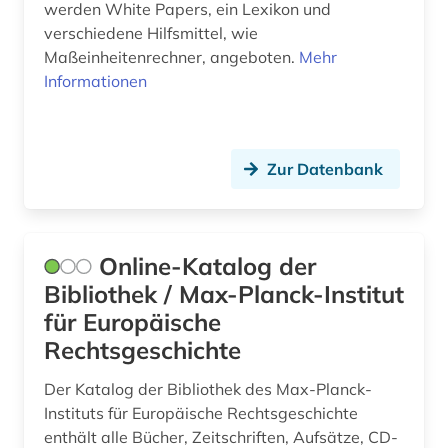
werden White Papers, ein Lexikon und
bildarchiv (1)
Theologie und Religionswissenschaften (4)
Lettland (1)
verschiedene Hilfsmittel, wie
bildliche darstellung (1)
Werkstoffwissenschaften und
Maßeinheitenrechner, angeboten.
Mehr
Liechtenstein (1)
Fertigungstechnik (1)
Informationen
bildnis (1)
Luxemburg (1)
Wirtschaftswissenschaften (29)
bildungssystem (1)
Mittelamerika (1)
Wissenschaftskunde, Forschung, Hochschul-,
Zur Datenbank
Museumswesen (3)
bildungswesen (1)
Monaco (1)
biographie (3)
Niederlande (3)
brauchtum (1)
Online-Katalog der
Norwegen (2)
Bibliothek / Max-Planck-Institut
buchhandel (1)
Oesterreich (5)
für Europäische
burg (1)
Rechtsgeschichte
Osteuropa (4)
cd-rom (1)
Ostmitteleuropa (1)
Der Katalog der Bibliothek des Max-Planck-
Instituts für Europäische Rechtsgeschichte
chemie (2)
Polen (1)
enthält alle Bücher, Zeitschriften, Aufsätze, CD-