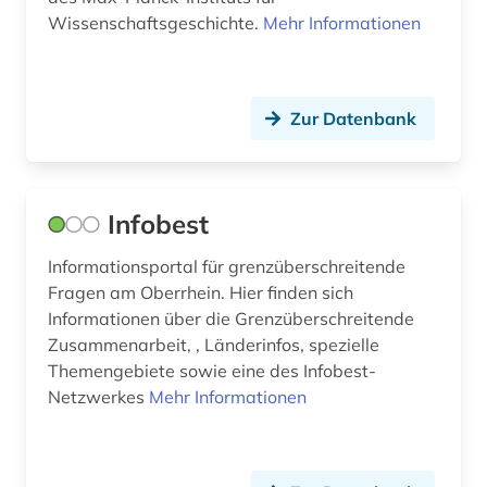
internationales sozialrecht (1)
Wissenschaftsgeschichte.
Mehr Informationen
internationales öffentliches recht (1)
interview (1)
Zur Datenbank
invasive arten (1)
islam (1)
Infobest
island (1)
Informationsportal für grenzüberschreitende
jahrbuch (1)
Fragen am Oberrhein. Hier finden sich
Informationen über die Grenzüberschreitende
japan (2)
Zusammenarbeit, , Länderinfos, spezielle
josephinische landesaufnahme (1)
Themengebiete sowie eine des Infobest-
Netzwerkes
Mehr Informationen
judaistik (2)
juden (3)