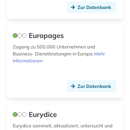
Zur Datenbank
fid geschichtswissenschaft (1)
film (3)
filmindustrie (1)
Europages
finanzinformation (1)
Zugang zu 500.000 Unternehmen und
Business- Dienstleistungen in Europa
Mehr
firma (4)
Informationen
forschung (4)
forschungsdatenzentrum (1)
Zur Datenbank
forum menschenrechte (1)
frankreich (6)
Eurydice
franziszeische landesaufnahme (1)
Eurydice sammelt, aktualisiert, untersucht und
franziszeischer kataster (1)