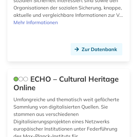
sozialen Sicherheit interessiert sind sowie den
humanismus (1)
Organisationen der sozialen Sicherung, knappe,
iberoromanistik (1)
aktuelle und vergleichbare Informationen zur V...
Mehr Informationen
imperialismus (1)
indien (2)
Zur Datenbank
indikator (1)
information (1)
inkunabel (1)
ECHO – Cultural Heritage
Online
insolvenzrecht (1)
Umfangreiche und thematisch weit gefächerte
international law (1)
Sammlung von digitalisierten Quellen. Sie
stammen aus verschiedenen
internationales arbeitsrecht (2)
Digitalisierungsprojekten eines Netzwerks
internationales handelsrecht (1)
europäischer Institutionen unter Federführung
des Max-Planck-Instituts für