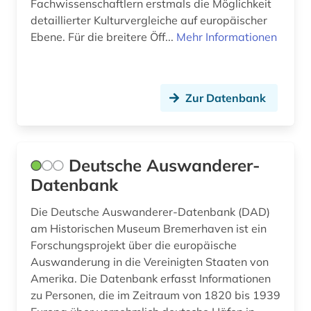
Fachwissenschaftlern erstmals die Möglichkeit
ostsee (1)
detaillierter Kulturvergleiche auf europäischer
Ebene. Für die breitere Öff...
Mehr Informationen
papierherstellung (1)
partei (1)
Zur Datenbank
parteiensystem (1)
patent (5)
Deutsche Auswanderer-
patentanmeldung (2)
Datenbank
patente (3)
Die Deutsche Auswanderer-Datenbank (DAD)
person (1)
am Historischen Museum Bremerhaven ist ein
Forschungsprojekt über die europäische
personen (1)
Auswanderung in die Vereinigten Staaten von
pharmazie (2)
Amerika. Die Datenbank erfasst Informationen
zu Personen, die im Zeitraum von 1820 bis 1939
philologie (1)