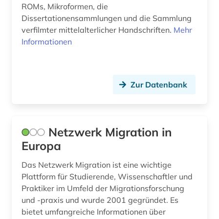
ROMs, Mikroformen, die
chemische industrie (2)
Portugal (2)
Dissertationensammlungen und die Sammlung
chemisches produkt (1)
verfilmter mittelalterlicher Handschriften.
Mehr
Rumänien (1)
Informationen
china (2)
Russland, Sowjetunion (1)
christliche kunst (1)
Sachsen (1)
Zur Datenbank
datensammlung (1)
Schweden (1)
deckenmalerei (1)
Schweiz (4)
deutsch-deutsche beziehungen (1)
Netzwerk Migration in
Serbien (1)
Europa
deutschland (19)
Slowakei (1)
Das Netzwerk Migration ist eine wichtige
digitalisat (1)
Spanien (2)
Plattform für Studierende, Wissenschaftler und
digitalisierung (1)
Praktiker im Umfeld der Migrationsforschung
Suedamerika (1)
und -praxis und wurde 2001 gegründet. Es
displaced person (1)
Thueringen (1)
bietet umfangreiche Informationen über