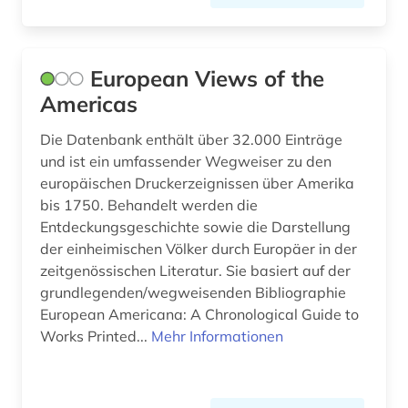
rechtsinformation (1)
rechtsphilosophie (1)
European Views of the
Americas
rechtspolitik (1)
Die Datenbank enthält über 32.000 Einträge
regionale geografie (1)
und ist ein umfassender Wegweiser zu den
regionalpolitik (1)
europäischen Druckerzeignissen über Amerika
bis 1750. Behandelt werden die
regionalverwaltung (1)
Entdeckungsgeschichte sowie die Darstellung
der einheimischen Völker durch Europäer in der
reisebericht (1)
zeitgenössischen Literatur. Sie basiert auf der
grundlegenden/wegweisenden Bibliographie
religion (1)
European Americana: A Chronological Guide to
rohstoffwirtschaft (1)
Works Printed...
Mehr Informationen
romantik (1)
rundfunk (1)