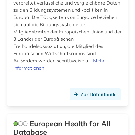
verbreitet verlässliche und vergleichbare Daten
freskomalerei (1)
zu den Bildungssystemen und -politiken in
Europa. Die Tätigkeiten von Eurydice beziehen
friedenssicherung (1)
sich auf die Bildungssysteme der
Mitgliedstaaten der Europäischen Union und der
friedensvertrag (1)
3 Länder der Europäischen
Freihandelsassoziation, die Mitglied des
frühe neuzeit (1)
Europäischen Wirtschaftsraums sind.
fundstellenverzeichnis (1)
Außerdem werden schrittweise a...
Mehr
Informationen
förderungsprogramm (1)
gebietsfremde arten (1)
Zur Datenbank
gebäude (1)
gefahrgut (1)
gegenwart (1)
European Health for All
Database
geheimdienst (2)