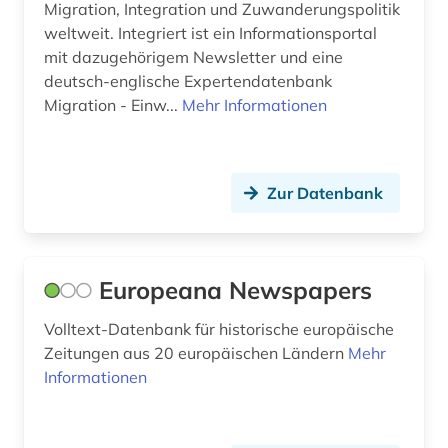
Migration, Integration und Zuwanderungspolitik
dreißigjähriger krieg (1)
Tuerkei (1)
weltweit. Integriert ist ein Informationsportal
mit dazugehörigem Newsletter und eine
dreyfus-affäre (1)
USA (3)
deutsch-englische Expertendatenbank
drittes reich (1)
Migration - Einw...
Mehr Informationen
Ungarn (2)
droge (1)
Zypern (1)
drogen (1)
Zur Datenbank
druckgrafik (1)
druckgraphik (1)
Europeana Newspapers
druckwerk (1)
Volltext-Datenbank für historische europäische
dynastie (1)
Zeitungen aus 20 europäischen Ländern
Mehr
Informationen
dänemark (1)
einwanderer (2)