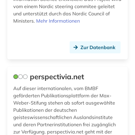
vom einem Nordic steering commitee geleitet
menschenrechtsorganisation (1)
und unterstützt durch das Nordic Council of
menschenrechtspolitik (1)
Ministers.
Mehr Informationen
metallindustrie (1)
migration (2)
Zur Datenbank
minderheit (1)
mittelalter (5)
perspectivia.net
mittellatein (1)
Auf dieser internationalen, vom BMBF
mittelmeer (1)
geförderten Publikationsplattform der Max-
Weber-Stifung stehen ab sofort ausgewählte
museum (1)
Publikationen der deutschen
geisteswissenschaftlichen Auslandsinstitute
musik (1)
und deren Partnerinstitutionen frei zugänglich
märchen (2)
zur Verfügung. perspectivia.net geht mit der