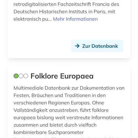
retrodigitalisierten Fachzeitschrift Francia des
nachschlagewerk (1)
Deutschen Historischen Instituts in Paris, mit
elektronisch pu...
Mehr Informationen
nationalsozialismus (2)
nationalstaat (1)
naturrecht (1)
Zur Datenbank
naturwissenschaft (1)
nordsee (1)
Folklore Europaea
norwegen (1)
Multimediale Datenbank zur Dokumentation von
Festen, Bräuchen und Traditionen in den
online-publikation (3)
verschiedenen Regionen Europas. Ohne
open access (1)
Vollständigkeit anzustreben, führt folklore
europaea bislang weit verstreute Informationen
osmanisches reich (1)
zusammen und bietet durch vielfach
kombinierbare Suchparameter
osteuropa (1)