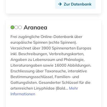
Zur Datenbank
eisenbahnverkehr (1)
elektronische ressource (1)
elektronisches buch (5)
Aranaea
emissionen (1)
Frei zugängliche Online-Datenbank über
europäische Spinnen (echte Spinnen).
energiewirtschaft (1)
Verzeichnet über 3900 Spinnenarten Europas
inkl. Beschreibungen, Verbreitungskarten,
entscheidungsträger (1)
Angaben zu Lebensraum und Phänologie,
entwicklung (1)
Literaturangaben sowie 16000 Abbildungen.
Erschliessung über Taxonsuche, interaktive
entwicklungen (1)
Bestimmungssschlüssel, Familien- und
Gattungslisten. Gesonderter Schlüssel für die
erzählung (1)
artenreichen Linyphiidae (Bald...
Mehr
eu (1)
Informationen
europa (165)