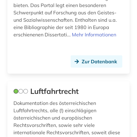
bieten. Das Portal legt einen besonderen
geschichte 800-1815 (1)
Schwerpunkt auf Forschung aus den Geistes-
und Sozialwissenschaften. Enthalten sind u.a.
geschichte <1450-1789> (1)
eine Bibliographie der seit 1980 in Europa
erschienenen Dissertati...
Mehr Informationen
geschäftstätigkeit (1)
gesellschaft (1)
Zur Datenbank
gesetz (2)
gesetzestext (1)
gesetzgebungsverfahren (1)
Luftfahrtrecht
glasmalerei (1)
Dokumentation des österreichischen
Luftfahrtrechts, alle (!) einschlägigen
globalisierung (1)
österreichischen und europäischen
globus (1)
Rechtsvorschriften, sowie sehr viele
internationale Rechtsvorschriften, soweit diese