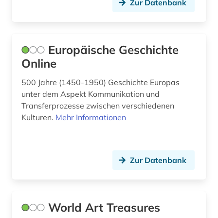
Zur Datenbank
judentum (1)
justiz (1)
kanada (1)
Europäische Geschichte
Online
karte (1)
500 Jahre (1450-1950) Geschichte Europas
kartellrecht (1)
unter dem Aspekt Kommunikation und
katalog (4)
Transferprozesse zwischen verschiedenen
Kulturen.
Mehr Informationen
kennzahlen (1)
kino (1)
Zur Datenbank
kirchengeschichte 500-1500 (1)
klima (2)
klimaänderung (1)
World Art Treasures