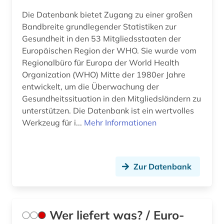
Die Datenbank bietet Zugang zu einer großen
geistesgeschichte (1)
Bandbreite grundlegender Statistiken zur
gemeindeverwaltung (1)
Gesundheit in den 53 Mitgliedsstaaten der
Europäischen Region der WHO. Sie wurde vom
genealogie (1)
Regionalbüro für Europa der World Health
Organization (WHO) Mitte der 1980er Jahre
geographie (1)
entwickelt, um die Überwachung der
Gesundheitssituation in den Mitgliedsländern zu
germany (1)
unterstützen. Die Datenbank ist ein wertvolles
geschichte (19)
Werkzeug für i...
Mehr Informationen
geschichte &lt;1475-1700&gt; (1)
geschichte 1250-1500 (1)
Zur Datenbank
geschichte 1400-1700 (1)
geschichte 1450-1700 (1)
Wer liefert was? / Euro-
geschichte 1485-1788 (1)