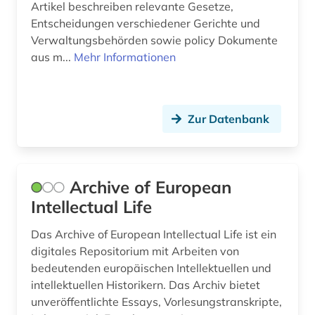
Artikel beschreiben relevante Gesetze,
kunst (5)
Entscheidungen verschiedener Gerichte und
Verwaltungsbehörden sowie policy Dokumente
kunstgeschichte (1)
aus m...
Mehr Informationen
künstler (1)
landeskunde (1)
Zur Datenbank
latein (1)
lateinamerikaforschung (1)
Archive of European
law (1)
Intellectual Life
legislation (1)
Das Archive of European Intellectual Life ist ein
liechtenstein (1)
digitales Repositorium mit Arbeiten von
bedeutenden europäischen Intellektuellen und
literatur (3)
intellektuellen Historikern. Das Archiv bietet
literaturwissenschaft (1)
unveröffentlichte Essays, Vorlesungstranskripte,