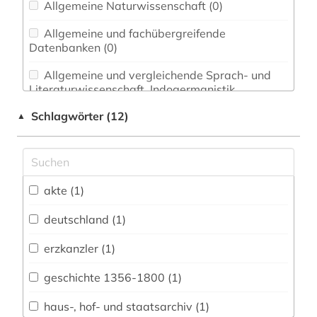
Allgemeine Naturwissenschaft (0)
Allgemeine und fachübergreifende
Datenbanken (0)
Allgemeine und vergleichende Sprach- und
Literaturwissenschaft. Indogermanistik.
Außereuropäische Sprachen und Literaturen (0)
Schlagwörter (12)
▲
Anglistik. Amerikanistik (0)
Archäologie (0)
Architektur, Bauingenieur- und
akte (1)
Vermessungswesen (0)
deutschland (1)
Biologie, Biotechnologie (0)
erzkanzler (1)
Buch- und Bibliothekswesen,
Informationswissenschaft (0)
geschichte 1356-1800 (1)
Chemie und Pharmazie (0)
haus-, hof- und staatsarchiv (1)