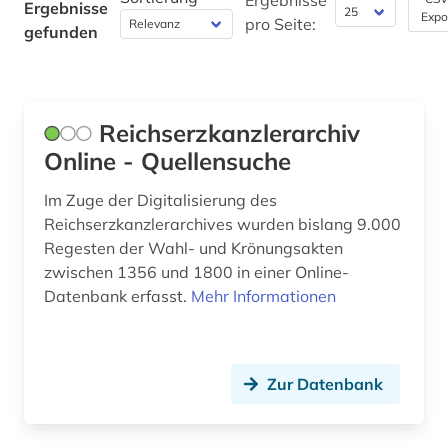
Ergebnisse
Ergebnisse
Pädagogik (0)
Expo
pro Seite:
gefunden
Philosophie (0)
Physik (0)
Reichserzkanzlerarchiv
Politologie (0)
Online - Quellensuche
Psychologie (0)
Im Zuge der Digitalisierung des
Rechtswissenschaft (0)
Reichserzkanzlerarchives wurden bislang 9.000
Regesten der Wahl- und Krönungsakten
Romanistik (0)
zwischen 1356 und 1800 in einer Online-
Datenbank erfasst.
Mehr Informationen
Slavistik (0)
Soziologie (0)
Sport (0)
Zur Datenbank
Technik (0)