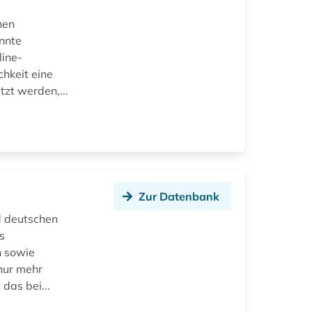
hen
annte
line-
chkeit eine
tzt werden,...
Zur Datenbank
nd deutschen
s
h sowie
nur mehr
 das bei...