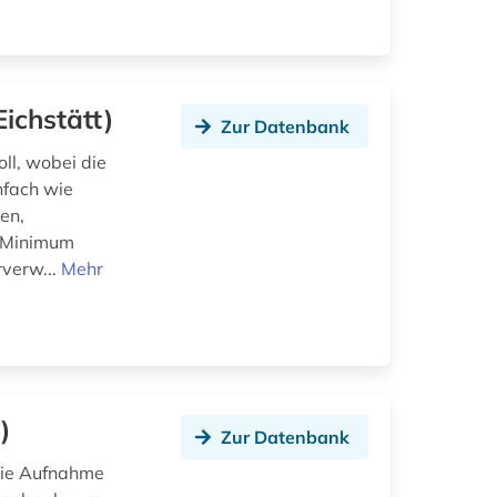
ichstätt)
Zur Datenbank
oll, wobei die
nfach wie
en,
n Minimum
rverw...
Mehr
)
Zur Datenbank
die Aufnahme