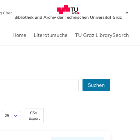
g über
Bibliothek und Archiv der Technischen Universität Graz
Home
Literatursuche
TU Graz LibrarySearch
Suchen
CSV-
Export