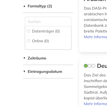
Fachbibliographie
Skandinavistik (0)
(1)
(1
)
Formaltyp (2)
vorislamisch (1)
▲
Das DASI-Pro
Geschichte (10)
arabischen I
Faktendatenbank (2
)
Geschichte der
vorislamisch
National-,
Pädagogik und des
Datenbank zu
Regionalbibliographie
Bildungswesens (0)
Datenträger (0
)
breite Palett
(0
)
Mehr Informa
Online (0
)
Gesundheitswissenschaften
Portal (1
)
(0)
Sammlung Nicht-
Textueller-Materialien
Informatik (0)
Zeiträume
▼
(4
)
Deu
Klassische
Eintragungsdatum
Volltextdatenbank
Philologie.
▼
Das Ziel des
(7
)
Byzantinistik.
Inschriften 
Mittellateinische und
Wörterbuch,
Neugriechische
Sammelgebie
Enzyklopädie,
Philologie. Neulatein (7)
Südtirol. Au
Nachschlagwerk (1
)
kopial überli
Kunstgeschichte (1)
Mehr Informa
Zeitung (0
)