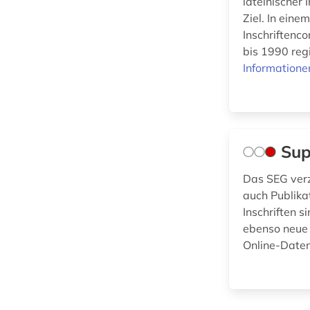
lateinischer
Ziel. In eine
Physik (0)
Inschriftenc
Politologie (0)
bis 1990 reg
Informatione
Psychologie (0)
Rechtswissenschaft
(0)
Romanistik (0)
Sup
Slavistik (0)
Das SEG verze
auch Publika
Soziologie (0)
Inschriften 
ebenso neue 
Sport (0)
Online-Daten
Technik (0)
Theologie und
Religionswissenschaften