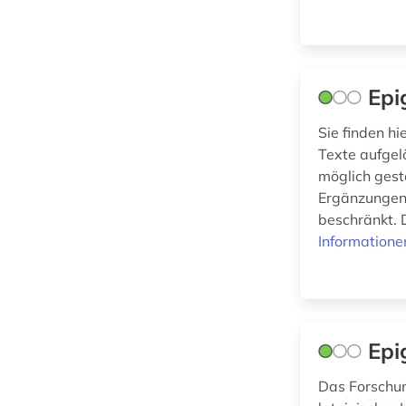
Maschinenbau (0)
Zeitungs-,
Zeitschriftenbibliographie
Mathematik (0)
(0
)
Medien- und
Epi
Kommunikationswissenschaften,
Kommunikationsdesign (0)
Sie finden hi
Texte aufgel
Medizin (0)
möglich gest
Militärwissenschaft
Ergänzungen 
(0)
beschränkt. 
Informatione
Musikwissenschaft
(0)
Natur- und
Umweltschutz (0)
Epi
Pädagogik (0)
Das Forschu
Philosophie (0)