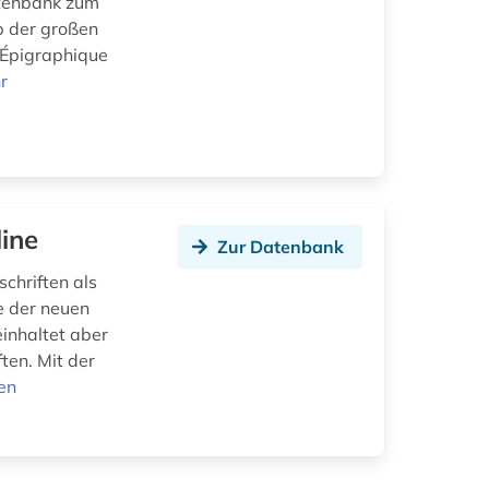
atenbank zum
lb der großen
 Épigraphique
r
ine
Zur Datenbank
schriften als
e der neuen
einhaltet aber
ten. Mit der
en