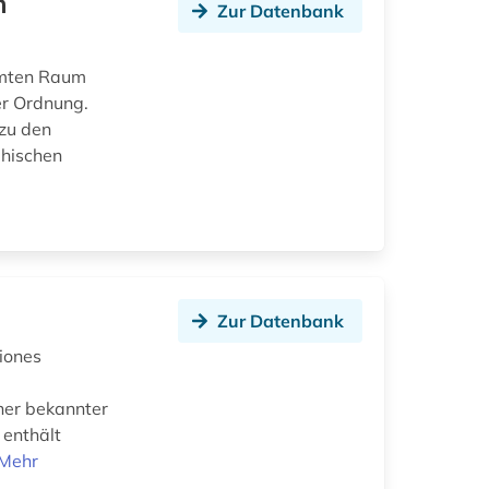
m
Zur Datenbank
samten Raum
er Ordnung.
 zu den
phischen
Zur Datenbank
iones
her bekannter
 enthält
Mehr