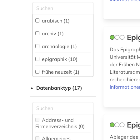
Allgemeine und
vergleichende Sprach-
und
arabisch (1)
Literaturwissenschaft.
Indogermanistik.
archiv (1)
Epi
Außereuropäische
Sprachen und
archäologie (1)
Das Epigrap
Literaturen (1)
Universität 
epigraphik (10)
Anglistik.
der Frühen N
Amerikanistik (0)
frühe neuzeit (1)
Literatursam
recherchieren
Archäologie (8)
geschichte (1)
Informatione
Datenbanktyp (17)
▲
Architektur,
griechenland
Bauingenieur- und
<altertum> (1)
Vermessungswesen (0)
griechenland
Biologie,
Address- und
altertum (1)
Epi
Biotechnologie (0)
Firmenverzeichnis (0
)
griechisch (3)
Buch- und
Ableger des 
Allgemeines