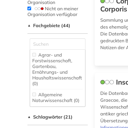
Cor
Organisation
Corporis
Nicht an meiner
Organisation verfügbar
Sammlung und
Fachgebiete (44)
▲
des ehemalig
Die Datenban
gedruckten B
Notizen der A
Agrar- und
Forstwissenschaft,
Gartenbau,
Ernährungs- und
Haushaltswissenschaft
Ins
(0)
Die Datenban
Allgemeine
Graecae, die
Naturwissenschaft (0)
Wissenschaft
Allgemeine und
antiker grie
Schlagwörter (21)
fachübergreifende
▲
Übersetzunge
Datenbanken (0)
Informatione