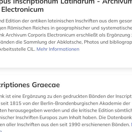
pus Inscriptionum Latinarum - Archivu
 Electronicum
 Edition der antiken lateinischen Inschriften aus dem ge
en Römischen Reiches in geographischer und systematisch
k Archivum Corporis Electronicum erschließt als Ergänzung
änden die Sammlung der Abklatsche, Photos und bibliogra
rbeitsstelle CIL.
Mehr Informationen
criptiones Graecae
k ist eine Ergänzung zu den gedruckten Bänden der Inscript
 seit 1815 von der Berlin-Brandenburgischen Akademie der
en herausgegeben werden und die kritische Edition sämtlic
chischer Inschriften Europas zum Inhalt haben. Die Datenbank
n aller Inschriften aus den seit 1990 erschienenen Bänden.
n