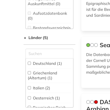
Bibliothekswesen,
Epigraphisch
Auskunftmittel (0
)
inschrift (7)
Informationswissenschaft
ist für die Be
(1)
Aufsatzdatenbank
und Sardinie
inschriften (2)
(0
)
Chemie und
italien (1)
Pharmazie (0)
Bestandsverzeichnis
(0
)
latein (4)
Elektrotechnik,
Länder (5)
▲
Elektronik,
Biographische
Sea
mittelalter (2)
Nachrichtentechnik (0)
Datenbank (0
)
Die Datenban
naher osten (1)
Energietechnik (0)
der Cornell U
Buchhandelsverzeichnis
Deutschland (1)
neuzeit (1)
Ethnologie (0)
Sammlung publ
(0
)
maßgeblichen
Griechenland
orientalistik (1)
Disziplinäre
Geographie (0)
(Altertum) (1)
Forschungsdatenrepositorien
(0
)
Geowissenschaften
quelle (8)
Italien (2)
(0)
Disziplinäre
römerzeit (1)
Oesterreich (1)
Repositorien (0
Germanistik.
)
DAS
Niederlandistik.
römisches reich (3)
Roemisches Reich
Arabian 