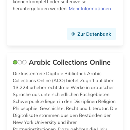
können komplett oder seitenweise
volkskunde (1)
heruntergeladen werden.
Mehr Informationen
volkswirtschaft (1)
welt (1)
Zur Datenbank
wirtschaftspolitik (1)
wirtschaftsrecht (1)
Arabic Collections Online
zeitschrift (3)
Die kostenfreie Digitale Bibliothek Arabic
zweiter weltkrieg (1)
Collections Online (ACO) bietet Zugriff auf über
österreich (1)
13.224 urheberrechtsfreie Werke in arabischer
Sprache aus unterschiedlichen Fachgebieten.
österreichische nationalbibliothek (1)
Schwerpunkte liegen in den Disziplinen Religion,
Philosophie, Geschichte, Recht und Literatur. Die
Digitalisate stammen aus den Beständen der
New York University und ihrer
Partnerinstitutionen. Dazu gehören die Univ...