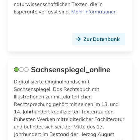
naturwissenschaftlichen Texten, die in
Theologie und Religionswissenschaften (3)
fachkraft (1)
Esperanto verfasst sind.
Mehr Informationen
Werkstoffwissenschaften und
Fertigungstechnik (1)
familienunternehmen (1)
fotografie (1)
Wirtschaftswissenschaften (2)
Zur Datenbank
Wissenschaftskunde, Forschung, Hochschul-,
frankreich (1)
Museumswesen (1)
gesamtausgabe (1)
Sachsenspiegel_online
geschichte (6)
Digitalisierte Originalhandschrift
geschichte 500 - 1250 (1)
Sachsenspiegel. Das Rechtsbuch mit
Illustrationen zur mittelalterlichen
glossar (1)
Rechtsprechung gehört mit seinen im 13. und
14. Jahrhundert kodifizierten Texten zu den
grafik (1)
frühesten Werken mittelalterlicher Fachliteratur
gynäkologie (1)
und befindet sich seit der Mitte des 17.
Jahrhundert im Bestand der Herzog August
handschrift (9)