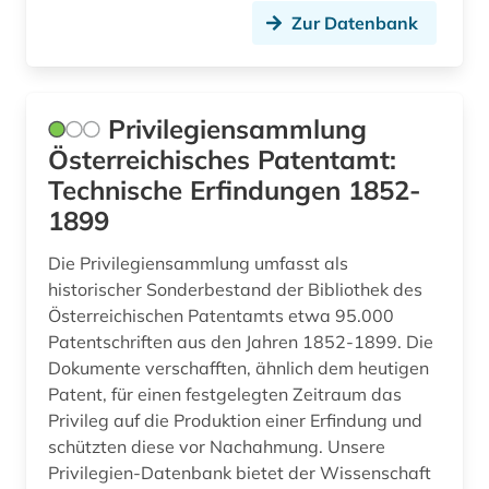
patentdatenbank (1)
Zur Datenbank
polen (2)
portal (1)
Privilegiensammlung
postkarte (1)
Österreichisches Patentamt:
quelle (6)
Technische Erfindungen 1852-
1899
qumrantexte (1)
Die Privilegiensammlung umfasst als
recht (1)
historischer Sonderbestand der Bibliothek des
regulierung (1)
Österreichischen Patentamts etwa 95.000
Patentschriften aus den Jahren 1852-1899. Die
robotik (1)
Dokumente verschafften, ähnlich dem heutigen
Patent, für einen festgelegten Zeitraum das
saarland (1)
Privileg auf die Produktion einer Erfindung und
schützten diese vor Nachahmung. Unsere
sachsen (1)
Privilegien-Datenbank bietet der Wissenschaft