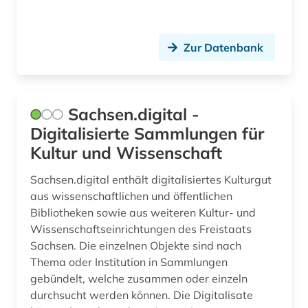
stiftsbibliothek st. gallen (1)
technik (3)
Zur Datenbank
techniksoziologie (1)
telekommunikation (1)
Sachsen.digital -
telekommunikationspolitik (1)
Digitalisierte Sammlungen für
theologie (1)
Kultur und Wissenschaft
totes meer (1)
Sachsen.digital enthält digitalisiertes Kulturgut
aus wissenschaftlichen und öffentlichen
tschechien (1)
Bibliotheken sowie aus weiteren Kultur- und
Wissenschaftseinrichtungen des Freistaats
ungarn (1)
Sachsen. Die einzelnen Objekte sind nach
urkunde (1)
Thema oder Institution in Sammlungen
gebündelt, welche zusammen oder einzeln
verzeichnis (2)
durchsucht werden können. Die Digitalisate