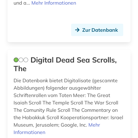
sachsenspiegel (1)
und a...
Mehr Informationen
sammlung (1)
schallplatte (1)
Zur Datenbank
schriftdenkmal (1)
serbien (1)
Digital Dead Sea Scrolls,
sowjetunion (1)
The
spezialsammlung (1)
Die Datenbank bietet Digitalisate (gescannte
Abbildungen) folgender ausgewählter
standortfaktoren (1)
Schriftenrollen vom Toten Meer: The Great
statistik (1)
Isaiah Scroll The Temple Scroll The War Scroll
The Comunity Rule Scroll The Commentary on
statistische daten (1)
the Habakkuk Scroll Kooperationspartner: Israel
Museum, Jerusalem; Google, Inc.
Mehr
steuer (1)
Informationen