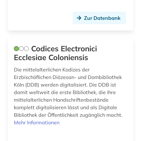
multilinguale indexierung (1)
museum (2)
Zur Datenbank
museum von meisterwerken der
naturwissenschaft und technik (1)
musikgeschichte (1)
Codices Electronici
Ecclesiae Coloniensis
nachdruck (1)
Die mittelalterlichen Kodizes der
nachfolge (1)
Erzbischöflichen Diözesan- und Dombibliothek
nachhaltigkeit (1)
Köln (DDB) werden digitalisiert. Die DDB ist
damit weltweit die erste Bibliothek, die ihre
nacionalna i univerzitetska biblioteka
mittelalterlichen Handschriftenbestände
&amp;quot;sv. kliment ohridski&amp;quot; -
komplett digitalisieren lässt und als Digitale
skopje (1)
Bibliothek der Öffentlichkeit zugänglich macht.
nationalsozialismus (1)
Mehr Informationen
naturwissenschaft (1)