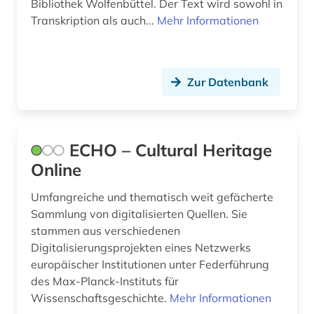
Bibliothek Wolfenbüttel. Der Text wird sowohl in
Transkription als auch...
Mehr Informationen
herzogin anna amalia bibliothek (1)
hochschul- und landesbibliothek fulda (1)
Zur Datenbank
ikt-sektor (1)
inhaltsverzeichnis (1)
katalog (3)
ECHO – Cultural Heritage
Online
kloster lorsch (1)
Umfangreiche und thematisch weit gefächerte
kommunikationswissenschaft (1)
Sammlung von digitalisierten Quellen. Sie
komposition (1)
stammen aus verschiedenen
Digitalisierungsprojekten eines Netzwerks
kultur (2)
europäischer Institutionen unter Federführung
des Max-Planck-Instituts für
kulturerbe (5)
Wissenschaftsgeschichte.
Mehr Informationen