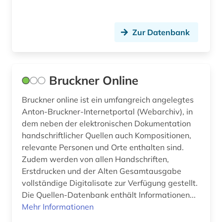
kulturwissenschaften (1)
köln (1)
Zur Datenbank
künstliche intelligenz (1)
literaturwissenschaft (1)
Bruckner Online
ländlicher raum (1)
Bruckner online ist ein umfangreich angelegtes
manuskript (1)
Anton-Bruckner-Internetportal (Webarchiv), in
maschinelles lernen (1)
dem neben der elektronischen Dokumentation
handschriftlicher Quellen auch Kompositionen,
mecklenburg-vorpommern (2)
relevante Personen und Orte enthalten sind.
Zudem werden von allen Handschriften,
medizingeschichte (1)
Erstdrucken und der Alten Gesamtausgabe
vollständige Digitalisate zur Verfügung gestellt.
mittelalter (2)
Die Quellen-Datenbank enthält Informationen...
mobilkommunikation (1)
Mehr Informationen