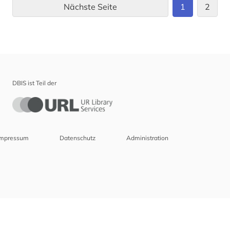
Nächste Seite
1
2
DBIS ist Teil der
Impressum
Datenschutz
Administration