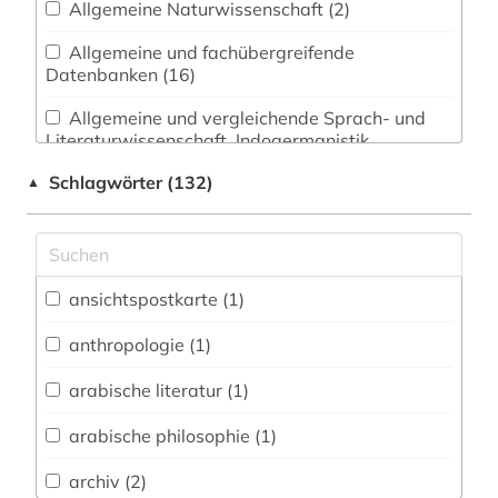
Allgemeine Naturwissenschaft (2)
Allgemeine und fachübergreifende
Datenbanken (16)
Allgemeine und vergleichende Sprach- und
Literaturwissenschaft. Indogermanistik.
Außereuropäische Sprachen und Literaturen (1)
Schlagwörter (132)
▲
Anglistik. Amerikanistik (0)
Archäologie (1)
Architektur, Bauingenieur- und
ansichtspostkarte (1)
Vermessungswesen (1)
anthropologie (1)
Biologie, Biotechnologie (2)
arabische literatur (1)
Buch- und Bibliothekswesen,
Informationswissenschaft (12)
arabische philosophie (1)
Chemie und Pharmazie (2)
archiv (2)